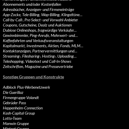
Abonnements und/oder Kostenfallen
Adressbücher, Anzeigen- und Firmeneinträge
App-Zocke, Tele-Billing, Wap-Billing, Klingeltöne…
Call-by-Call-, Pre-Select- und Vorwahl-Anbieter
Coupons, Gutscheine, Dealz und Auktionen
Dubiose Onlineshops, fragwürdige Verkäufer…
Gewinnbimmler, Ping-Anrufe, Mehrwert- und…
Kaffeefahrten und Verkaufsveranstaltungen
Kapitalmarkt, Investments, Aktien, Fonds, MLM…
Kontaktanzeigen, Partnervermittlungen und…
Streaming-, Filesharing-, Hosting-, Uploading…
Teleshopping, Videotext und Call-In-Shows
Zeitschriften, Magazine und Pressevertriebe
Sonstige Gruppen und Konstrukte
Adblock Plus-Werbenetzwerk
Die Guerillaz
Firmengruppe Volandt
Gebrüder Pass
Heppenheim-Connection
Kash-Capital Group
Lotto-Team
Manwin Gruppe
Mintnet-Gruppe