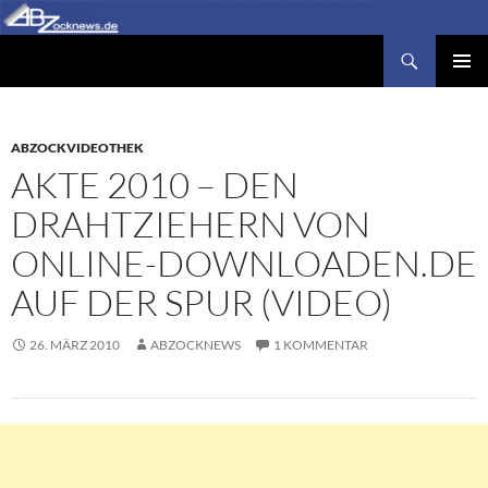
Zum
Inhalt
Suchen
Abzocknews.de
springen
PRIMÄR
MENÜ
ABZOCKVIDEOTHEK
AKTE 2010 – DEN
DRAHTZIEHERN VON
ONLINE-DOWNLOADEN.DE
AUF DER SPUR (VIDEO)
26. MÄRZ 2010
ABZOCKNEWS
1 KOMMENTAR