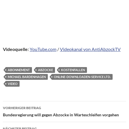
Videoquelle:
YouTube.com
/
Videokanal von AntiAbzockTV
ABONNEMENT
ABZOCKE
KOSTENFALLEN
MICHAEL BARDENHAGEN
ONLINE-DOWNLOADEN-SERVICE LTD.
VIDEO
Beitragsnavigation
VORHERIGER BEITRAG
Bundesregierung will gegen Abzocke in Warteschleifen vorgehen
NÄCHSTER BEITRAG