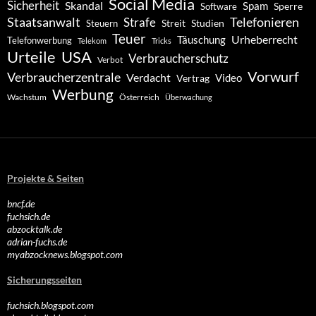
Social Media
Sicherheit
Skandal
Spam
Software
Sperre
Staatsanwalt
Telefonieren
Strafe
Studien
Steuern
Streit
Teuer
Urheberrecht
Täuschung
Telefonwerbung
Telekom
Tricks
Urteile
USA
Verbraucherschutz
Verbot
Vorwurf
Verbraucherzentrale
Verdacht
Video
Vertrag
Werbung
Wachstum
Österreich
Überwachung
Projekte & Seiten
bncf.de
fuchsich.de
abzocktalk.de
adrian-fuchs.de
myabzocknews.blogspot.com
Sicherungsseiten
fuchsich.blogspot.com