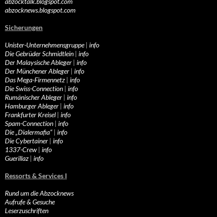
abzocktalk.blogspot.com
abzocknews.blogspot.com
Sicherungen
Unister-Unternehmensgruppe
|
info
Die Gebrüder Schmidtlein
|
info
Der Malaysische Ableger
|
info
Der Münchener Ableger
|
info
Das Mega-Firmennetz
|
info
Die Swiss-Connection
|
info
Rumänischer Ableger
|
info
Hamburger Ableger
|
info
Frankfurter Kreisel
|
info
Spam-Connection
|
info
Die „Dialermafia“
|
info
Die Cybertainer
|
info
1337-Crew
|
info
Guerillaz
|
info
Ressorts & Services I
Rund um die Abzocknews
Aufrufe & Gesuche
Leserzuschriften