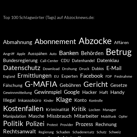
Top 100 Schlagwörter (Tags) auf Abzocknews.de:
Abzocke
Abonnement
Abmahnung
Affären
Betrug
Banken
Behörden
Ausspähen
Angriff
Apple
Auto
Datenklau
Bundesregierung
CDU
Datenhandel
Call-Center
Datenschutz
E-Mail
Dubios
Drohung
Download
Druck
Ermittlungen
Facebook
Experten
EU
Festnahme
England
FDP
G-MAFIA
Gericht
Gebühren
Gesetze
Fälschung
Gewinnspiel
Google
Handy
Hacker
Haft
Gewinnmitteilung
Klage
Konto
Illegal
Inkassobüro
Kinder
Kontrolle
Kostenfallen
Kritik
Kriminalität
Locken
Manager
Missbrauch
Mitarbeiter
Masche
Manipulation
Mobilfunk
Opfer
Politik
Polizei
Prozess
Rechnung
Protest
Provider
Rechtsanwalt
Schaden
Regierung
Schadenersatz
Schutz
Schweiz