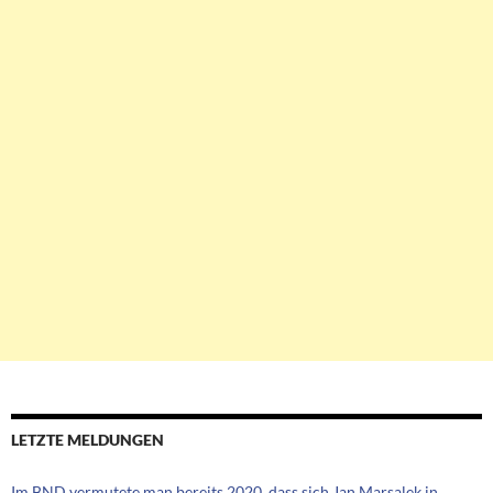
LETZTE MELDUNGEN
Im BND vermutete man bereits 2020, dass sich Jan Marsalek in