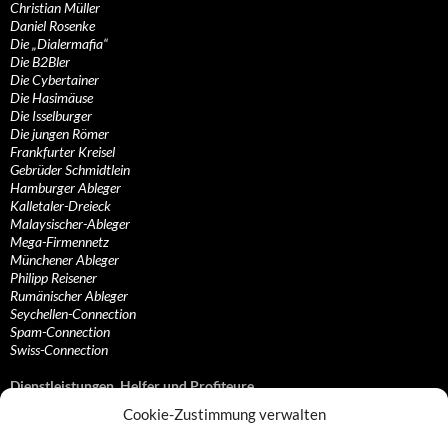
Christian Müller
Daniel Rosenke
Die „Dialermafia“
Die B2Bler
Die Cybertainer
Die Hasimäuse
Die Isselburger
Die jungen Römer
Frankfurter Kreisel
Gebrüder Schmidtlein
Hamburger Ableger
Kalletaler-Dreieck
Malaysischer-Ableger
Mega-Firmennetz
Münchener Ableger
Philipp Reisener
Rumänischer Ableger
Seychellen-Connection
Spam-Connection
Swiss-Connection
Dienstleistungen, Helfer und Profiteure
Cookie-Zustimmung verwalten
Anonymisierungsdienste, VPN- und Web-Proxy…
Anwaltliche Vertretungen, Kanzleien und Juristen