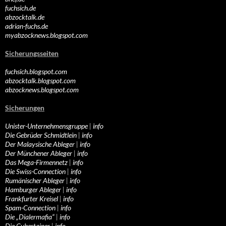
fuchsich.de
abzocktalk.de
adrian-fuchs.de
myabzocknews.blogspot.com
Sicherungsseiten
fuchsich.blogspot.com
abzocktalk.blogspot.com
abzocknews.blogspot.com
Sicherungen
Unister-Unternehmensgruppe
|
info
Die Gebrüder Schmidtlein
|
info
Der Malaysische Ableger
|
info
Der Münchener Ableger
|
info
Das Mega-Firmennetz
|
info
Die Swiss-Connection
|
info
Rumänischer Ableger
|
info
Hamburger Ableger
|
info
Frankfurter Kreisel
|
info
Spam-Connection
|
info
Die „Dialermafia“
|
info
Die Cybertainer
|
info