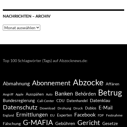
NACHRICHTEN – ARCHIV
Nachrichten
–
Archiv
Top 100 Schlagwörter (Tags) auf Abzocknews.de:
Abzocke
Abonnement
Abmahnung
Affären
Betrug
Banken
Behörden
Ausspähen
Angriff
Apple
Auto
Datenklau
Bundesregierung
CDU
Datenhandel
Call-Center
Datenschutz
E-Mail
Dubios
Drohung
Download
Druck
Ermittlungen
Facebook
Experten
EU
Festnahme
England
FDP
G-MAFIA
Gericht
Gebühren
Gesetze
Fälschung