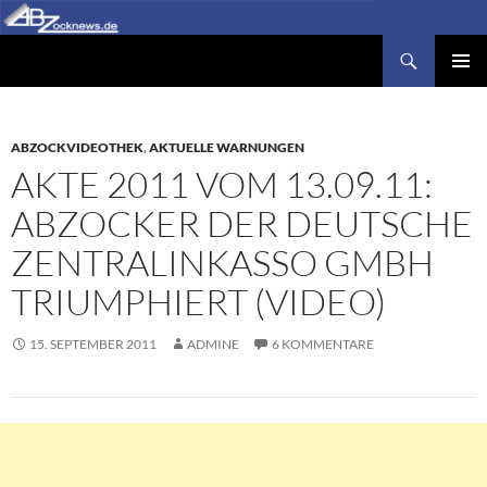
Zum
Inhalt
Suchen
Abzocknews.de
springen
PRIMÄR
MENÜ
ABZOCKVIDEOTHEK
,
AKTUELLE WARNUNGEN
AKTE 2011 VOM 13.09.11:
ABZOCKER DER DEUTSCHE
ZENTRALINKASSO GMBH
TRIUMPHIERT (VIDEO)
15. SEPTEMBER 2011
ADMINE
6 KOMMENTARE