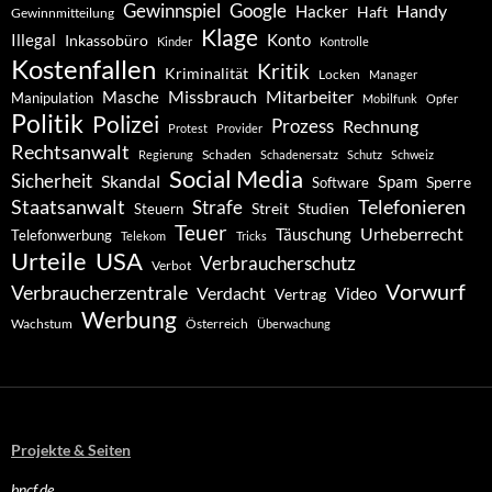
Gewinnspiel
Google
Handy
Hacker
Haft
Gewinnmitteilung
Klage
Konto
Illegal
Inkassobüro
Kinder
Kontrolle
Kostenfallen
Kritik
Kriminalität
Locken
Manager
Missbrauch
Mitarbeiter
Masche
Manipulation
Mobilfunk
Opfer
Politik
Polizei
Prozess
Rechnung
Protest
Provider
Rechtsanwalt
Schaden
Regierung
Schadenersatz
Schutz
Schweiz
Social Media
Sicherheit
Skandal
Spam
Software
Sperre
Staatsanwalt
Telefonieren
Strafe
Studien
Steuern
Streit
Teuer
Urheberrecht
Täuschung
Telefonwerbung
Telekom
Tricks
Urteile
USA
Verbraucherschutz
Verbot
Vorwurf
Verbraucherzentrale
Verdacht
Video
Vertrag
Werbung
Wachstum
Österreich
Überwachung
Projekte & Seiten
bncf.de