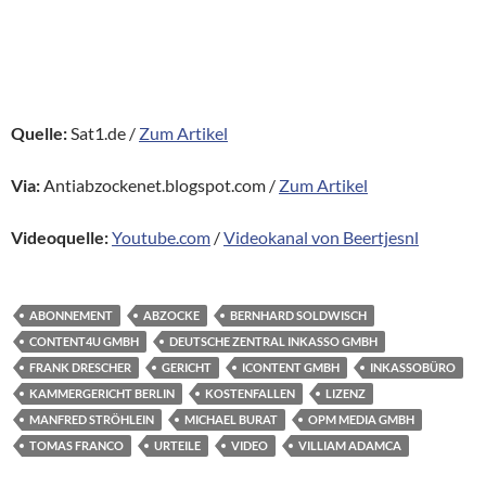
Quelle:
Sat1.de /
Zum Artikel
Via:
Antiabzockenet.blogspot.com /
Zum Artikel
Videoquelle:
Youtube.com
/
Videokanal von Beertjesnl
ABONNEMENT
ABZOCKE
BERNHARD SOLDWISCH
CONTENT4U GMBH
DEUTSCHE ZENTRAL INKASSO GMBH
FRANK DRESCHER
GERICHT
ICONTENT GMBH
INKASSOBÜRO
KAMMERGERICHT BERLIN
KOSTENFALLEN
LIZENZ
MANFRED STRÖHLEIN
MICHAEL BURAT
OPM MEDIA GMBH
TOMAS FRANCO
URTEILE
VIDEO
VILLIAM ADAMCA