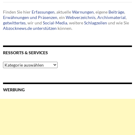
Finden Sie hier
Erfassungen
, aktuelle
Warnungen
, eigene
Beiträge
,
Erwähnungen und Präsenzen
, ein
Webverzeichnis
,
Archivmaterial
,
getwittertes
, wir und
Social-Media
, weitere
Schlagzeilen
und wie Sie
Abzocknews.de unterstützen
können.
RESSORTS & SERVICES
Ressorts
&
Services
WERBUNG