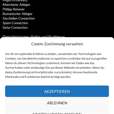
Münchener Ableger
Philipp Reisener
Rumänischer Ableger
Seychellen-Connection
Spam-Connection
Swiss-Connection
Dienstleistungen, Helfer und Profiteure
Cookie-Zustimmung verwalten
Anonymisierungsdienste, VPN- und Web-Proxy…
Anwaltliche Vertretungen, Kanzleien und Juristen
Um dir ein optimales Erlebnis zu bieten, verwenden wir Technologien wie
Bezahlsysteme, Finanzdienstleister und…
Cookies, um Geräteinformationen zu speichern und/oder darauf zuzugreifen.
Bürodienstleister, Firmengründer- und/oder…
Wenn du diesen Technologien zustimmst, können wir Daten wie das
Datenhändler, Adressbroker und zielgerichtetes…
Surfverhalten oder eindeutige IDs auf dieser Website verarbeiten. Wenn du
Hosting, Routing, Provider, Domain-, Web- und…
deine Zustimmung nicht erteilst oder zurückziehst, können bestimmte
Inkasso, Forderungsmanagement und eintreibende…
Merkmale und Funktionen beeinträchtigt werden.
Spieleanbieter, Online- und Browsergames
Onlinecasinos, Glücksspiele, Poker, Roulette & Co.
Partnerprogramme, Vertriebskanäle- und…
AKZEPTIEREN
Telekommunikationsdienstleister, Internet…
Vereine, Verbände, Vereinigungen und Lobbyisten
Web-Rotlichtbezirk, Erotik- und XXX-Anbieter
ABLEHNEN
Sonstige Dienstleister, Profiteure und Kooperationen