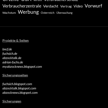
Vorwurf
Verbraucherzentrale
Verdacht
Video
Vertrag
Werbung
Wachstum
Österreich
Überwachung
Projekte & Seiten
bncf.de
fuchsich.de
abzocktalk.de
adrian-fuchs.de
myabzocknews.blogspot.com
Sicherungsseiten
fuchsich.blogspot.com
abzocktalk.blogspot.com
abzocknews.blogspot.com
Sicherungen