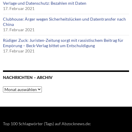
Verlage und Datenschutz: Bezahlen mit Daten
17. Februar 2021
Clubhouse: Ärger wegen Sicherheitslücken und Datentransfer nach
China
17. Februar 2021
Rüdiger Zuck: Juristen-Zeitung sorgt mit rassistischem Beitrag für
Empörung – Beck-Verlag bittet um Entschuldigung
17. Februar 2021
NACHRICHTEN – ARCHIV
Nachrichten
–
Archiv
Top 100 Schlagwörter (Tags) auf Abzocknews.de: