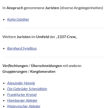
In
Anspruch
genommene
Juristen
(diverse Angelegenheiten)
Katja Günther
Weitere
Juristen
im
Umfeld
der
„
1337-Crew
„
Bernhard Syndikus
Verflechtungen
/
Überschneidungen
mit anderen
Gruppierungen
/
Konglomeraten
Alexander Hennig
Die Gebrüder Schmidtlein
Frankfurter Kreisel
Hamburger Ableger
Malaysischer Ableger