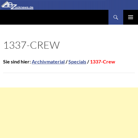
Zum
Inhalt
Suchen
Abzocknews.de
springen
PRIMÄR
MENÜ
1337-CREW
Sie sind hier:
Archivmaterial
/
Specials
/
1337-Crew