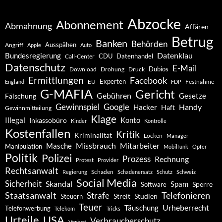
Abzocke
Abonnement
Abmahnung
Affären
Betrug
Banken
Behörden
Ausspähen
Angriff
Apple
Auto
Datenklau
Bundesregierung
CDU
Datenhandel
Call-Center
Datenschutz
E-Mail
Dubios
Drohung
Download
Druck
Ermittlungen
Facebook
Experten
EU
Festnahme
England
FDP
G-MAFIA
Gericht
Gebühren
Gesetze
Fälschung
Gewinnspiel
Google
Handy
Hacker
Haft
Gewinnmitteilung
Klage
Konto
Illegal
Inkassobüro
Kinder
Kontrolle
Kostenfallen
Kritik
Kriminalität
Locken
Manager
Missbrauch
Mitarbeiter
Masche
Manipulation
Mobilfunk
Opfer
Politik
Polizei
Prozess
Rechnung
Protest
Provider
Rechtsanwalt
Schaden
Regierung
Schadenersatz
Schutz
Schweiz
Social Media
Sicherheit
Skandal
Spam
Software
Sperre
Staatsanwalt
Telefonieren
Strafe
Studien
Steuern
Streit
Teuer
Urheberrecht
Täuschung
Telefonwerbung
Telekom
Tricks
Urteile
USA
Verbraucherschutz
Verbot