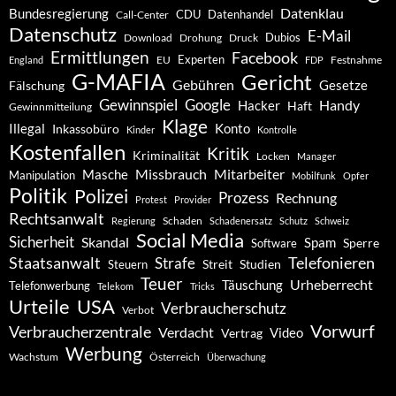
Datenklau
Bundesregierung
CDU
Datenhandel
Call-Center
Datenschutz
E-Mail
Dubios
Drohung
Download
Druck
Ermittlungen
Facebook
Experten
EU
Festnahme
England
FDP
G-MAFIA
Gericht
Gebühren
Gesetze
Fälschung
Gewinnspiel
Google
Handy
Hacker
Haft
Gewinnmitteilung
Klage
Konto
Illegal
Inkassobüro
Kinder
Kontrolle
Kostenfallen
Kritik
Kriminalität
Locken
Manager
Missbrauch
Mitarbeiter
Masche
Manipulation
Mobilfunk
Opfer
Politik
Polizei
Prozess
Rechnung
Protest
Provider
Rechtsanwalt
Schaden
Regierung
Schadenersatz
Schutz
Schweiz
Social Media
Sicherheit
Skandal
Spam
Software
Sperre
Staatsanwalt
Telefonieren
Strafe
Studien
Steuern
Streit
Teuer
Urheberrecht
Täuschung
Telefonwerbung
Telekom
Tricks
Urteile
USA
Verbraucherschutz
Verbot
Vorwurf
Verbraucherzentrale
Verdacht
Video
Vertrag
Werbung
Wachstum
Österreich
Überwachung