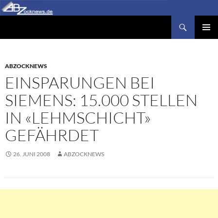
Zum
Inhalt
Suchen
Abzocknews.de
springen
PRIMÄR
MENÜ
ABZOCKNEWS
EINSPARUNGEN BEI
SIEMENS: 15.000 STELLEN
IN «LEHMSCHICHT»
GEFÄHRDET
26. JUNI 2008
ABZOCKNEWS