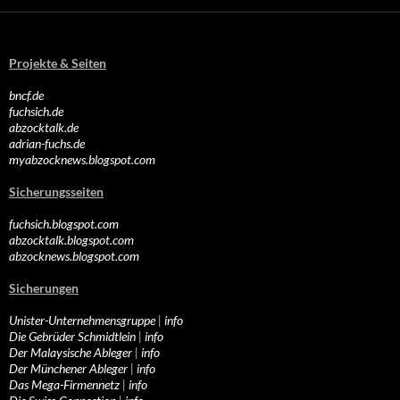
Projekte & Seiten
bncf.de
fuchsich.de
abzocktalk.de
adrian-fuchs.de
myabzocknews.blogspot.com
Sicherungsseiten
fuchsich.blogspot.com
abzocktalk.blogspot.com
abzocknews.blogspot.com
Sicherungen
Unister-Unternehmensgruppe
|
info
Die Gebrüder Schmidtlein
|
info
Der Malaysische Ableger
|
info
Der Münchener Ableger
|
info
Das Mega-Firmennetz
|
info