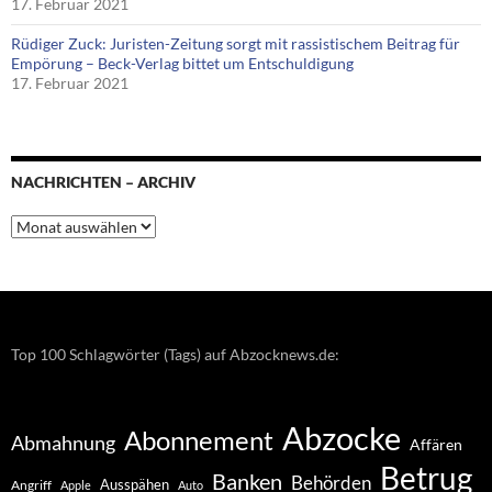
17. Februar 2021
Rüdiger Zuck: Juristen-Zeitung sorgt mit rassistischem Beitrag für
Empörung – Beck-Verlag bittet um Entschuldigung
17. Februar 2021
NACHRICHTEN – ARCHIV
Nachrichten
–
Archiv
Top 100 Schlagwörter (Tags) auf Abzocknews.de:
Abzocke
Abonnement
Abmahnung
Affären
Betrug
Banken
Behörden
Ausspähen
Angriff
Apple
Auto