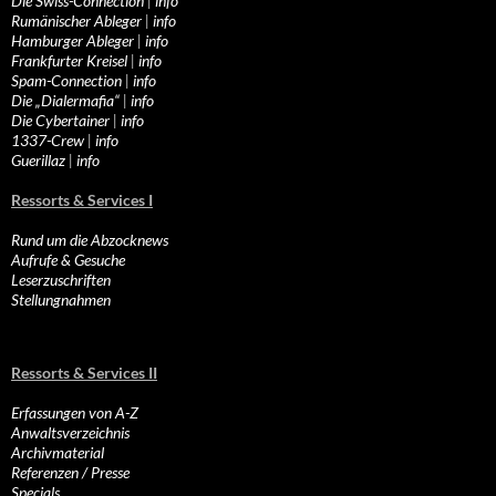
Die Swiss-Connection
|
info
Rumänischer Ableger
|
info
Hamburger Ableger
|
info
Frankfurter Kreisel
|
info
Spam-Connection
|
info
Die „Dialermafia“
|
info
Die Cybertainer
|
info
1337-Crew
|
info
Guerillaz
|
info
Ressorts & Services I
Rund um die Abzocknews
Aufrufe & Gesuche
Leserzuschriften
Stellungnahmen
Ressorts & Services II
Erfassungen von A-Z
Anwaltsverzeichnis
Archivmaterial
Referenzen / Presse
Specials