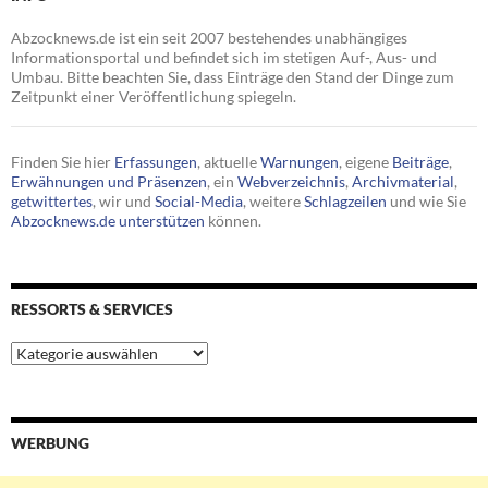
Abzocknews.de ist ein seit 2007 bestehendes unabhängiges
Informationsportal und befindet sich im stetigen Auf-, Aus- und
Umbau. Bitte beachten Sie, dass Einträge den Stand der Dinge zum
Zeitpunkt einer Veröffentlichung spiegeln.
Finden Sie hier
Erfassungen
, aktuelle
Warnungen
, eigene
Beiträge
,
Erwähnungen und Präsenzen
, ein
Webverzeichnis
,
Archivmaterial
,
getwittertes
, wir und
Social-Media
, weitere
Schlagzeilen
und wie Sie
Abzocknews.de unterstützen
können.
RESSORTS & SERVICES
Ressorts
&
Services
WERBUNG