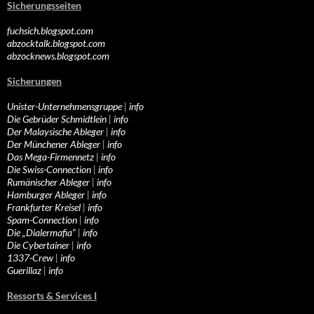
Sicherungsseiten
fuchsich.blogspot.com
abzocktalk.blogspot.com
abzocknews.blogspot.com
Sicherungen
Unister-Unternehmensgruppe
|
info
Die Gebrüder Schmidtlein
|
info
Der Malaysische Ableger
|
info
Der Münchener Ableger
|
info
Das Mega-Firmennetz
|
info
Die Swiss-Connection
|
info
Rumänischer Ableger
|
info
Hamburger Ableger
|
info
Frankfurter Kreisel
|
info
Spam-Connection
|
info
Die „Dialermafia“
|
info
Die Cybertainer
|
info
1337-Crew
|
info
Guerillaz
|
info
Ressorts & Services I