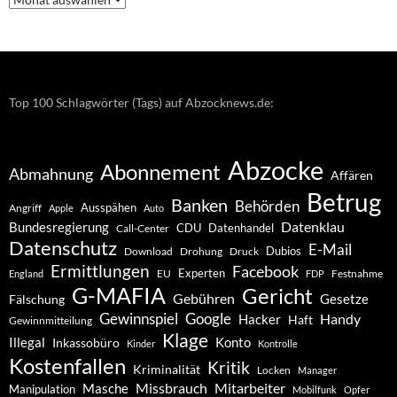
–
Archiv
Top 100 Schlagwörter (Tags) auf Abzocknews.de:
Abzocke
Abonnement
Abmahnung
Affären
Betrug
Banken
Behörden
Ausspähen
Angriff
Apple
Auto
Datenklau
Bundesregierung
CDU
Datenhandel
Call-Center
Datenschutz
E-Mail
Dubios
Drohung
Download
Druck
Ermittlungen
Facebook
Experten
EU
Festnahme
England
FDP
G-MAFIA
Gericht
Gebühren
Gesetze
Fälschung
Gewinnspiel
Google
Handy
Hacker
Haft
Gewinnmitteilung
Klage
Konto
Illegal
Inkassobüro
Kinder
Kontrolle
Kostenfallen
Kritik
Kriminalität
Locken
Manager
Missbrauch
Mitarbeiter
Masche
Manipulation
Mobilfunk
Opfer