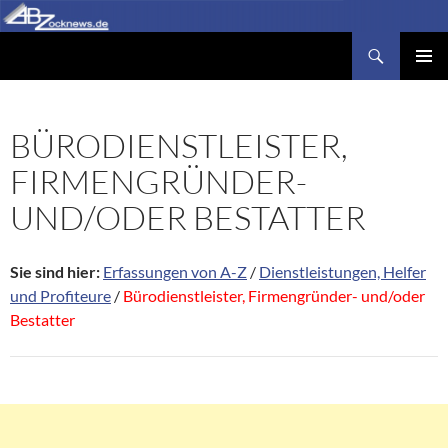
Zum
Inhalt
Suchen
Abzocknews.de
springen
PRIMÄR
MENÜ
BÜRODIENSTLEISTER,
FIRMENGRÜNDER-
UND/ODER BESTATTER
Sie sind hier:
Erfassungen von A-Z
/
Dienstleistungen, Helfer
und Profiteure
/
Bürodienstleister, Firmengründer- und/oder
Bestatter