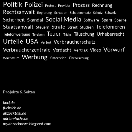
Politik
Polizei
Prozess
Rechnung
Protest
Provider
Rechtsanwalt
Schaden
Regierung
Schadenersatz
Schutz
Schweiz
Social Media
Sicherheit
Skandal
Spam
Software
Sperre
Staatsanwalt
Telefonieren
Strafe
Studien
Steuern
Streit
Teuer
Urheberrecht
Täuschung
Telefonwerbung
Telekom
Tricks
Urteile
USA
Verbraucherschutz
Verbot
Vorwurf
Verbraucherzentrale
Verdacht
Video
Vertrag
Werbung
Wachstum
Österreich
Überwachung
Projekte & Seiten
bncf.de
fuchsich.de
abzocktalk.de
adrian-fuchs.de
myabzocknews.blogspot.com