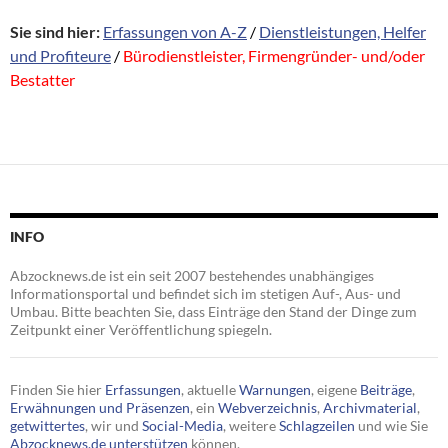
Sie sind hier:
Erfassungen von A-Z
/
Dienstleistungen, Helfer
und Profiteure
/
Bürodienstleister, Firmengründer- und/oder
Bestatter
INFO
Abzocknews.de ist ein seit 2007 bestehendes unabhängiges
Informationsportal und befindet sich im stetigen Auf-, Aus- und
Umbau. Bitte beachten Sie, dass Einträge den Stand der Dinge zum
Zeitpunkt einer Veröffentlichung spiegeln.
Finden Sie hier
Erfassungen
, aktuelle
Warnungen
, eigene
Beiträge
,
Erwähnungen und Präsenzen
, ein
Webverzeichnis
,
Archivmaterial
,
getwittertes
, wir und
Social-Media
, weitere
Schlagzeilen
und wie Sie
Abzocknews.de unterstützen
können.