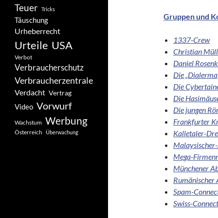
Teuer
Tricks
Gruppen und Ko
Täuschung
Urheberrecht
1337-Crew
Urteile
USA
Christian Müll
Verbot
Daniel Rosenk
Verbraucherschutz
Die „Dialerma
Verbraucherzentrale
Die Cybertain
Verdacht
Vertrag
Die Hasimäus
Vorwurf
Video
Die jungen R
Werbung
Frankfurter Kr
Wachstum
Österreich
Kalletaler-Dre
Überwachung
Malaysischer-
Mega-Firmenn
Münchener Ab
Rumänischer 
Spam-Connect
Swiss-Connect