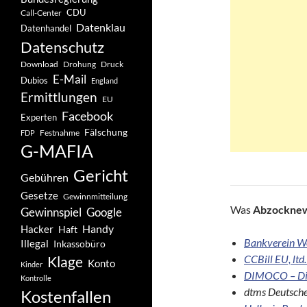
CDU
Call-Center
Datenklau
Datenhandel
Datenschutz
Drohung
Download
Druck
E-Mail
Dubios
England
Ermittlungen
EU
Facebook
Experten
Fälschung
Festnahme
FDP
G-MAFIA
Gericht
Gebühren
Gesetze
Gewinnmitteilung
Was
Abzocknew
Gewinnspiel
Google
Handy
Hacker
Haft
Bankverein W
Illegal
Inkassobüro
CCBill EU, ltd.
Klage
Konto
Kinder
DIMOCO – Di
Kontrolle
dtms Deutsche
Kostenfallen