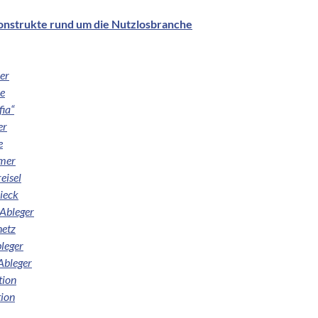
nstrukte rund um die Nutzlosbranche
er
e
fia“
er
e
ömer
eisel
ieck
Ableger
etz
leger
Ableger
ion
ion