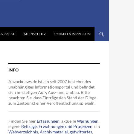
 & PRESSE
DATENSCHUTZ
KONTAKT & IMPRESSUM
INFO
Abzocknews.de ist ein seit 2007 bestehendes
unabhängiges Informationsportal und befindet
sich im stetigen Auf-, Aus- und Umbau. Bitte
beachten Sie, dass Einträge den Stand der Dinge
zum Zeitpunkt einer Veröffentlichung spiegeln.
Finden Sie hier
Erfassungen
, aktuelle
Warnungen
,
eigene
Beiträge
,
Erwähnungen und Präsenzen
, ein
Webverzeichnis
,
Archivmaterial
,
getwittertes
,