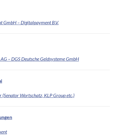
t GmbH – Digitalpayment B.V.
AG – DGS Deutsche Geldsysteme GmbH
i
r (Senator Wortschatz, KLP Group etc.)
sungen
ent