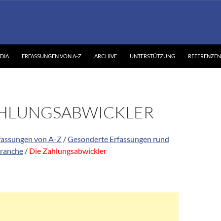
DIA
ERFASSUNGEN VON A-Z
ARCHIVE
UNTERSTÜTZUNG
REFERENZEN
AHLUNGSABWICKLER
fassungen von A-Z
/
Gesonderte Erfassungen rund
branche
/
Die Zahlungsabwickler