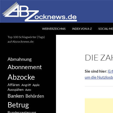
Zum
Inhalt
springen
Suchen
Abzocknews.de
WEBVERZEICHNIS
INDEX VON A-Z
SOCIAL-ME
Ihr unabhängiges
Top 100 Schlagwörter (Tags)
Informationsportal
auf Abzocknews.de:
DIE Z
Abmahnung
Abonnement
Sie sind hier:
Er
Abzocke
um die Nutzlos
Affären
Angriff
Apple
Ausspähen
Auto
Banken
Behörden
Betrug
Bundesregierung