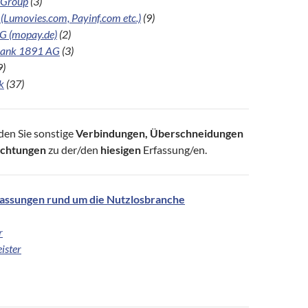
 Group
(3)
 (Lumovies.com, Payinf.com etc.)
(9)
G (mopay.de)
(2)
bank 1891 AG
(3)
9)
k
(37)
den Sie sonstige
Verbindungen,
Überschneidungen
echtungen
zu der/den
hiesigen
Erfassung/en.
assungen rund um die Nutzlosbranche
r
eister