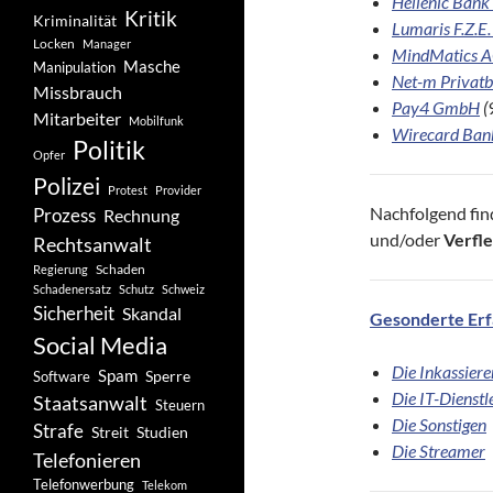
Hellenic Bank
Kritik
Kriminalität
Lumaris F.Z.E.
Locken
Manager
MindMatics A
Masche
Manipulation
Net-m Privat
Missbrauch
Pay4 GmbH
(
Mitarbeiter
Mobilfunk
Wirecard Ban
Politik
Opfer
Polizei
Protest
Provider
Nachfolgend fin
Prozess
Rechnung
und/oder
Verfl
Rechtsanwalt
Schaden
Regierung
Schadenersatz
Schutz
Schweiz
Sicherheit
Skandal
Gesonderte Erf
Social Media
Die Inkassiere
Spam
Software
Sperre
Die IT-Dienstl
Staatsanwalt
Steuern
Die Sonstigen
Strafe
Studien
Streit
Die Streamer
Telefonieren
Telefonwerbung
Telekom