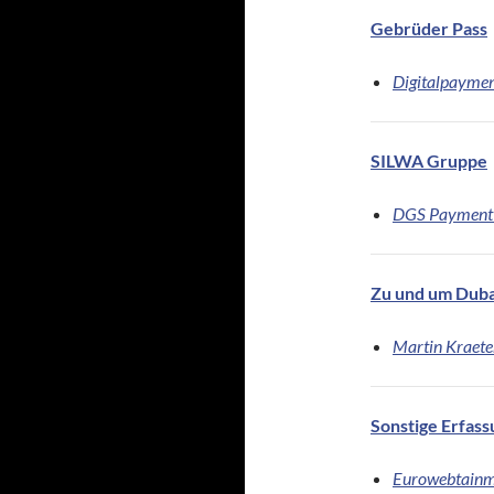
Gebrüder Pass
Digitalpaymen
SILWA Gruppe
DGS Payment 
Zu und um Duba
Martin Kraete
Sonstige Erfas
Eurowebtainm