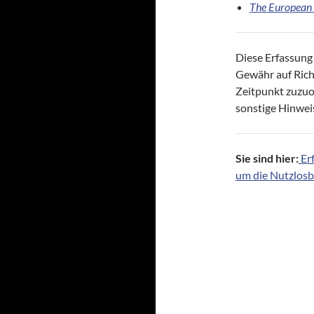
The European
Diese Erfassung
Gewähr auf Richt
Zeitpunkt zuzuo
sonstige Hinwei
Sie sind hier:
Er
um die Nutzlos