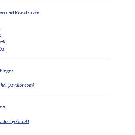
en und Konstrukte
s
e
ell
bai
bleger
Bhd. (paydibs.com)
ion
Factoring GmbH