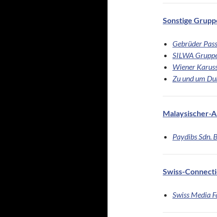
Sonstige Grupp
Gebrüder Pas
SILWA Grupp
Wiener Karuss
Zu und um Du
Malaysischer-A
Paydibs Sdn. 
Swiss-Connect
Swiss Media 