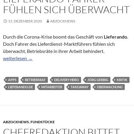
FÜHLEN SICH ÜBERWACHT
15. DEZEMBER 2020
ABZOCKNEWS
Durch die Corona-Krise boomt das Geschäft von
Lieferando
.
Doch Fahrer des Lieferdienst-Marktführers fühlen sich
überwacht, Betriebsräte in ihrer Arbeit behindert.
Kritik von Mitarbeitern: Lieferando-Fahrer fühlen sich überwac
weiterlesen
→
APPS
BETRIEBSRAT
DELIVERY HERO
JÖRG GERBIG
KRITIK
LIEFERANDO.DE
MITARBEITER
TAKEAWAY
ÜBERWACHUNG
ABZOCKNEWS
,
FUNDSTÜCKE
CHEFREDAKTION BITTET