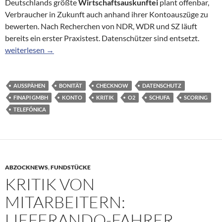
Deutschlands größte
Wirtschaftsauskunftei
plant offenbar,
Verbraucher in Zukunft auch anhand ihrer Kontoauszüge zu
bewerten. Nach Recherchen von NDR, WDR und SZ läuft
bereits ein erster Praxistest. Datenschützer sind entsetzt.
Pläne der Auskunftei: Schufa will Kontoauszüge durchleuchten
weiterlesen
→
AUSSPÄHEN
BONITÄT
CHECKNOW
DATENSCHUTZ
FINAPI GMBH
KONTO
KRITIK
O2
SCHUFA
SCORING
TELEFÓNICA
ABZOCKNEWS
,
FUNDSTÜCKE
KRITIK VON
MITARBEITERN:
LIEFERANDO-FAHRER