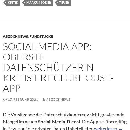
KRITIK
MARKUS SÖDER
TEUER
ABZOCKNEWS
,
FUNDSTÜCKE
SOCIAL-MEDIA-APP:
OBERSTE
DATENSCHÜTZERIN
KRITISIERT CLUBHOUSE-
APP
17. FEBRUAR 2021
ABZOCKNEWS
Die Vorsitzende der Datenschutzkonferenz sieht gravierende
Mängel im neuen
Social-Media-Dienst
. Die App sei übergriffig
Social-Media-App:
in Bezug auf die privaten Daten Unbeteiligter.
weiterlesen
→