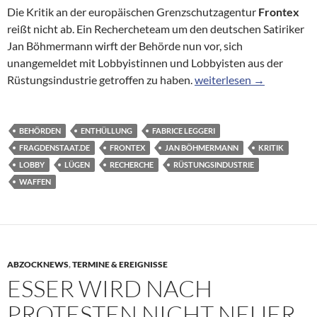
Die Kritik an der europäischen Grenzschutzagentur
Frontex
reißt nicht ab. Ein Rechercheteam um den deutschen Satiriker
Jan Böhmermann wirft der Behörde nun vor, sich
unangemeldet mit Lobbyistinnen und Lobbyisten aus der
EU-Grenzschutzagentur: 
Rüstungsindustrie getroffen zu haben.
weiterlesen
→
BEHÖRDEN
ENTHÜLLUNG
FABRICE LEGGERI
FRAGDENSTAAT.DE
FRONTEX
JAN BÖHMERMANN
KRITIK
LOBBY
LÜGEN
RECHERCHE
RÜSTUNGSINDUSTRIE
WAFFEN
ABZOCKNEWS
,
TERMINE & EREIGNISSE
ESSER WIRD NACH
PROTESTEN NICHT NEUER