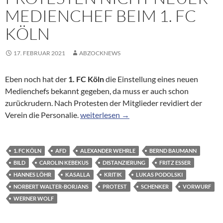
MEDIENCHEF BEIM 1. FC
KÖLN
17. FEBRUAR 2021
ABZOCKNEWS
Eben noch hat der
1. FC Köln
die Einstellung eines neuen
Medienchefs bekannt gegeben, da muss er auch schon
zurückrudern. Nach Protesten der Mitglieder revidiert der
Esser wird nach Protesten nicht neuer Me
Verein die Personalie.
weiterlesen
→
1. FC KÖLN
AFD
ALEXANDER WEHRLE
BERND BAUMANN
BILD
CAROLIN KEBEKUS
DISTANZIERUNG
FRITZ ESSER
HANNES LÖHR
KASALLA
KRITIK
LUKAS PODOLSKI
NORBERT WALTER-BORJANS
PROTEST
SCHENKER
VORWURF
WERNER WOLF