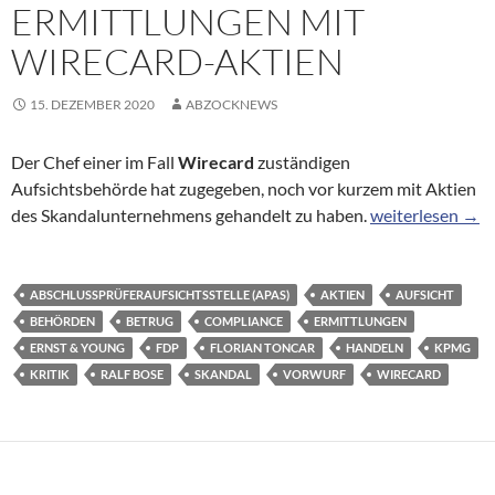
ERMITTLUNGEN MIT
WIRECARD-AKTIEN
15. DEZEMBER 2020
ABZOCKNEWS
Der Chef einer im Fall
Wirecard
zuständigen
Aufsichtsbehörde hat zugegeben, noch vor kurzem mit Aktien
Wirtschaftsprüf
des Skandalunternehmens gehandelt zu haben.
weiterlesen
→
ABSCHLUSSPRÜFERAUFSICHTSSTELLE (APAS)
AKTIEN
AUFSICHT
BEHÖRDEN
BETRUG
COMPLIANCE
ERMITTLUNGEN
ERNST & YOUNG
FDP
FLORIAN TONCAR
HANDELN
KPMG
KRITIK
RALF BOSE
SKANDAL
VORWURF
WIRECARD