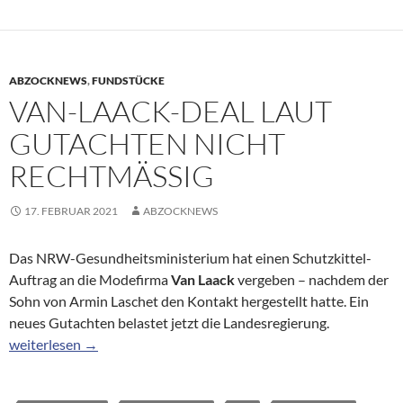
ABZOCKNEWS
,
FUNDSTÜCKE
VAN-LAACK-DEAL LAUT
GUTACHTEN NICHT
RECHTMÄSSIG
17. FEBRUAR 2021
ABZOCKNEWS
Das NRW-Gesundheitsministerium hat einen Schutzkittel-
Auftrag an die Modefirma
Van Laack
vergeben – nachdem der
Sohn von Armin Laschet den Kontakt hergestellt hatte. Ein
neues Gutachten belastet jetzt die Landesregierung.
Van-Laack-Deal laut Gutachten nicht rechtmäßig
weiterlesen
→