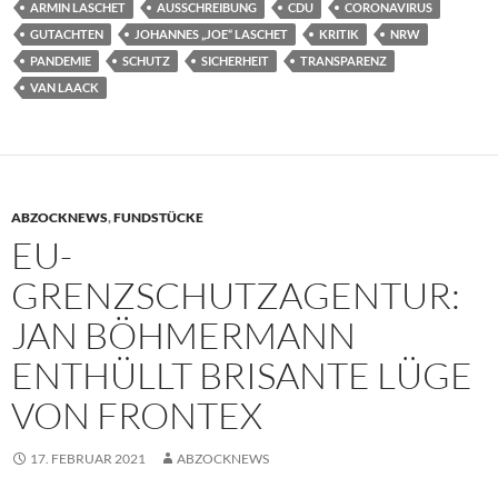
ARMIN LASCHET
AUSSCHREIBUNG
CDU
CORONAVIRUS
GUTACHTEN
JOHANNES „JOE“ LASCHET
KRITIK
NRW
PANDEMIE
SCHUTZ
SICHERHEIT
TRANSPARENZ
VAN LAACK
ABZOCKNEWS
,
FUNDSTÜCKE
EU-
GRENZSCHUTZAGENTUR:
JAN BÖHMERMANN
ENTHÜLLT BRISANTE LÜGE
VON FRONTEX
17. FEBRUAR 2021
ABZOCKNEWS