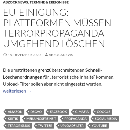
ABZOCKNEWS
,
TERMINE & EREIGNISSE
EU-EINIGUNG:
PLATTFORMEN MÜSSEN
TERRORPROPAGANDA
UMGEHEND LÖSCHEN
15. DEZEMBER 2020
ABZOCKNEWS
Die umstrittenen grenzüberschreitenden
Schnell-
Löschanordnungen
für „terroristische Inhalte“ kommen,
Upload-Filter sollen aber nicht eingesetzt werden.
EU-Einigung: Plattformen müssen Terrorpropaganda umgehend
weiterlesen
→
AMAZON
DSGVO
FACEBOOK
G-MAFIA
GOOGLE
KRITIK
MEINUNGSFREIHEIT
PROPAGANDA
SOCIAL MEDIA
TERRORISMUS
TWITTER
UPLOADFILTER
YOUTUBE