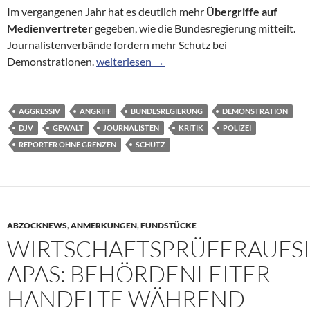
Im vergangenen Jahr hat es deutlich mehr
Übergriffe auf
Medienvertreter
gegeben, wie die Bundesregierung mitteilt.
Journalistenverbände fordern mehr Schutz bei
Zahl mehr als verdoppelt: Angriffe auf Journ
Demonstrationen.
weiterlesen
→
AGGRESSIV
ANGRIFF
BUNDESREGIERUNG
DEMONSTRATION
DJV
GEWALT
JOURNALISTEN
KRITIK
POLIZEI
REPORTER OHNE GRENZEN
SCHUTZ
ABZOCKNEWS
,
ANMERKUNGEN
,
FUNDSTÜCKE
WIRTSCHAFTSPRÜFERAUFS
APAS: BEHÖRDENLEITER
HANDELTE WÄHREND