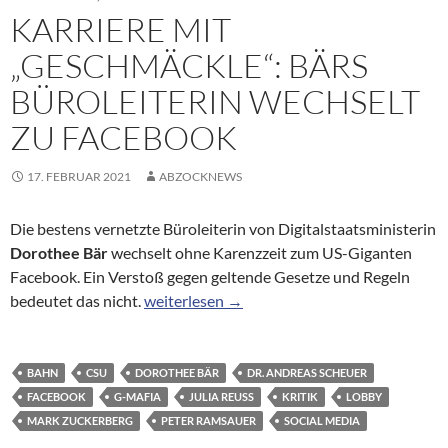
KARRIERE MIT
„GESCHMÄCKLE“: BÄRS
BÜROLEITERIN WECHSELT
ZU FACEBOOK
17. FEBRUAR 2021
ABZOCKNEWS
Die bestens vernetzte Büroleiterin von Digitalstaatsministerin
Dorothee Bär
wechselt ohne Karenzzeit zum US-Giganten
Facebook. Ein Verstoß gegen geltende Gesetze und Regeln
Karriere mit „Geschmäckle“: Bärs Büroleiter
bedeutet das nicht.
weiterlesen
→
BAHN
CSU
DOROTHEE BÄR
DR. ANDREAS SCHEUER
FACEBOOK
G-MAFIA
JULIA REUSS
KRITIK
LOBBY
MARK ZUCKERBERG
PETER RAMSAUER
SOCIAL MEDIA