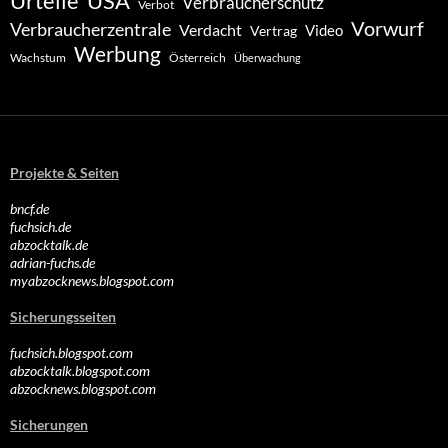
Urteile
USA
Verbraucherschutz
Verbot
Vorwurf
Verbraucherzentrale
Verdacht
Video
Vertrag
Werbung
Wachstum
Österreich
Überwachung
Projekte & Seiten
bncf.de
fuchsich.de
abzocktalk.de
adrian-fuchs.de
myabzocknews.blogspot.com
Sicherungsseiten
fuchsich.blogspot.com
abzocktalk.blogspot.com
abzocknews.blogspot.com
Sicherungen