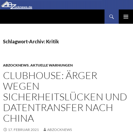
Zum
Inhalt
Suchen
Abzocknews.de
springen
PRIMÄR
MENÜ
Schlagwort-Archiv: Kritik
ABZOCKNEWS
,
AKTUELLE WARNUNGEN
CLUBHOUSE: ÄRGER
WEGEN
SICHERHEITSLÜCKEN UND
DATENTRANSFER NACH
CHINA
17. FEBRUAR 2021
ABZOCKNEWS