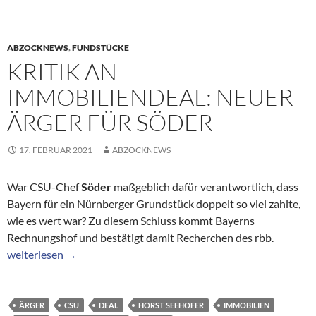
ABZOCKNEWS
,
FUNDSTÜCKE
KRITIK AN
IMMOBILIENDEAL: NEUER
ÄRGER FÜR SÖDER
17. FEBRUAR 2021
ABZOCKNEWS
War CSU-Chef
Söder
maßgeblich dafür verantwortlich, dass
Bayern für ein Nürnberger Grundstück doppelt so viel zahlte,
wie es wert war? Zu diesem Schluss kommt Bayerns
Rechnungshof und bestätigt damit Recherchen des rbb.
Kritik an Immobiliendeal: Neuer Ärger für Söder
weiterlesen
→
ÄRGER
CSU
DEAL
HORST SEEHOFER
IMMOBILIEN