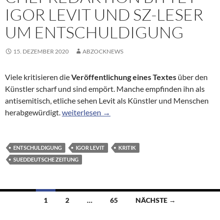
IGOR LEVIT UND SZ-LESER
UM ENTSCHULDIGUNG
15. DEZEMBER 2020
ABZOCKNEWS
Viele kritisieren die
Veröffentlichung eines Textes
über den
Künstler scharf und sind empört. Manche empfinden ihn als
antisemitisch, etliche sehen Levit als Künstler und Menschen
Chefredaktion bittet Igor Levit und SZ-Leser 
herabgewürdigt.
weiterlesen
→
ENTSCHULDIGUNG
IGOR LEVIT
KRITIK
SUEDDEUTSCHE ZEITUNG
Beitragsnavigation
1
2
…
65
NÄCHSTE →