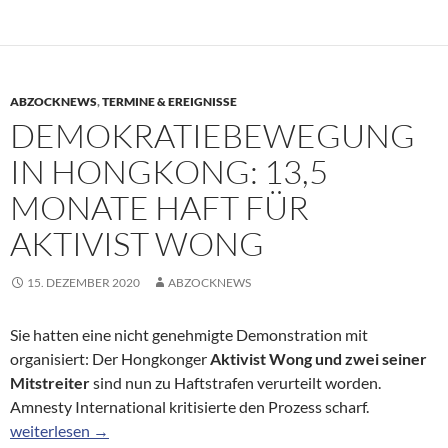
ABZOCKNEWS
,
TERMINE & EREIGNISSE
DEMOKRATIEBEWEGUNG
IN HONGKONG: 13,5
MONATE HAFT FÜR
AKTIVIST WONG
15. DEZEMBER 2020
ABZOCKNEWS
Sie hatten eine nicht genehmigte Demonstration mit
organisiert: Der Hongkonger
Aktivist Wong und zwei seiner
Mitstreiter
sind nun zu Haftstrafen verurteilt worden.
Amnesty International kritisierte den Prozess scharf.
Demokratiebewegung in Hongkong: 13,5 Monate Haft für Aktiv
weiterlesen
→