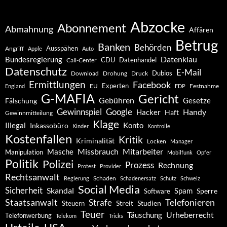
Abzocke
Abonnement
Abmahnung
Affären
Betrug
Banken
Behörden
Ausspähen
Angriff
Apple
Auto
Datenklau
Bundesregierung
CDU
Datenhandel
Call-Center
Datenschutz
E-Mail
Dubios
Drohung
Download
Druck
Ermittlungen
Facebook
Experten
EU
Festnahme
England
FDP
G-MAFIA
Gericht
Gebühren
Gesetze
Fälschung
Gewinnspiel
Google
Handy
Hacker
Haft
Gewinnmitteilung
Klage
Konto
Illegal
Inkassobüro
Kinder
Kontrolle
Kostenfallen
Kritik
Kriminalität
Locken
Manager
Missbrauch
Mitarbeiter
Masche
Manipulation
Mobilfunk
Opfer
Politik
Polizei
Prozess
Rechnung
Protest
Provider
Rechtsanwalt
Schaden
Regierung
Schadenersatz
Schutz
Schweiz
Social Media
Sicherheit
Skandal
Spam
Software
Sperre
Staatsanwalt
Telefonieren
Strafe
Studien
Steuern
Streit
Teuer
Urheberrecht
Täuschung
Telefonwerbung
Telekom
Tricks