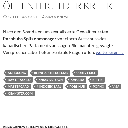
ÖFFENTLICH DER KRITIK
17. FEBRUAR 2021
ABZOCKNEWS
Nach den Skandalen um sexualisierte Gewalt mussten
Pornhubs Spitzenmanager
vor einem Ausschuss des
kanadischen Parlaments aussagen. Sie machten gewagte
Anhörung in Kana
Versprechen, aber ließen zentrale Fragen offen.
weiterlesen
→
ANHÖRUNG
BERNHARD BERGEMAR
COREY PRICE
DAVID TASSILO
FERAS ANTOON
KANADA
KRITIK
MASTERCARD
MINDGEEK SARL
PORNHUB
PORNO
VISA
XHAMSTER.COM
ABZOCKNEWS
,
TERMINE & EREIGNISSE