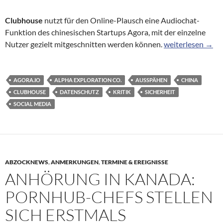
Clubhouse
nutzt für den Online-Plausch eine Audiochat-
Funktion des chinesischen Startups Agora, mit der einzelne
Clubhouse: Ärger
Nutzer gezielt mitgeschnitten werden können.
weiterlesen
→
AGORA.IO
ALPHA EXPLORATION CO.
AUSSPÄHEN
CHINA
CLUBHOUSE
DATENSCHUTZ
KRITIK
SICHERHEIT
SOCIAL MEDIA
ABZOCKNEWS
,
ANMERKUNGEN
,
TERMINE & EREIGNISSE
ANHÖRUNG IN KANADA:
PORNHUB-CHEFS STELLEN
SICH ERSTMALS