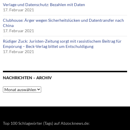
Verlage und Datenschutz: Bezahlen mit Daten
17. Februar 2021
Clubhouse: Ärger wegen Sicherheitslücken und Datentransfer nach
China
17. Februar 2021
Rüdiger Zuck: Juristen-Zeitung sorgt mit rassistischem Beitrag für
Empörung – Beck-Verlag bittet um Entschuldigung
17. Februar 2021
NACHRICHTEN – ARCHIV
Nachrichten
–
Archiv
Top 100 Schlagwörter (Tags) auf Abzocknews.de: