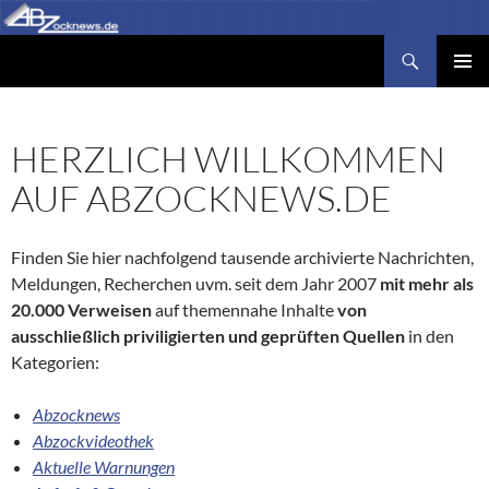
Zum
Inhalt
Suchen
Abzocknews.de
springen
PRIMÄR
MENÜ
HERZLICH WILLKOMMEN
AUF ABZOCKNEWS.DE
Finden Sie hier nachfolgend tausende archivierte Nachrichten,
Meldungen, Recherchen uvm. seit dem Jahr 2007
mit mehr als
20.000 Verweisen
auf themennahe Inhalte
von
ausschließlich priviligierten und geprüften Quellen
in den
Kategorien:
Abzocknews
Abzockvideothek
Aktuelle Warnungen