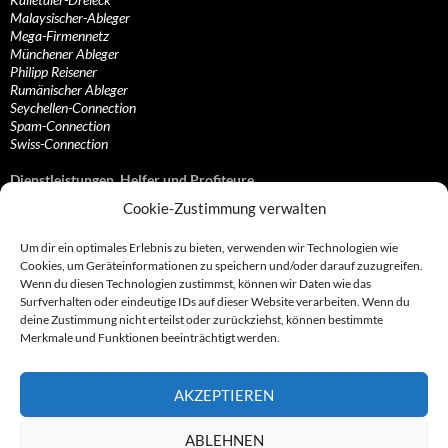
Malaysischer-Ableger
Mega-Firmennetz
Münchener Ableger
Philipp Reisener
Rumänischer Ableger
Seychellen-Connection
Spam-Connection
Swiss-Connection
Dienstleistungen, Helfer und Profiteure
Cookie-Zustimmung verwalten
Anonymisierungsdienste, VPN- und Web-Proxy…
Anwaltliche Vertretungen, Kanzleien und Juristen
Um dir ein optimales Erlebnis zu bieten, verwenden wir Technologien wie
Bezahlsysteme, Finanzdienstleister und…
Cookies, um Geräteinformationen zu speichern und/oder darauf zuzugreifen.
Bürodienstleister, Firmengründer- und/oder…
Wenn du diesen Technologien zustimmst, können wir Daten wie das
Datenhändler, Adressbroker und zielgerichtetes…
Surfverhalten oder eindeutige IDs auf dieser Website verarbeiten. Wenn du
Hosting, Routing, Provider, Domain-, Web- und…
deine Zustimmung nicht erteilst oder zurückziehst, können bestimmte
Inkasso, Forderungsmanagement und eintreibende…
Merkmale und Funktionen beeinträchtigt werden.
Spieleanbieter, Online- und Browsergames
Onlinecasinos, Glücksspiele, Poker, Roulette & Co.
Partnerprogramme, Vertriebskanäle- und…
AKZEPTIEREN
Telekommunikationsdienstleister, Internet…
Vereine, Verbände, Vereinigungen und Lobbyisten
Web-Rotlichtbezirk, Erotik- und XXX-Anbieter
ABLEHNEN