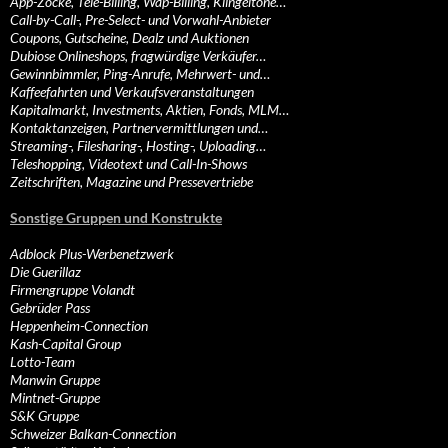
App-Zocke, Tele-Billing, Wap-Billing, Klingeltöne…
Call-by-Call-, Pre-Select- und Vorwahl-Anbieter
Coupons, Gutscheine, Dealz und Auktionen
Dubiose Onlineshops, fragwürdige Verkäufer…
Gewinnbimmler, Ping-Anrufe, Mehrwert- und…
Kaffeefahrten und Verkaufsveranstaltungen
Kapitalmarkt, Investments, Aktien, Fonds, MLM…
Kontaktanzeigen, Partnervermittlungen und…
Streaming-, Filesharing-, Hosting-, Uploading…
Teleshopping, Videotext und Call-In-Shows
Zeitschriften, Magazine und Pressevertriebe
Sonstige Gruppen und Konstrukte
Adblock Plus-Werbenetzwerk
Die Guerillaz
Firmengruppe Volandt
Gebrüder Pass
Heppenheim-Connection
Kash-Capital Group
Lotto-Team
Manwin Gruppe
Mintnet-Gruppe
S&K Gruppe
Schweizer Balkan-Connection