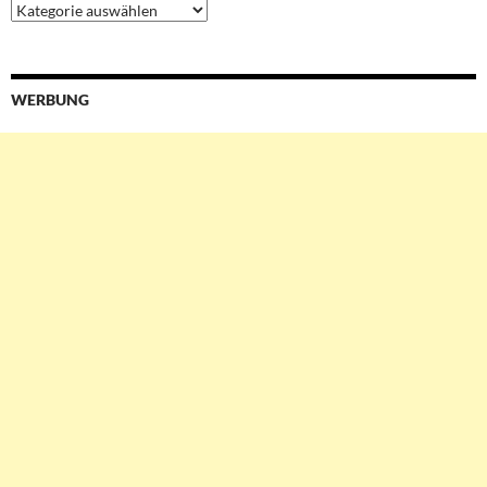
Ressorts
&
Services
WERBUNG