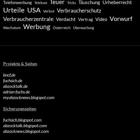
Teuer
Urheberrecht
Täuschung
Telefonwerbung
Telekom
Tricks
Urteile
USA
Verbraucherschutz
Verbot
Vorwurf
Verbraucherzentrale
Verdacht
Video
Vertrag
Werbung
Wachstum
Österreich
Überwachung
Projekte & Seiten
bncf.de
fuchsich.de
abzocktalk.de
adrian-fuchs.de
myabzocknews.blogspot.com
Sicherungsseiten
fuchsich.blogspot.com
abzocktalk.blogspot.com
abzocknews.blogspot.com