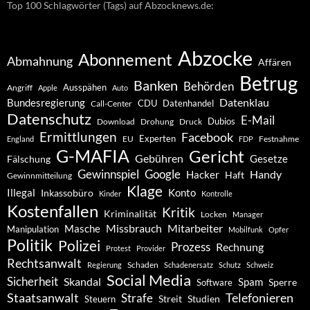
Top 100 Schlagwörter (Tags) auf Abzocknews.de:
Abzocke
Abonnement
Abmahnung
Affären
Betrug
Banken
Behörden
Ausspähen
Angriff
Apple
Auto
Datenklau
Bundesregierung
CDU
Datenhandel
Call-Center
Datenschutz
E-Mail
Dubios
Drohung
Download
Druck
Ermittlungen
Facebook
Experten
EU
Festnahme
England
FDP
G-MAFIA
Gericht
Gebühren
Gesetze
Fälschung
Gewinnspiel
Google
Handy
Hacker
Haft
Gewinnmitteilung
Klage
Konto
Illegal
Inkassobüro
Kinder
Kontrolle
Kostenfallen
Kritik
Kriminalität
Locken
Manager
Missbrauch
Mitarbeiter
Masche
Manipulation
Mobilfunk
Opfer
Politik
Polizei
Prozess
Rechnung
Protest
Provider
Rechtsanwalt
Schaden
Regierung
Schadenersatz
Schutz
Schweiz
Social Media
Sicherheit
Skandal
Spam
Software
Sperre
Staatsanwalt
Telefonieren
Strafe
Studien
Steuern
Streit