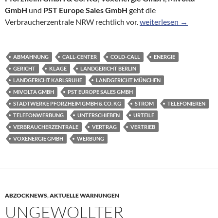
GmbH
und
PST Europe Sales GmbH
geht die
Direktvertrieb: Zweife
Verbraucherzentrale NRW rechtlich vor.
weiterlesen
→
ABMAHNUNG
CALL-CENTER
COLD-CALL
ENERGIE
GERICHT
KLAGE
LANDGERICHT BERLIN
LANDGERICHT KARLSRUHE
LANDGERICHT MÜNCHEN
MIVOLTA GMBH
PST EUROPE SALES GMBH
STADTWERKE PFORZHEIM GMBH & CO. KG
STROM
TELEFONIEREN
TELEFONWERBUNG
UNTERSCHIEBEN
URTEILE
VERBRAUCHERZENTRALE
VERTRAG
VERTRIEB
VOXENERGIE GMBH
WERBUNG
ABZOCKNEWS
,
AKTUELLE WARNUNGEN
UNGEWOLLTER