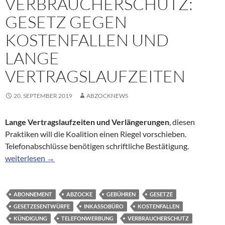
VERBRAUCHERSCHUTZ:
GESETZ GEGEN
KOSTENFALLEN UND
LANGE
VERTRAGSLAUFZEITEN
20. SEPTEMBER 2019
ABZOCKNEWS
Lange Vertragslaufzeiten und Verlängerungen
, diesen
Praktiken will die Koalition einen Riegel vorschieben.
Telefonabschlüsse benötigen schriftliche Bestätigung.
Verbraucherschutz: Gesetz gegen Kostenfallen und lange Vertra
weiterlesen
→
ABONNEMENT
ABZOCKE
GEBÜHREN
GESETZE
GESETZESENTWÜRFE
INKASSOBÜRO
KOSTENFALLEN
KÜNDIGUNG
TELEFONWERBUNG
VERBRAUCHERSCHUTZ