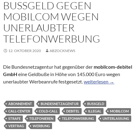
BUSSGELD GEGEN M
OBILCOM WEGEN U
NERLAUBTER T
ELEFONWERBUNG
12. OKTOBER 2020
ABZOCKNEWS
Die Bundesnetzagentur hat gegenüber der
mobilcom-debitel
GmbH
eine Geldbuße in Höhe von 145.000 Euro wegen
Bußgeld gegen Mobilcom 
unerlaubter Werbeanrufe festgesetzt.
weiterlesen
→
ABONNEMENT
BUNDESNETZAGENTUR
BUSSGELD
CALL-CENTER
COLD-CALL
DEBITEL
ILLEGAL
MOBILCOM
STRAFE
TELEFONIEREN
TELEFONWERBUNG
UNTERLASSUNG
VERTRAG
WERBUNG