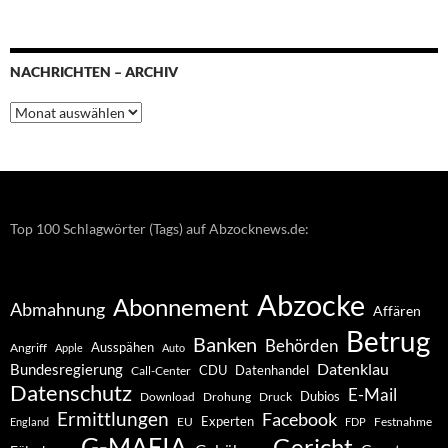
NACHRICHTEN – ARCHIV
Nachrichten
–
Archiv
Top 100 Schlagwörter (Tags) auf Abzocknews.de:
Abzocke
Abonnement
Abmahnung
Affären
Betrug
Banken
Behörden
Ausspähen
Angriff
Apple
Auto
Datenklau
Bundesregierung
CDU
Datenhandel
Call-Center
Datenschutz
E-Mail
Dubios
Drohung
Download
Druck
Ermittlungen
Facebook
Experten
EU
Festnahme
England
FDP
G-MAFIA
Gericht