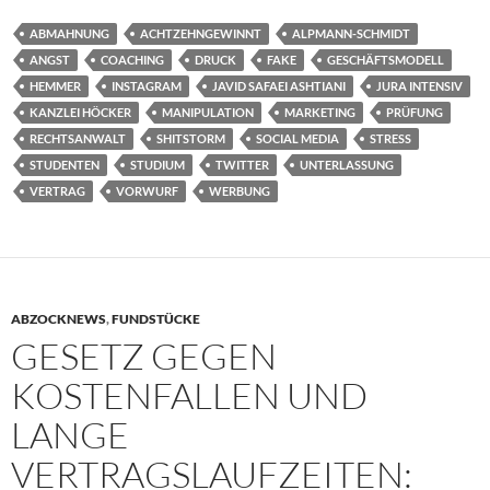
ABMAHNUNG
ACHTZEHNGEWINNT
ALPMANN-SCHMIDT
ANGST
COACHING
DRUCK
FAKE
GESCHÄFTSMODELL
HEMMER
INSTAGRAM
JAVID SAFAEI ASHTIANI
JURA INTENSIV
KANZLEI HÖCKER
MANIPULATION
MARKETING
PRÜFUNG
RECHTSANWALT
SHITSTORM
SOCIAL MEDIA
STRESS
STUDENTEN
STUDIUM
TWITTER
UNTERLASSUNG
VERTRAG
VORWURF
WERBUNG
ABZOCKNEWS
,
FUNDSTÜCKE
GESETZ GEGEN
KOSTENFALLEN UND
LANGE
VERTRAGSLAUFZEITEN: