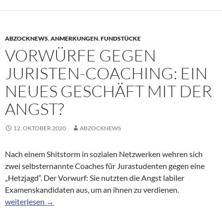
ABZOCKNEWS
,
ANMERKUNGEN
,
FUNDSTÜCKE
VORWÜRFE GEGEN
JURISTEN-COACHING: EIN
NEUES GESCHÄFT MIT DER
ANGST?
12. OKTOBER 2020
ABZOCKNEWS
Nach einem Shitstorm in sozialen Netzwerken wehren sich
zwei selbsternannte Coaches für Jurastudenten gegen eine
„Hetzjagd“. Der Vorwurf: Sie nutzten die Angst labiler
Examenskandidaten aus, um an ihnen zu verdienen.
Vorwürfe gegen Juristen-Coaching: Ein neues Geschäft mit der 
weiterlesen
→