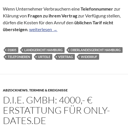
Wenn Unternehmer Verbrauchern eine
Telefonnummer
zur
Klärung von
Fragen zu ihrem Vertrag
zur Verfügung stellen,
dürfen die Kosten für den Anruf den
üblichen Tarif nicht
OLG Hamburg: 01805-Rufnummer in Widerrufsbele
übersteigen
.
weiterlesen
→
01805
LANDGERICHT HAMBURG
OBERLANDESGERICHT HAMBURG
TELEFONIEREN
URTEILE
VERTRAG
WIDERRUF
ABZOCKNEWS
,
TERMINE & EREIGNISSE
D.I.E. GMBH: 4000,- €
ERSTATTUNG FÜR ONLY-
DATES.DE