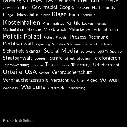
Gebühren
Gesetze
Fälschung
Gewinnspiel
Google
Handy
Hacker
Haft
Gewinnmitteilung
Klage
Konto
Illegal
Inkassobüro
Kinder
Kontrolle
Kostenfallen
Kritik
Kriminalität
Locken
Manager
Missbrauch
Mitarbeiter
Masche
Manipulation
Mobilfunk
Opfer
Politik
Polizei
Prozess
Rechnung
Protest
Provider
Rechtsanwalt
Schaden
Regierung
Schadenersatz
Schutz
Schweiz
Social Media
Sicherheit
Skandal
Spam
Software
Sperre
Staatsanwalt
Telefonieren
Strafe
Studien
Steuern
Streit
Teuer
Urheberrecht
Täuschung
Telefonwerbung
Telekom
Tricks
Urteile
USA
Verbraucherschutz
Verbot
Vorwurf
Verbraucherzentrale
Verdacht
Video
Vertrag
Werbung
Wachstum
Österreich
Überwachung
Projekte & Seiten