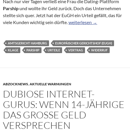
Nach nur vier Tagen verließ eine Frau die Dating-Plattform
Parship
und wollte ihr Geld zurück. Doch das Unternehmen
stellte sich quer. Jetzt hat der EuGH ein Urteil gefällt, das für
EuGH-Urteil zu Partnervermittl
viele Kunden wichtig sein dürfte.
weiterlesen
→
AMTSGERICHT HAMBURG
EUROPÄISCHER GERICHTSHOF (EUGH)
KLAGE
PARSHIP
URTEILE
VERTRAG
WIDERRUF
ABZOCKNEWS
,
AKTUELLE WARNUNGEN
DUBIOSE INTERNET-
GURUS: WENN 14-JÄHRIGE
DAS GROSSE GELD V
ERSPRECHEN