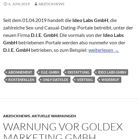
6. JUNI 2019
ABZOCKNEWS
Seit dem 01.04.2019 handelt die
Ideo Labs GmbH
, die
zahlreiche Sex-und Casual-Dating-Portale betreibt, unter der
neuen Firma
D.I.E. GmbH
. Die vormals von der
Ideo Labs
GmbH
betriebenen Portale werden also nunmehr von der
D.I.E. GmbH: 4000,- € E
D.I.E. GmbH
betrieben, so zum Beispiel:
weiterlesen
→
ABONNEMENT
D.I.E. GMBH
ERSTATTUNG
IDEO LABS GMBH
KOSTENFALLEN
ONLY-DATES.DE
VERTRAG
WIDERRUF
ABZOCKNEWS
,
AKTUELLE WARNUNGEN
WARNUNG VOR GOLDEX
MARKETING GMBH