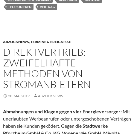
TELEFONIEREN
VERTRAG
ABZOCKNEWS
,
TERMINE & EREIGNISSE
DIREKTVERTRIEB:
ZWEIFELHAFTE
METHODEN VON
STROMANBIETERN
20. MAI 2019
ABZOCKNEWS
Abmahnungen und Klagen gegen vier Energieversorger:
Mit
unerlaubten Werbeanrufen oder untergeschobenen Verträgen
haben sie Kunden geködert. Gegen die
Stadtwerke
Pforzheim GmbH & Co. KG
,
Voxenergie GmbH
,
Mivolta