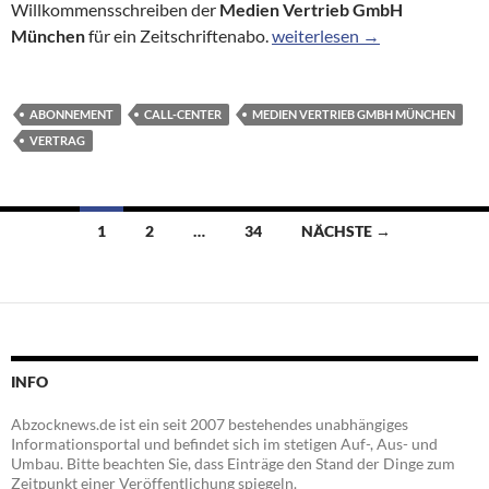
Willkommensschreiben der
Medien Vertrieb GmbH
Auf unerwarteten Anruf folg
München
für ein Zeitschriftenabo.
weiterlesen
→
ABONNEMENT
CALL-CENTER
MEDIEN VERTRIEB GMBH MÜNCHEN
VERTRAG
Beitragsnavigation
1
2
…
34
NÄCHSTE →
INFO
Abzocknews.de ist ein seit 2007 bestehendes unabhängiges
Informationsportal und befindet sich im stetigen Auf-, Aus- und
Umbau. Bitte beachten Sie, dass Einträge den Stand der Dinge zum
Zeitpunkt einer Veröffentlichung spiegeln.