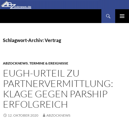
Zum
Inhalt
Suchen
Abzocknews.de
springen
PRIMÄR
MENÜ
Schlagwort-Archiv: Vertrag
ABZOCKNEWS
,
TERMINE & EREIGNISSE
EUGH-URTEIL ZU
PARTNERVERMITTLUNG:
KLAGE GEGEN PARSHIP
ERFOLGREICH
12. OKTOBER 2020
ABZOCKNEWS