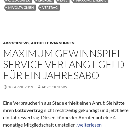
CALL-CENTER
ENERGIE
EWE
MAXXIMO ENERGIE
MIVOLTA GMBH
VERTRAG
ABZOCKNEWS
,
AKTUELLE WARNUNGEN
MAXIMUM GEWINNSPIEL
SERVICE VERLANGT GELD
FÜR EIN JAHRESABO
10. APRIL 2019
ABZOCKNEWS
Eine Verbraucherin aus Stade erhielt einen Anruf: Sie hätte
ihren
Lottovertrag
nicht rechtzeitig gekündigt und jetzt liefe
ein Jahresvertrag. Diesen könne der Anrufer auf eine 4-
Maximum Gewinnspiel Servic
monatige Mitgliedschaft umstellen.
weiterlesen
→