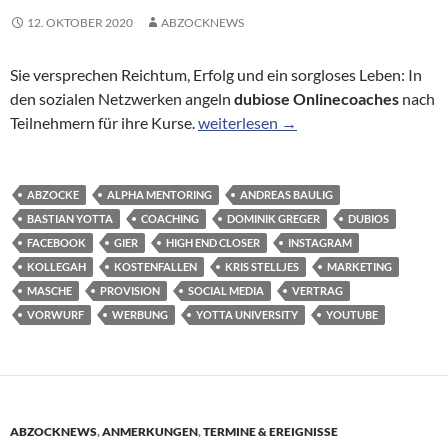
12. OKTOBER 2020
ABZOCKNEWS
Sie versprechen Reichtum, Erfolg und ein sorgloses Leben: In
den sozialen Netzwerken angeln
dubiose Onlinecoaches
nach
Dubiose Internet-Gurus: Wenn 14-J
Teilnehmern für ihre Kurse.
weiterlesen
→
ABZOCKE
ALPHA MENTORING
ANDREAS BAULIG
BASTIAN YOTTA
COACHING
DOMINIK GREGER
DUBIOS
FACEBOOK
GIER
HIGH END CLOSER
INSTAGRAM
KOLLEGAH
KOSTENFALLEN
KRIS STELLJES
MARKETING
MASCHE
PROVISION
SOCIAL MEDIA
VERTRAG
VORWURF
WERBUNG
YOTTA UNIVERSITY
YOUTUBE
ABZOCKNEWS
,
ANMERKUNGEN
,
TERMINE & EREIGNISSE