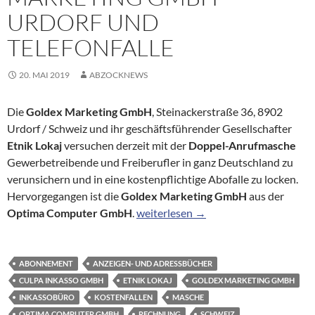
URDORF UND
TELEFONFALLE
20. MAI 2019
ABZOCKNEWS
Die
Goldex Marketing GmbH
, Steinackerstraße 36, 8902
Urdorf / Schweiz und ihr geschäftsführender Gesellschafter
Etnik Lokaj
versuchen derzeit mit der
Doppel-Anrufmasche
Gewerbetreibende und Freiberufler in ganz Deutschland zu
verunsichern und in eine kostenpflichtige Abofalle zu locken.
Hervorgegangen ist die
Goldex Marketing GmbH
aus der
Warnung vor Goldex Marketing GmbH
Optima Computer GmbH
.
weiterlesen
→
ABONNEMENT
ANZEIGEN- UND ADRESSBÜCHER
CULPA INKASSO GMBH
ETNIK LOKAJ
GOLDEX MARKETING GMBH
INKASSOBÜRO
KOSTENFALLEN
MASCHE
OPTIMA COMPUTER GMBH
RECHNUNG
SCHWEIZ