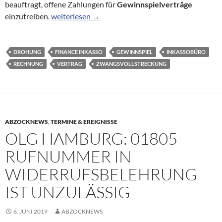
beauftragt, offene Zahlungen für
Gewinnspielverträge
Finance Inkasso macht Vergleichsangebot für Zah
einzutreiben.
weiterlesen
→
DROHUNG
FINANCE INKASSO
GEWINNSPIEL
INKASSOBÜRO
RECHNUNG
VERTRAG
ZWANGSVOLLSTRECKUNG
ABZOCKNEWS
,
TERMINE & EREIGNISSE
OLG HAMBURG: 01805-
RUFNUMMER IN
WIDERRUFSBELEHRUNG
IST UNZULÄSSIG
6. JUNI 2019
ABZOCKNEWS