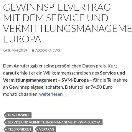
GEWINNSPIELVERTRAG
MIT DEM SERVICE UND
VERMITTLUNGSMANAGEM
EUROPA
8. MAI 2019
ABZOCKNEWS
Dem Anrufer gab er seine persönlichen Daten preis. Kurz
darauf erhielt er ein Willkommensschreiben des
Service und
Vermittlungsmanagement – SVM-Europa
– für die Teilnahme
an Gewinnspielgesellschaften. Dafür soll er 74,50 Euro
Ungewollter Gewinnspielvertrag mit dem Se
monatlich zahlen.
weiterlesen
→
GEWINNSPIEL
SERVICE UND VERMITTLUNGSMANAGEMENT - SVM-EUROPA
TELEFONIEREN
VERTRAG