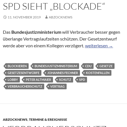
SPD SIEHT „BLOCKADE“
11. NOVEMBER 2019
ABZOCKNEWS
Das
Bundesjustizministerium
will Verbraucher besser gegen
überlange Vertragslaufzeiten schützen. Der Gesetzentwurf
Gesetz gegen Kostenfa
werde aber von einem Kollegen verzögert.
weiterlesen
→
BLOCKIEREN
BUNDESJUSTIZMINISTERIUM
CDU
GESETZE
GESETZESENTWÜRFE
JOHANNES FECHNER
KOSTENFALLEN
LOBBY
PETER ALTMAIER
SCHUTZ
SPD
VERBRAUCHERSCHUTZ
VERTRAG
ABZOCKNEWS
,
TERMINE & EREIGNISSE