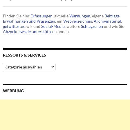
Finden Sie hier
Erfassungen
, aktuelle
Warnungen
, eigene
Beiträge
,
Erwähnungen und Präsenzen
, ein
Webverzeichnis
,
Archivmaterial
,
getwittertes
, wir und
Social-Media
, weitere
Schlagzeilen
und wie Sie
Abzocknews.de unterstützen
können.
RESSORTS & SERVICES
Ressorts
&
Services
WERBUNG