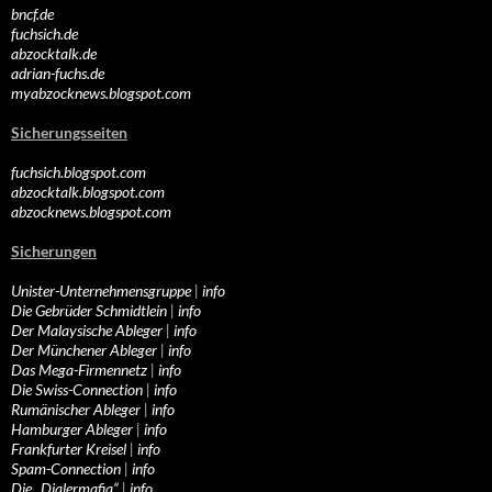
bncf.de
fuchsich.de
abzocktalk.de
adrian-fuchs.de
myabzocknews.blogspot.com
Sicherungsseiten
fuchsich.blogspot.com
abzocktalk.blogspot.com
abzocknews.blogspot.com
Sicherungen
Unister-Unternehmensgruppe
|
info
Die Gebrüder Schmidtlein
|
info
Der Malaysische Ableger
|
info
Der Münchener Ableger
|
info
Das Mega-Firmennetz
|
info
Die Swiss-Connection
|
info
Rumänischer Ableger
|
info
Hamburger Ableger
|
info
Frankfurter Kreisel
|
info
Spam-Connection
|
info
Die „Dialermafia“
|
info