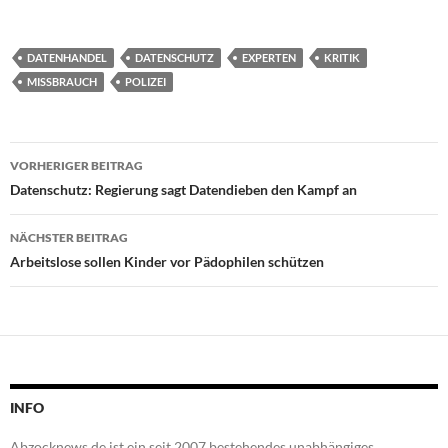
DATENHANDEL
DATENSCHUTZ
EXPERTEN
KRITIK
MISSBRAUCH
POLIZEI
Beitragsnavigation
VORHERIGER BEITRAG
Datenschutz: Regierung sagt Datendieben den Kampf an
NÄCHSTER BEITRAG
Arbeitslose sollen Kinder vor Pädophilen schützen
INFO
Abzocknews.de ist ein seit 2007 bestehendes unabhängiges