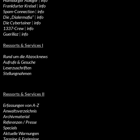
Hamburger Ableger
|
info
Frankfurter Kreisel
|
info
Spam-Connection
|
info
Die „Dialermafia“
|
info
Die Cybertainer
|
info
1337-Crew
|
info
Guerillaz
|
info
Ressorts & Services I
Rund um die Abzocknews
Aufrufe & Gesuche
Leserzuschriften
Stellungnahmen
Ressorts & Services II
Erfassungen von A-Z
Anwaltsverzeichnis
Archivmaterial
Referenzen / Presse
Specials
Aktuelle Warnungen
Termine & Ereignisse