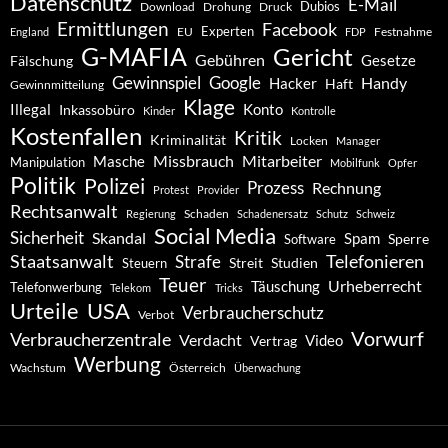
Datenschutz
E-Mail
Dubios
Drohung
Download
Druck
Ermittlungen
Facebook
Experten
EU
Festnahme
England
FDP
G-MAFIA
Gericht
Gebühren
Gesetze
Fälschung
Gewinnspiel
Google
Handy
Hacker
Haft
Gewinnmitteilung
Klage
Konto
Illegal
Inkassobüro
Kinder
Kontrolle
Kostenfallen
Kritik
Kriminalität
Locken
Manager
Missbrauch
Mitarbeiter
Masche
Manipulation
Mobilfunk
Opfer
Politik
Polizei
Prozess
Rechnung
Protest
Provider
Rechtsanwalt
Schaden
Regierung
Schadenersatz
Schutz
Schweiz
Social Media
Sicherheit
Skandal
Spam
Software
Sperre
Staatsanwalt
Telefonieren
Strafe
Studien
Steuern
Streit
Teuer
Urheberrecht
Täuschung
Telefonwerbung
Telekom
Tricks
Urteile
USA
Verbraucherschutz
Verbot
Vorwurf
Verbraucherzentrale
Verdacht
Video
Vertrag
Werbung
Wachstum
Österreich
Überwachung