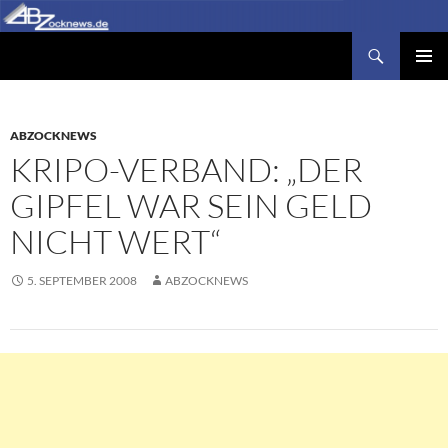
Zum
Inhalt
Suchen
Abzocknews.de
springen
PRIMÄR
MENÜ
ABZOCKNEWS
KRIPO-VERBAND: „DER
GIPFEL WAR SEIN GELD
NICHT WERT“
5. SEPTEMBER 2008
ABZOCKNEWS