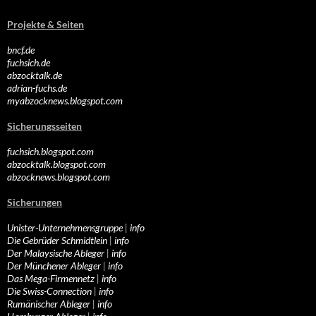
Projekte & Seiten
bncf.de
fuchsich.de
abzocktalk.de
adrian-fuchs.de
myabzocknews.blogspot.com
Sicherungsseiten
fuchsich.blogspot.com
abzocktalk.blogspot.com
abzocknews.blogspot.com
Sicherungen
Unister-Unternehmensgruppe
|
info
Die Gebrüder Schmidtlein
|
info
Der Malaysische Ableger
|
info
Der Münchener Ableger
|
info
Das Mega-Firmennetz
|
info
Die Swiss-Connection
|
info
Rumänischer Ableger
|
info