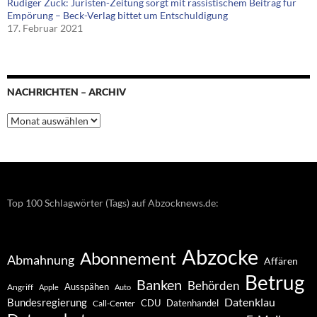
Rüdiger Zuck: Juristen-Zeitung sorgt mit rassistischem Beitrag für
Empörung – Beck-Verlag bittet um Entschuldigung
17. Februar 2021
NACHRICHTEN – ARCHIV
Nachrichten
–
Archiv
Top 100 Schlagwörter (Tags) auf Abzocknews.de:
Abzocke
Abonnement
Abmahnung
Affären
Betrug
Banken
Behörden
Ausspähen
Angriff
Apple
Auto
Datenklau
Bundesregierung
CDU
Datenhandel
Call-Center