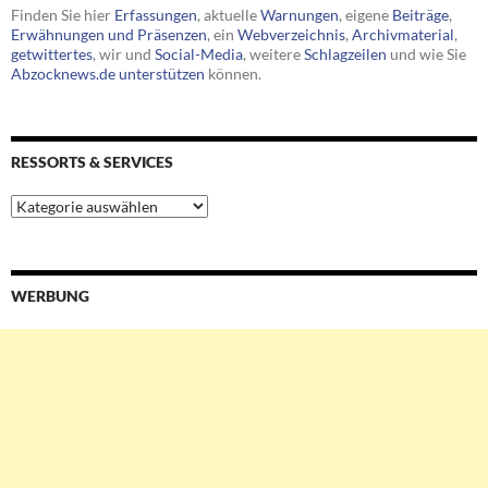
Finden Sie hier
Erfassungen
, aktuelle
Warnungen
, eigene
Beiträge
,
Erwähnungen und Präsenzen
, ein
Webverzeichnis
,
Archivmaterial
,
getwittertes
, wir und
Social-Media
, weitere
Schlagzeilen
und wie Sie
Abzocknews.de unterstützen
können.
RESSORTS & SERVICES
Ressorts
&
Services
WERBUNG