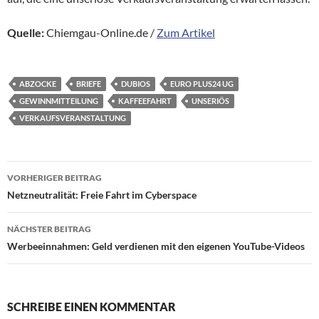
Quelle:
Chiemgau-Online.de /
Zum Artikel
ABZOCKE
BRIEFE
DUBIOS
EURO PLUS24 UG
GEWINNMITTEILUNG
KAFFEEFAHRT
UNSERIÖS
VERKAUFSVERANSTALTUNG
Beitragsnavigation
VORHERIGER BEITRAG
Netzneutralität: Freie Fahrt im Cyberspace
NÄCHSTER BEITRAG
Werbeeinnahmen: Geld verdienen mit den eigenen YouTube-Videos
SCHREIBE EINEN KOMMENTAR