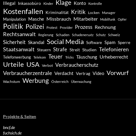
Klage
Konto
Illegal
Inkassobüro
Kinder
Kontrolle
Kostenfallen
Kritik
Kriminalität
Locken
Manager
Missbrauch
Mitarbeiter
Masche
Manipulation
Mobilfunk
Opfer
Politik
Polizei
Prozess
Rechnung
Protest
Provider
Rechtsanwalt
Schaden
Regierung
Schadenersatz
Schutz
Schweiz
Social Media
Sicherheit
Skandal
Spam
Software
Sperre
Staatsanwalt
Telefonieren
Strafe
Studien
Steuern
Streit
Teuer
Urheberrecht
Täuschung
Telefonwerbung
Telekom
Tricks
Urteile
USA
Verbraucherschutz
Verbot
Vorwurf
Verbraucherzentrale
Verdacht
Video
Vertrag
Werbung
Wachstum
Österreich
Überwachung
Projekte & Seiten
bncf.de
fuchsich.de