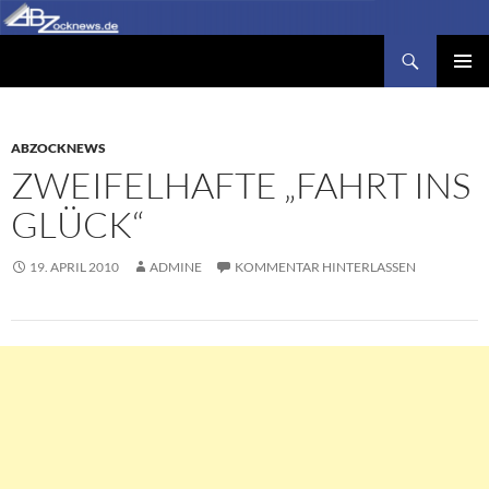
Zum
Inhalt
Suchen
Abzocknews.de
springen
PRIMÄR
MENÜ
ABZOCKNEWS
ZWEIFELHAFTE „FAHRT INS
GLÜCK“
19. APRIL 2010
ADMINE
KOMMENTAR HINTERLASSEN