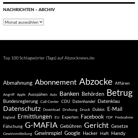
NACHRICHTEN – ARCHIV
Nachrichten
–
Archiv
Top 100 Schlagwörter (Tags) auf Abzocknews.de:
Abzocke
Abonnement
Abmahnung
Affären
Betrug
Banken
Behörden
Ausspähen
Angriff
Apple
Auto
Datenklau
Bundesregierung
CDU
Datenhandel
Call-Center
Datenschutz
E-Mail
Dubios
Drohung
Download
Druck
Ermittlungen
Facebook
Experten
EU
Festnahme
England
FDP
G-MAFIA
Gericht
Gebühren
Gesetze
Fälschung
Gewinnspiel
Google
Handy
Hacker
Haft
Gewinnmitteilung