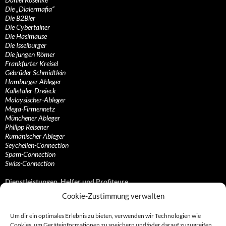
Die „Dialermafia“
Die B2Bler
Die Cybertainer
Die Hasimäuse
Die Isselburger
Die jungen Römer
Frankfurter Kreisel
Gebrüder Schmidtlein
Hamburger Ableger
Kalletaler-Dreieck
Malaysischer-Ableger
Mega-Firmennetz
Münchener Ableger
Philipp Reisener
Rumänischer Ableger
Seychellen-Connection
Spam-Connection
Swiss-Connection
Dienstleistungen, Helfer und Profiteure
Cookie-Zustimmung verwalten
Anonymisierungsdienste, VPN- und Web-Proxy…
Anwaltliche Vertretungen, Kanzleien und Juristen
Um dir ein optimales Erlebnis zu bieten, verwenden wir Technologien wie
Bezahlsysteme, Finanzdienstleister und…
Cookies, um Geräteinformationen zu speichern und/oder darauf zuzugreifen.