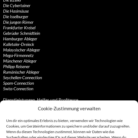
Die Cybertainer
Die Hasimäuse
Die Isselburger
Die jungen Römer
Frankfurter Kreisel
Gebrüder Schmidtlein
Hamburger Ableger
Kalletaler-Dreieck
Malaysischer-Ableger
Mega-Firmennetz
Münchener Ableger
Philipp Reisener
Rumänischer Ableger
Seychellen-Connection
Spam-Connection
Swiss-Connection
Dienstleistungen, Helfer und Profiteure
Cookie-Zustimmung verwalten
Anonymisierungsdienste, VPN- und Web-Proxy…
Anwaltliche Vertretungen, Kanzleien und Juristen
Um dir ein optimales Erlebnis zu bieten, verwenden wir Technologien wie
Bezahlsysteme, Finanzdienstleister und…
Cookies, um Geräteinformationen zu speichern und/oder darauf zuzugreifen.
Bürodienstleister, Firmengründer- und/oder…
Wenn du diesen Technologien zustimmst, können wir Daten wie das
Datenhändler, Adressbroker und zielgerichtetes…
Surfverhalten oder eindeutige IDs auf dieser Website verarbeiten. Wenn du