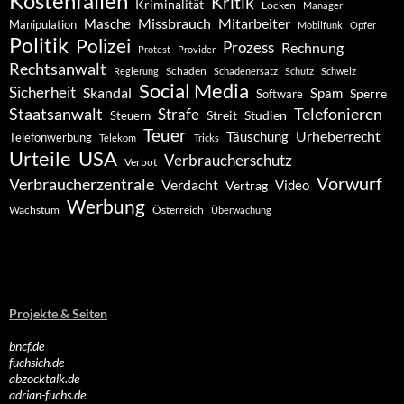
Kostenfallen
Kritik
Kriminalität
Locken
Manager
Missbrauch
Mitarbeiter
Masche
Manipulation
Mobilfunk
Opfer
Politik
Polizei
Prozess
Rechnung
Protest
Provider
Rechtsanwalt
Schaden
Regierung
Schadenersatz
Schutz
Schweiz
Social Media
Sicherheit
Skandal
Spam
Software
Sperre
Staatsanwalt
Telefonieren
Strafe
Studien
Steuern
Streit
Teuer
Urheberrecht
Täuschung
Telefonwerbung
Telekom
Tricks
Urteile
USA
Verbraucherschutz
Verbot
Vorwurf
Verbraucherzentrale
Verdacht
Video
Vertrag
Werbung
Wachstum
Österreich
Überwachung
Projekte & Seiten
bncf.de
fuchsich.de
abzocktalk.de
adrian-fuchs.de