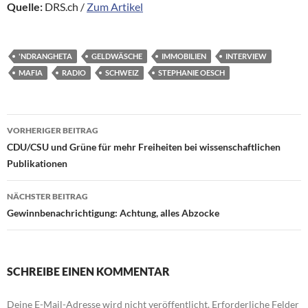
Quelle:
DRS.ch /
Zum Artikel
'NDRANGHETA
GELDWÄSCHE
IMMOBILIEN
INTERVIEW
MAFIA
RADIO
SCHWEIZ
STEPHANIE OESCH
Beitragsnavigation
VORHERIGER BEITRAG
CDU/CSU und Grüne für mehr Freiheiten bei wissenschaftlichen
Publikationen
NÄCHSTER BEITRAG
Gewinnbenachrichtigung: Achtung, alles Abzocke
SCHREIBE EINEN KOMMENTAR
Deine E-Mail-Adresse wird nicht veröffentlicht.
Erforderliche Felder