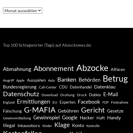
Nachrichten
–
Archiv
Top 100 Schlagwörter (Tags) auf Abzocknews.de:
Abzocke
Abonnement
Abmahnung
Affären
Betrug
Banken
Behörden
Ausspähen
Angriff
Apple
Auto
Datenklau
Bundesregierung
CDU
Datenhandel
Call-Center
Datenschutz
E-Mail
Dubios
Drohung
Download
Druck
Ermittlungen
Facebook
Experten
EU
Festnahme
England
FDP
G-MAFIA
Gericht
Gebühren
Gesetze
Fälschung
Gewinnspiel
Google
Handy
Hacker
Haft
Gewinnmitteilung
Klage
Konto
Illegal
Inkassobüro
Kinder
Kontrolle