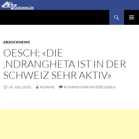
Zum
Inhalt
Suchen
Abzocknews.de
springen
PRIMÄR
MENÜ
ABZOCKNEWS
OESCH: «DIE
‚NDRANGHETA IST IN DER
SCHWEIZ SEHR AKTIV»
14. JULI 2010
ADMINE
KOMMENTAR HINTERLASSEN