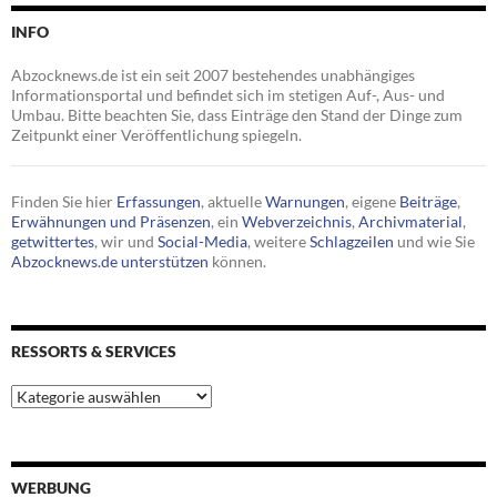
INFO
Abzocknews.de ist ein seit 2007 bestehendes unabhängiges
Informationsportal und befindet sich im stetigen Auf-, Aus- und
Umbau. Bitte beachten Sie, dass Einträge den Stand der Dinge zum
Zeitpunkt einer Veröffentlichung spiegeln.
Finden Sie hier
Erfassungen
, aktuelle
Warnungen
, eigene
Beiträge
,
Erwähnungen und Präsenzen
, ein
Webverzeichnis
,
Archivmaterial
,
getwittertes
, wir und
Social-Media
, weitere
Schlagzeilen
und wie Sie
Abzocknews.de unterstützen
können.
RESSORTS & SERVICES
Ressorts
&
Services
WERBUNG