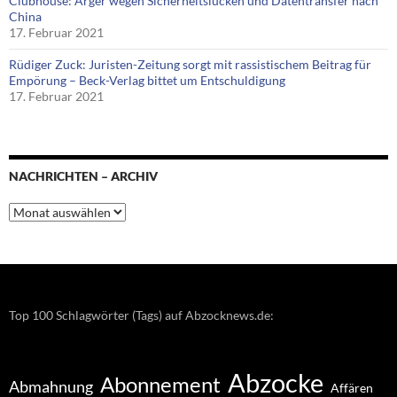
Clubhouse: Ärger wegen Sicherheitslücken und Datentransfer nach
China
17. Februar 2021
Rüdiger Zuck: Juristen-Zeitung sorgt mit rassistischem Beitrag für
Empörung – Beck-Verlag bittet um Entschuldigung
17. Februar 2021
NACHRICHTEN – ARCHIV
Nachrichten
–
Archiv
Top 100 Schlagwörter (Tags) auf Abzocknews.de:
Abzocke
Abonnement
Abmahnung
Affären