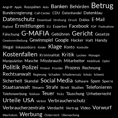
Betrug
Banken
Behörden
Ausspähen
Angriff
Apple
Auto
Datenklau
Bundesregierung
CDU
Datenhandel
Call-Center
Datenschutz
E-Mail
Dubios
Drohung
Download
Druck
Ermittlungen
Facebook
Experten
EU
Festnahme
England
FDP
G-MAFIA
Gericht
Gebühren
Gesetze
Fälschung
Gewinnspiel
Google
Handy
Hacker
Haft
Gewinnmitteilung
Klage
Konto
Illegal
Inkassobüro
Kinder
Kontrolle
Kostenfallen
Kritik
Kriminalität
Locken
Manager
Missbrauch
Mitarbeiter
Masche
Manipulation
Mobilfunk
Opfer
Politik
Polizei
Prozess
Rechnung
Protest
Provider
Rechtsanwalt
Schaden
Regierung
Schadenersatz
Schutz
Schweiz
Social Media
Sicherheit
Skandal
Spam
Software
Sperre
Staatsanwalt
Telefonieren
Strafe
Studien
Steuern
Streit
Teuer
Urheberrecht
Täuschung
Telefonwerbung
Telekom
Tricks
Urteile
USA
Verbraucherschutz
Verbot
Vorwurf
Verbraucherzentrale
Verdacht
Video
Vertrag
Werbung
Wachstum
Österreich
Überwachung