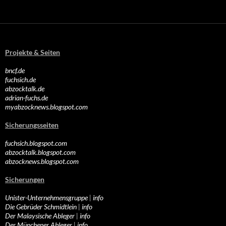
Projekte & Seiten
bncf.de
fuchsich.de
abzocktalk.de
adrian-fuchs.de
myabzocknews.blogspot.com
Sicherungsseiten
fuchsich.blogspot.com
abzocktalk.blogspot.com
abzocknews.blogspot.com
Sicherungen
Unister-Unternehmensgruppe
|
info
Die Gebrüder Schmidtlein
|
info
Der Malaysische Ableger
|
info
Der Münchener Ableger
|
info