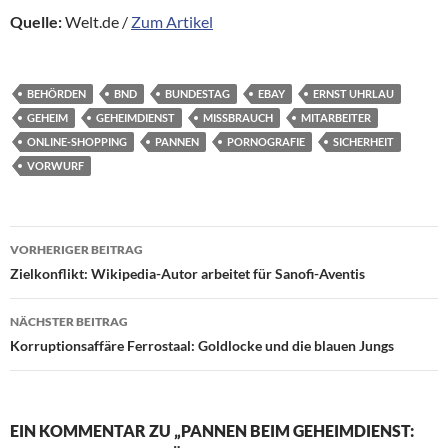
Quelle:
Welt.de /
Zum Artikel
BEHÖRDEN
BND
BUNDESTAG
EBAY
ERNST UHRLAU
GEHEIM
GEHEIMDIENST
MISSBRAUCH
MITARBEITER
ONLINE-SHOPPING
PANNEN
PORNOGRAFIE
SICHERHEIT
VORWURF
Beitragsnavigation
VORHERIGER BEITRAG
Zielkonflikt: Wikipedia-Autor arbeitet für Sanofi-Aventis
NÄCHSTER BEITRAG
Korruptionsaffäre Ferrostaal: Goldlocke und die blauen Jungs
EIN KOMMENTAR ZU „PANNEN BEIM GEHEIMDIENST: