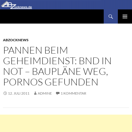
Zum
Inhalt
Suchen
Abzocknews.de
springen
PRIMÄR
MENÜ
ABZOCKNEWS
PANNEN BEIM
GEHEIMDIENST: BND IN
NOT – BAUPLÄNE WEG,
PORNOS GEFUNDEN
12. JULI 2011
ADMINE
1 KOMMENTAR