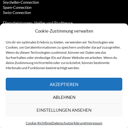
Seychellen-Connection
Spam-Connection
Swiss-Connection
Dienstleistungen, Helfer und Profiteure
Cookie-Zustimmung verwalten
Anonymisierungsdienste, VPN- und Web-Proxy…
Anwaltliche Vertretungen, Kanzleien und Juristen
Um dir ein optimales Erlebnis zu bieten, verwenden wir Technologien wie
Bezahlsysteme, Finanzdienstleister und…
Cookies, um Geräteinformationen zu speichern und/oder darauf zuzugreifen.
Bürodienstleister, Firmengründer- und/oder…
Wenn du diesen Technologien zustimmst, können wir Daten wie das
Datenhändler, Adressbroker und zielgerichtetes…
Surfverhalten oder eindeutige IDs auf dieser Website verarbeiten. Wenn du
Hosting, Routing, Provider, Domain-, Web- und…
deine Zustimmung nicht erteilst oder zurückziehst, können bestimmte
Inkasso, Forderungsmanagement und eintreibende…
Merkmale und Funktionen beeinträchtigt werden.
Spieleanbieter, Online- und Browsergames
Onlinecasinos, Glücksspiele, Poker, Roulette & Co.
Partnerprogramme, Vertriebskanäle- und…
AKZEPTIEREN
Telekommunikationsdienstleister, Internet…
Vereine, Verbände, Vereinigungen und Lobbyisten
Web-Rotlichtbezirk, Erotik- und XXX-Anbieter
ABLEHNEN
Sonstige Dienstleister, Profiteure und Kooperationen
EINSTELLUNGEN ANSEHEN
Cookie-Richtlinie
Datenschutzerklärung
Impressum
© 2007 - 2026 by Abzocknews.de