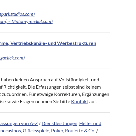
(sparkstudios.com)
com) – Matomymedia(.com)
me, Vertriebskanäle- und Werbestrukturen
gaclick.com)
 haben keinen Anspruch auf Vollständigkeit und
 Richtigkeit. Die Erfassungen selbst sind keinem
t zuzuordnen. Für etwaige Korrekturen, Ergänzungen
se sowie Fragen nehmen Sie bitte
Kontakt
auf.
fassungen von A-Z
/
Dienstleistungen, Helfer und
necasinos, Glücksspiele, Poker, Roulette & Co.
/