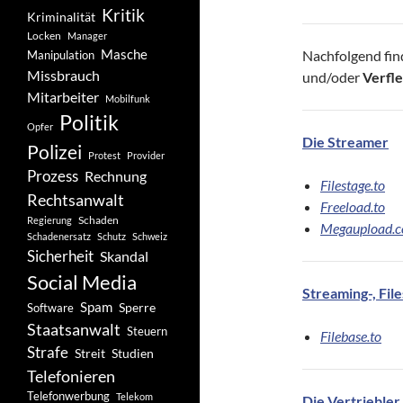
Kritik
Kriminalität
Locken
Manager
Masche
Nachfolgend fin
Manipulation
Missbrauch
und/oder
Verfl
Mitarbeiter
Mobilfunk
Politik
Opfer
Die Streamer
Polizei
Protest
Provider
Prozess
Rechnung
Filestage.to
Rechtsanwalt
Freeload.to
Schaden
Regierung
Megaupload.c
Schadenersatz
Schutz
Schweiz
Sicherheit
Skandal
Social Media
Streaming-, Fil
Spam
Software
Sperre
Staatsanwalt
Steuern
Filebase.to
Strafe
Studien
Streit
Telefonieren
Telefonwerbung
Telekom
Die Vertriebler