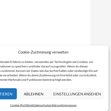
Cookie-Zustimmung verwalten
ptimales Erlebnis zu bieten, verwenden wir Technologien wie Cookies, um
ationen zu speichern und/oder darauf zuzugreifen. Wenn du diesen
 zustimmst, können wir Daten wie das Surfverhalten oder eindeutige IDs auf
te verarbeiten. Wenn du deine Zustimmung nicht erteilst oder zurückziehst,
immte Merkmale und Funktionen beeinträchtigt werden.
TIEREN
ABLEHNEN
EINSTELLUNGEN ANSEHEN
Cookie-Richtlinie
Datenschutzerklärung
Impressum