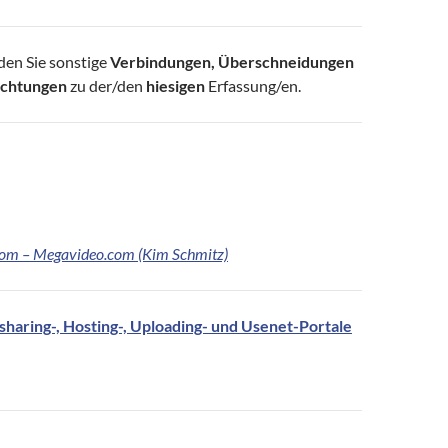
den Sie sonstige
Verbindungen,
Überschneidungen
echtungen
zu der/den
hiesigen
Erfassung/en.
om – Megavideo.com (Kim Schmitz)
esharing-, Hosting-, Uploading- und Usenet-Portale