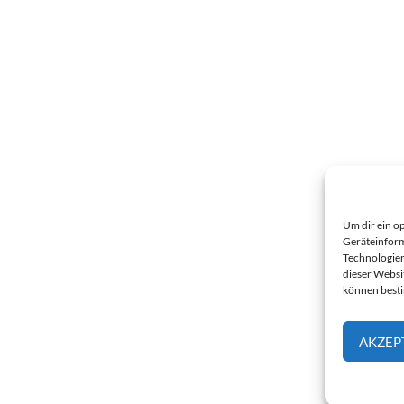
Um dir ein o
Geräteinform
Technologien
dieser Websi
können best
AKZEP