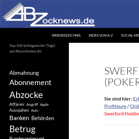
Zum
Inhalt
springen
Suchen
Abzocknews.de
WEBVERZEICHNIS
INDEX VON A-Z
SOCIAL-ME
Ihr unabhängiges
Top 100 Schlagwörter (Tags)
Informationsportal
auf Abzocknews.de:
SWERF
Abmahnung
(POKE
Abonnement
Abzocke
Sie sind hier:
Er
Affären
Angriff
Apple
Profiteure
/
Onli
Ausspähen
Auto
Swerford Holdin
Banken
Behörden
Betrug
Bundesregierung