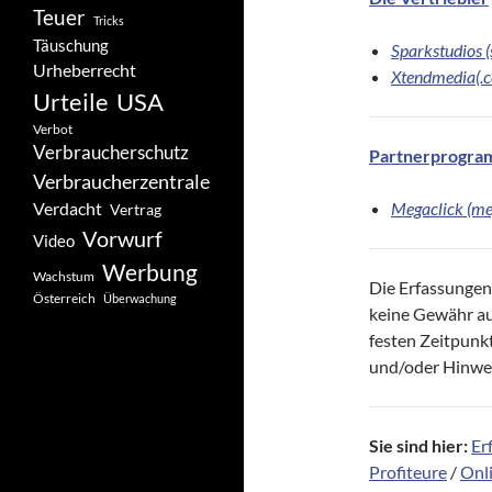
Teuer
Tricks
Täuschung
Sparkstudios 
Urheberrecht
Xtendmedia(.
Urteile
USA
Verbot
Verbraucherschutz
Partnerprogram
Verbraucherzentrale
Verdacht
Megaclick (me
Vertrag
Vorwurf
Video
Werbung
Wachstum
Die Erfassungen
Österreich
Überwachung
keine Gewähr auf
festen Zeitpunk
und/oder Hinwei
Sie sind hier:
Er
Profiteure
/
Onli