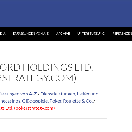
DIA
ERFASSUNGEN VON A-Z
ARCHIVE
UNTERSTÜTZUNG
REFERENZEN
ORD HOLDINGS LTD.
RSTRATEGY.COM)
fassungen von A-Z
/
Dienstleistungen, Helfer und
necasinos, Glücksspiele, Poker, Roulette & Co.
/
gs Ltd. (pokerstrategy.com)