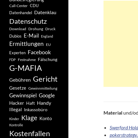
CDU
Call-Center
Datenklau
Datenhandel
Datenschutz
Drohung
Download
Druck
E-Mail
Dubios
England
Ermittlungen
EU
Facebook
Experten
Fälschung
Festnahme
FDP
G-MAFIA
Gericht
Gebühren
Gesetze
Gewinnmitteilung
Gewinnspiel
Google
Handy
Hacker
Haft
Illegal
Inkassobüro
Material
und/o
Klage
Konto
Kinder
Kontrolle
Swerford Hold
Kostenfallen
pokerstrategy