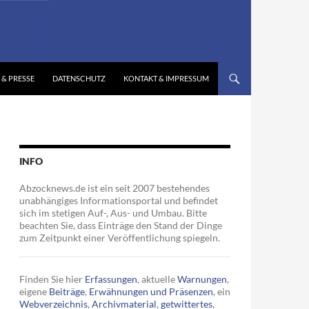
 & PRESSE
DATENSCHUTZ
KONTAKT & IMPRESSUM
INFO
Abzocknews.de ist ein seit 2007 bestehendes
unabhängiges Informationsportal und befindet
sich im stetigen Auf-, Aus- und Umbau. Bitte
beachten Sie, dass Einträge den Stand der Dinge
zum Zeitpunkt einer Veröffentlichung spiegeln.
Finden Sie hier
Erfassungen
, aktuelle
Warnungen
,
eigene
Beiträge
,
Erwähnungen und Präsenzen
, ein
Webverzeichnis
,
Archivmaterial
,
getwittertes
,