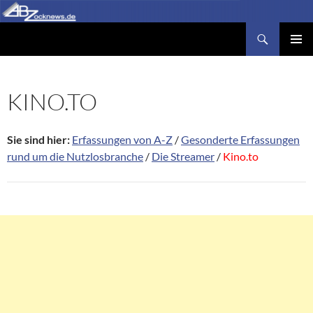
Zum
Inhalt
Suchen
Abzocknews.de
springen
PRIMÄR
MENÜ
KINO.TO
Sie sind hier:
Erfassungen von A-Z
/
Gesonderte Erfassungen
rund um die Nutzlosbranche
/
Die Streamer
/
Kino.to