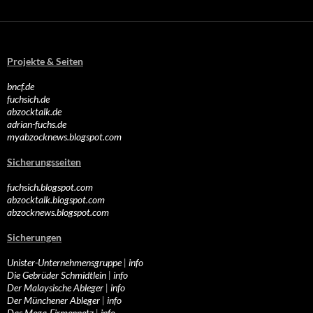
Projekte & Seiten
bncf.de
fuchsich.de
abzocktalk.de
adrian-fuchs.de
myabzocknews.blogspot.com
Sicherungsseiten
fuchsich.blogspot.com
abzocktalk.blogspot.com
abzocknews.blogspot.com
Sicherungen
Unister-Unternehmensgruppe
|
info
Die Gebrüder Schmidtlein
|
info
Der Malaysische Ableger
|
info
Der Münchener Ableger
|
info
Das Mega-Firmennetz
|
info