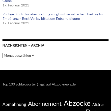
China
17. Februar 2021
Rüdiger Zuck: Juristen-Zeitung sorgt mit rassistischem Beitrag für
Empörung – Beck-Verlag bittet um Entschuldigung
17. Februar 2021
NACHRICHTEN – ARCHIV
Nachrichten
–
Archiv
Top 100 Schlagwörter (Tags) auf Abzocknews.de:
Abzocke
Abonnement
Abmahnung
Affären