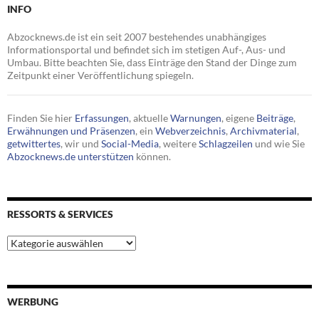
INFO
Abzocknews.de ist ein seit 2007 bestehendes unabhängiges
Informationsportal und befindet sich im stetigen Auf-, Aus- und
Umbau. Bitte beachten Sie, dass Einträge den Stand der Dinge zum
Zeitpunkt einer Veröffentlichung spiegeln.
Finden Sie hier
Erfassungen
, aktuelle
Warnungen
, eigene
Beiträge
,
Erwähnungen und Präsenzen
, ein
Webverzeichnis
,
Archivmaterial
,
getwittertes
, wir und
Social-Media
, weitere
Schlagzeilen
und wie Sie
Abzocknews.de unterstützen
können.
RESSORTS & SERVICES
Ressorts
&
Services
WERBUNG