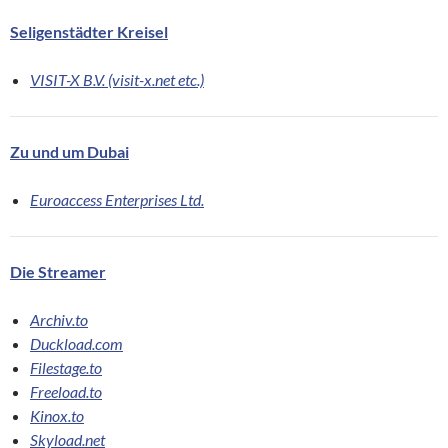
Seligenstädter Kreisel
VISIT-X B.V. (visit-x.net etc.)
Zu und um Dubai
Euroaccess Enterprises Ltd.
Die Streamer
Archiv.to
Duckload.com
Filestage.to
Freeload.to
Kinox.to
Skyload.net