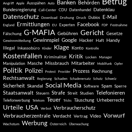
Betrug
Banken
Behörden
Ausspähen
Angriff
Apple
Auto
Datenklau
Bundesregierung
CDU
Datenhandel
Call-Center
Datenschutz
E-Mail
Dubios
Drohung
Download
Druck
Ermittlungen
Facebook
Experten
EU
Festnahme
England
FDP
G-MAFIA
Gericht
Gebühren
Gesetze
Fälschung
Gewinnspiel
Google
Handy
Hacker
Haft
Gewinnmitteilung
Klage
Konto
Illegal
Inkassobüro
Kinder
Kontrolle
Kostenfallen
Kritik
Kriminalität
Locken
Manager
Missbrauch
Mitarbeiter
Masche
Manipulation
Mobilfunk
Opfer
Politik
Polizei
Prozess
Rechnung
Protest
Provider
Rechtsanwalt
Schaden
Regierung
Schadenersatz
Schutz
Schweiz
Social Media
Sicherheit
Skandal
Spam
Software
Sperre
Staatsanwalt
Telefonieren
Strafe
Studien
Steuern
Streit
Teuer
Urheberrecht
Täuschung
Telefonwerbung
Telekom
Tricks
Urteile
USA
Verbraucherschutz
Verbot
Vorwurf
Verbraucherzentrale
Verdacht
Video
Vertrag
Werbung
Wachstum
Österreich
Überwachung