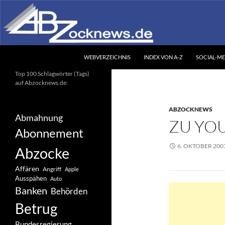
Zum
Inhalt
springen
Suchen
Abzocknews.de
WEBVERZEICHNIS
INDEX VON A-Z
SOCIAL-ME
Ihr unabhängiges
Top 100 Schlagwörter (Tags)
Informationsportal
auf Abzocknews.de:
ABZOCKNEWS
Abmahnung
ZU YOU
Abonnement
6. OKTOBER 200
Abzocke
Affären
Angriff
Apple
Ausspähen
Auto
Banken
Behörden
Betrug
Bundesregierung