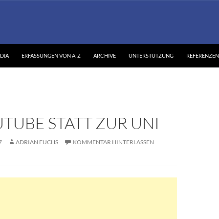
DIA
ERFASSUNGEN VON A-Z
ARCHIVE
UNTERSTÜTZUNG
REFERENZEN
TUBE STATT ZUR UNI
7
ADRIAN FUCHS
KOMMENTAR HINTERLASSEN