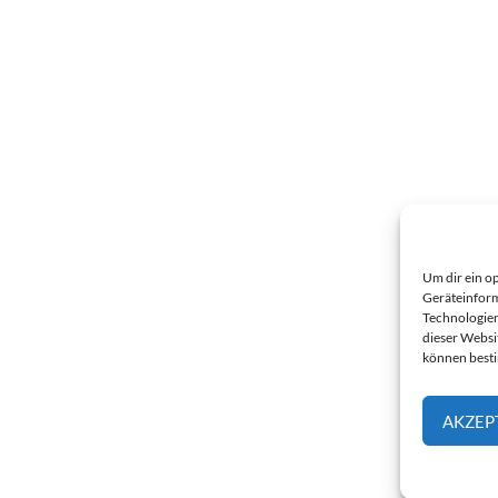
Um dir ein o
Geräteinform
Technologien
dieser Websi
können best
AKZEP