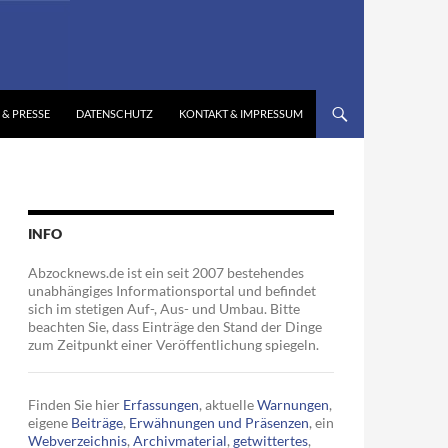
 & PRESSE
DATENSCHUTZ
KONTAKT & IMPRESSUM
INFO
Abzocknews.de ist ein seit 2007 bestehendes
unabhängiges Informationsportal und befindet
sich im stetigen Auf-, Aus- und Umbau. Bitte
beachten Sie, dass Einträge den Stand der Dinge
zum Zeitpunkt einer Veröffentlichung spiegeln.
Finden Sie hier
Erfassungen
, aktuelle
Warnungen
,
eigene
Beiträge
,
Erwähnungen und Präsenzen
, ein
Webverzeichnis
,
Archivmaterial
,
getwittertes
,