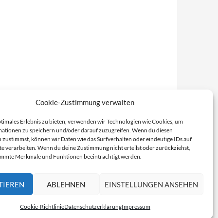
Cookie-Zustimmung verwalten
ptimales Erlebnis zu bieten, verwenden wir Technologien wie Cookies, um
ationen zu speichern und/oder darauf zuzugreifen. Wenn du diesen
 zustimmst, können wir Daten wie das Surfverhalten oder eindeutige IDs auf
te verarbeiten. Wenn du deine Zustimmung nicht erteilst oder zurückziehst,
immte Merkmale und Funktionen beeinträchtigt werden.
TIEREN
ABLEHNEN
EINSTELLUNGEN ANSEHEN
Cookie-Richtlinie
Datenschutzerklärung
Impressum