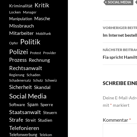
SOCIAL MEDIA
Kritik
Kriminalität
Locken
Manager
Masche
Manipulation
Beitragsn
Missbrauch
VORHERIGER BEIT
Mitarbeiter
Mobilfunk
Im Internet beste
Politik
Opfer
NÄCHSTER BEITRA
Polizei
Protest
Provider
Fia spricht Hamil
Prozess
Rechnung
Rechtsanwalt
Schaden
Regierung
Schadenersatz
Schutz
Schweiz
SCHREIBE EI
Sicherheit
Skandal
Social Media
Deine E-Mail-Adre
Spam
Software
Sperre
mit
*
markiert
Staatsanwalt
Steuern
Strafe
Kommentar
*
Studien
Streit
Telefonieren
Telefonwerbung
Telekom