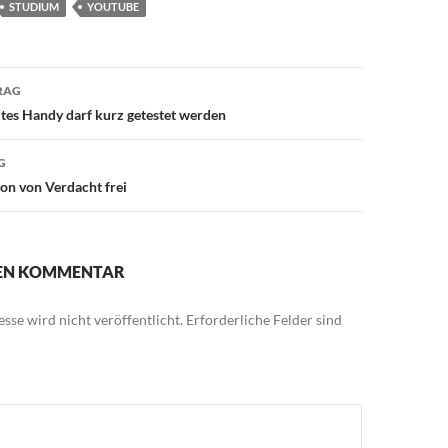
STUDIUM
YOUTUBE
avigation
RAG
lltes Handy darf kurz getestet werden
G
ton von Verdacht frei
NEN KOMMENTAR
sse wird nicht veröffentlicht.
Erforderliche Felder sind