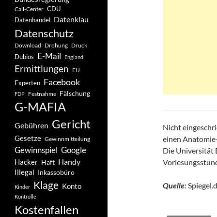
CDU
Call-Center
Datenklau
Datenhandel
Datenschutz
Drohung
Download
Druck
E-Mail
Dubios
England
Ermittlungen
EU
Facebook
Experten
Fälschung
Festnahme
FDP
G-MAFIA
Gericht
Gebühren
Nicht eingeschri
Gesetze
einen Anatomie-
Gewinnmitteilung
Gewinnspiel
Google
Die Universität 
Handy
Hacker
Vorlesungsstunde
Haft
Illegal
Inkassobüro
Klage
Quelle:
Spiegel.d
Konto
Kinder
Kontrolle
Kostenfallen