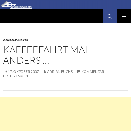
Zum
Inhalt
Suchen
Abzocknews.de
springen
PRIMÄR
MENÜ
ABZOCKNEWS
KAFFEEFAHRT MAL
ANDERS …
17. OKTOBER 2007
ADRIAN FUCHS
KOMMENTAR
HINTERLASSEN