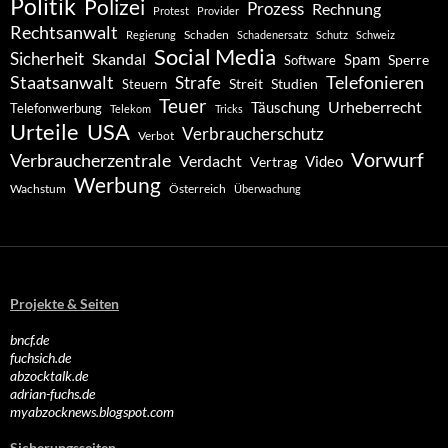
Politik
Polizei
Prozess
Rechnung
Protest
Provider
Rechtsanwalt
Schaden
Regierung
Schadenersatz
Schutz
Schweiz
Social Media
Sicherheit
Skandal
Spam
Software
Sperre
Staatsanwalt
Telefonieren
Strafe
Studien
Steuern
Streit
Teuer
Urheberrecht
Täuschung
Telefonwerbung
Telekom
Tricks
Urteile
USA
Verbraucherschutz
Verbot
Vorwurf
Verbraucherzentrale
Verdacht
Video
Vertrag
Werbung
Wachstum
Österreich
Überwachung
Projekte & Seiten
bncf.de
fuchsich.de
abzocktalk.de
adrian-fuchs.de
myabzocknews.blogspot.com
Sicherungsseiten