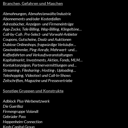
Branchen, Gefahren und Maschen
Abmahnungen, Abmahn/anwälte/industrie
Abonnements und/oder Kostenfallen
Adressbücher, Anzeigen- und Firmeneinträge
App-Zocke, Tele-Billing, Wap-Billing, Klingeltöne…
Call-by-Call-, Pre-Select- und Vorwahl-Anbieter
Coupons, Gutscheine, Dealz und Auktionen
Dubiose Onlineshops, fragwürdige Verkäufer…
Gewinnbimmler, Ping-Anrufe, Mehrwert- und…
Kaffeefahrten und Verkaufsveranstaltungen
Kapitalmarkt, Investments, Aktien, Fonds, MLM…
Kontaktanzeigen, Partnervermittlungen und…
Streaming-, Filesharing-, Hosting-, Uploading…
Teleshopping, Videotext und Call-In-Shows
Zeitschriften, Magazine und Pressevertriebe
Sonstige Gruppen und Konstrukte
Adblock Plus-Werbenetzwerk
Die Guerillaz
Firmengruppe Volandt
Gebrüder Pass
Heppenheim-Connection
Kash-Capital Group