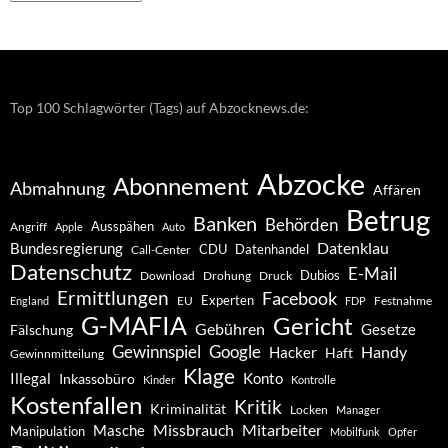
–
Archiv
Top 100 Schlagwörter (Tags) auf Abzocknews.de:
Abzocke
Abonnement
Abmahnung
Affären
Betrug
Banken
Behörden
Ausspähen
Angriff
Apple
Auto
Datenklau
Bundesregierung
CDU
Datenhandel
Call-Center
Datenschutz
E-Mail
Dubios
Drohung
Download
Druck
Ermittlungen
Facebook
Experten
EU
Festnahme
England
FDP
G-MAFIA
Gericht
Gebühren
Gesetze
Fälschung
Gewinnspiel
Google
Handy
Hacker
Haft
Gewinnmitteilung
Klage
Konto
Illegal
Inkassobüro
Kinder
Kontrolle
Kostenfallen
Kritik
Kriminalität
Locken
Manager
Missbrauch
Mitarbeiter
Masche
Manipulation
Mobilfunk
Opfer