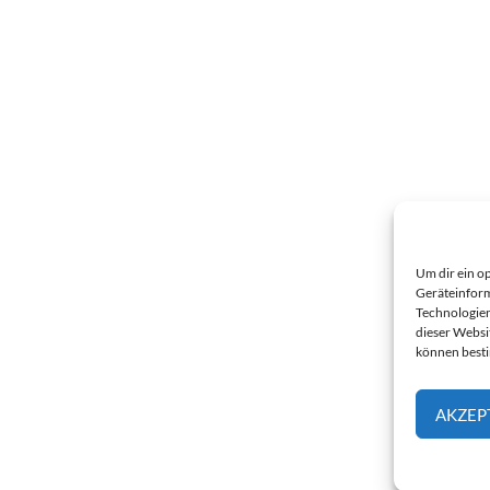
Um dir ein o
Geräteinform
Technologien
dieser Websi
können best
AKZEP