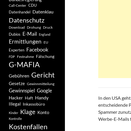
CDU
Call-Center
Datenklau
Datenhandel
Datenschutz
Drohung
Download
Druck
E-Mail
Dubios
England
Ermittlungen
EU
Facebook
Experten
Fälschung
Festnahme
FDP
G-MAFIA
Gericht
Gebühren
Gesetze
Gewinnmitteilung
Gewinnspiel
Google
Handy
Hacker
In den USA geht
Haft
Illegal
Inkassobüro
entscheidende P
Klage
Spammer zunutze
Konto
Kinder
Werbe-E-Mails f
Kontrolle
Kostenfallen