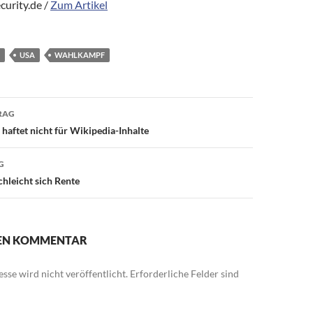
curity.de /
Zum Artikel
USA
WAHLKAMPF
avigation
RAG
 haftet nicht für Wikipedia-Inhalte
G
chleicht sich Rente
NEN KOMMENTAR
sse wird nicht veröffentlicht.
Erforderliche Felder sind