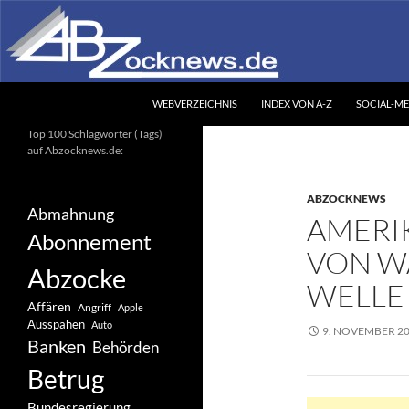
Zum
Inhalt
springen
Suchen
Abzocknews.de
WEBVERZEICHNIS
INDEX VON A-Z
SOCIAL-ME
Ihr unabhängiges
Top 100 Schlagwörter (Tags)
Informationsportal
auf Abzocknews.de:
ABZOCKNEWS
Abmahnung
AMERI
Abonnement
VON W
Abzocke
WELLE
Affären
Angriff
Apple
Ausspähen
Auto
9. NOVEMBER 2
Banken
Behörden
Betrug
Bundesregierung