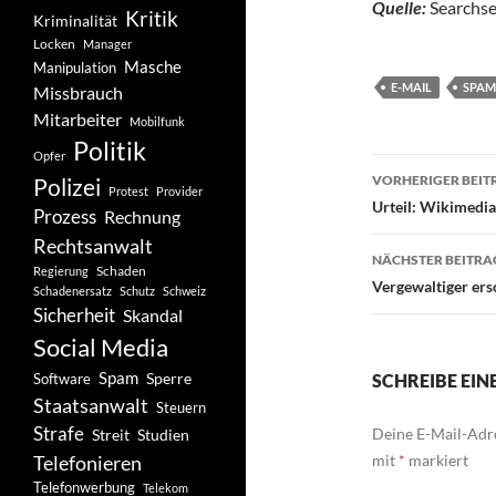
Quelle:
Searchse
Kritik
Kriminalität
Locken
Manager
Masche
Manipulation
E-MAIL
SPAM
Missbrauch
Mitarbeiter
Mobilfunk
Politik
Opfer
Beitragsn
VORHERIGER BEIT
Polizei
Protest
Provider
Urteil: Wikimedia
Prozess
Rechnung
Rechtsanwalt
NÄCHSTER BEITRA
Schaden
Regierung
Vergewaltiger ers
Schadenersatz
Schutz
Schweiz
Sicherheit
Skandal
Social Media
Spam
Software
Sperre
SCHREIBE EI
Staatsanwalt
Steuern
Strafe
Deine E-Mail-Adre
Studien
Streit
Telefonieren
mit
*
markiert
Telefonwerbung
Telekom