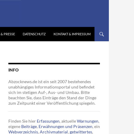
 & PRESSE
DATENSCHUTZ
KONTAKT & IMPRESSUM
INFO
Abzocknews.de ist ein seit 2007 bestehendes
unabhängiges Informationsportal und befindet
sich im stetigen Auf-, Aus- und Umbau. Bitte
beachten Sie, dass Einträge den Stand der Dinge
zum Zeitpunkt einer Veröffentlichung spiegeln.
Finden Sie hier
Erfassungen
, aktuelle
Warnungen
,
eigene
Beiträge
,
Erwähnungen und Präsenzen
, ein
Webverzeichnis
,
Archivmaterial
,
getwittertes
,