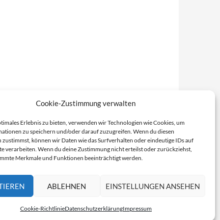
Cookie-Zustimmung verwalten
ptimales Erlebnis zu bieten, verwenden wir Technologien wie Cookies, um
ationen zu speichern und/oder darauf zuzugreifen. Wenn du diesen
 zustimmst, können wir Daten wie das Surfverhalten oder eindeutige IDs auf
te verarbeiten. Wenn du deine Zustimmung nicht erteilst oder zurückziehst,
immte Merkmale und Funktionen beeinträchtigt werden.
TIEREN
ABLEHNEN
EINSTELLUNGEN ANSEHEN
Cookie-Richtlinie
Datenschutzerklärung
Impressum