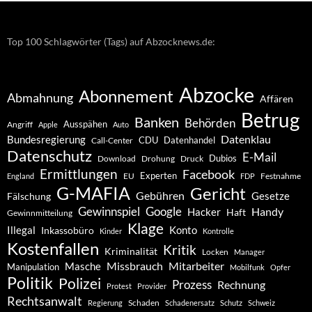
Top 100 Schlagwörter (Tags) auf Abzocknews.de:
Abzocke
Abonnement
Abmahnung
Affären
Betrug
Banken
Behörden
Ausspähen
Angriff
Apple
Auto
Datenklau
Bundesregierung
CDU
Datenhandel
Call-Center
Datenschutz
E-Mail
Dubios
Drohung
Download
Druck
Ermittlungen
Facebook
Experten
EU
Festnahme
England
FDP
G-MAFIA
Gericht
Gebühren
Gesetze
Fälschung
Gewinnspiel
Google
Handy
Hacker
Haft
Gewinnmitteilung
Klage
Konto
Illegal
Inkassobüro
Kinder
Kontrolle
Kostenfallen
Kritik
Kriminalität
Locken
Manager
Missbrauch
Mitarbeiter
Masche
Manipulation
Mobilfunk
Opfer
Politik
Polizei
Prozess
Rechnung
Protest
Provider
Rechtsanwalt
Schaden
Regierung
Schadenersatz
Schutz
Schweiz