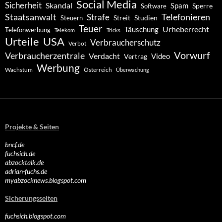
Social Media
Sicherheit
Skandal
Spam
Software
Sperre
Staatsanwalt
Telefonieren
Strafe
Studien
Steuern
Streit
Teuer
Urheberrecht
Täuschung
Telefonwerbung
Telekom
Tricks
Urteile
USA
Verbraucherschutz
Verbot
Vorwurf
Verbraucherzentrale
Verdacht
Video
Vertrag
Werbung
Wachstum
Österreich
Überwachung
Projekte & Seiten
bncf.de
fuchsich.de
abzocktalk.de
adrian-fuchs.de
myabzocknews.blogspot.com
Sicherungsseiten
fuchsich.blogspot.com