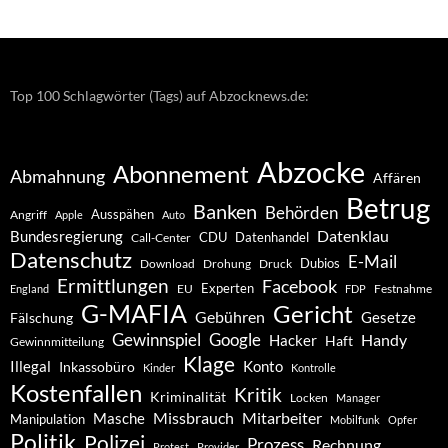
Archiv
Top 100 Schlagwörter (Tags) auf Abzocknews.de:
Abzocke
Abonnement
Abmahnung
Affären
Betrug
Banken
Behörden
Ausspähen
Angriff
Apple
Auto
Datenklau
Bundesregierung
CDU
Datenhandel
Call-Center
Datenschutz
E-Mail
Dubios
Drohung
Download
Druck
Ermittlungen
Facebook
Experten
EU
Festnahme
England
FDP
G-MAFIA
Gericht
Gebühren
Gesetze
Fälschung
Gewinnspiel
Google
Handy
Hacker
Haft
Gewinnmitteilung
Klage
Konto
Illegal
Inkassobüro
Kinder
Kontrolle
Kostenfallen
Kritik
Kriminalität
Locken
Manager
Missbrauch
Mitarbeiter
Masche
Manipulation
Mobilfunk
Opfer
Politik
Polizei
Prozess
Rechnung
Protest
Provider