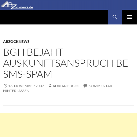
Zum
Inhalt
Suchen
Abzocknews.de
springen
PRIMÄR
MENÜ
ABZOCKNEWS
BGH BEJAHT
AUSKUNFTSANSPRUCH BEI
SMS-SPAM
16. NOVEMBER 2007
ADRIAN FUCHS
KOMMENTAR
HINTERLASSEN