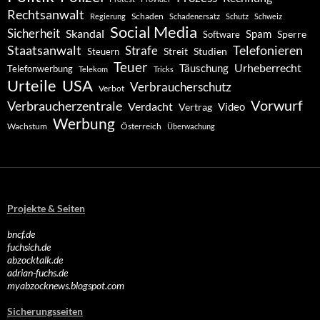
Rechtsanwalt
Schaden
Regierung
Schadenersatz
Schutz
Schweiz
Social Media
Sicherheit
Skandal
Spam
Software
Sperre
Staatsanwalt
Telefonieren
Strafe
Studien
Steuern
Streit
Teuer
Urheberrecht
Täuschung
Telefonwerbung
Telekom
Tricks
Urteile
USA
Verbraucherschutz
Verbot
Vorwurf
Verbraucherzentrale
Verdacht
Video
Vertrag
Werbung
Wachstum
Österreich
Überwachung
Projekte & Seiten
bncf.de
fuchsich.de
abzocktalk.de
adrian-fuchs.de
myabzocknews.blogspot.com
Sicherungsseiten