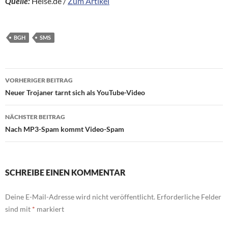
Quelle:
Heise.de /
Zum Artikel
BGH
SMS
Beitragsnavigation
VORHERIGER BEITRAG
Neuer Trojaner tarnt sich als YouTube-Video
NÄCHSTER BEITRAG
Nach MP3-Spam kommt Video-Spam
SCHREIBE EINEN KOMMENTAR
Deine E-Mail-Adresse wird nicht veröffentlicht.
Erforderliche Felder
sind mit
*
markiert