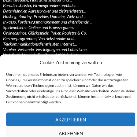
Bürodienstleister, Firmengründer- und/oder…
Datenhändler, Adressbroker und zielgerichtetes…
Hosting, Routing, Provider, Domain-, Web- und…
Inkasso, Forderungsmanagement und eintreibende…
Spieleanbieter, Online- und Browsergames
Onlinecasinos, Glücksspiele, Poker, Roulette & Co.
Partnerprogramme, Vertriebskanäle- und…
Telekommunikationsdienstleister, Internet…
Vereine, Verbände, Vereinigungen und Lobbyisten
Web-Rotlichtbezirk, Erotik- und XXX-Anbieter
Sonstige Dienstleister, Profiteure und Kooperationen
Cookie-Zustimmung verwalten
Um dir ein optimales Erlebnis zu bieten, verwenden wir Technologien wie
Cookies, um Geräteinformationen zu speichern und/oder darauf zuzugreifen.
Wenn du diesen Technologien zustimmst, können wir Daten wie das
© 2007 - 2026 by Abzocknews.de
Surfverhalten oder eindeutige IDs auf dieser Website verarbeiten. Wenn du deine
Zustimmung nicht erteilst oder zurückziehst, können bestimmte Merkmale und
Funktionen beeinträchtigt werden.
AKZEPTIEREN
ABLEHNEN