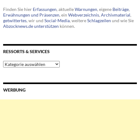
Finden Sie hier
Erfassungen
, aktuelle
Warnungen
, eigene
Beiträge
,
Erwähnungen und Präsenzen
, ein
Webverzeichnis
,
Archivmaterial
,
getwittertes
, wir und
Social-Media
, weitere
Schlagzeilen
und wie Sie
Abzocknews.de unterstützen
können.
RESSORTS & SERVICES
Ressorts
&
Services
WERBUNG