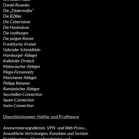
Daniel Rosenke
Die „Dialermafia“
Die B2Bler
Die Cybertainer
Die Hasimäuse
Die Isselburger
Die jungen Römer
Frankfurter Kreisel
Gebrüder Schmidtlein
Hamburger Ableger
Kalletaler-Dreieck
Malaysischer-Ableger
Mega-Firmennetz
Münchener Ableger
Philipp Reisener
Rumänischer Ableger
Seychellen-Connection
Spam-Connection
Swiss-Connection
Dienstleistungen, Helfer und Profiteure
Anonymisierungsdienste, VPN- und Web-Proxy…
Anwaltliche Vertretungen, Kanzleien und Juristen
Bezahlsysteme, Finanzdienstleister und…