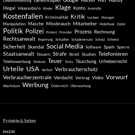
Hacker
Haft
Gewinnmitteilung
Klage
Konto
Illegal
Inkassobüro
Kinder
Kontrolle
Kostenfallen
Kritik
Kriminalität
Locken
Manager
Missbrauch
Mitarbeiter
Masche
Manipulation
Mobilfunk
Opfer
Politik
Polizei
Prozess
Rechnung
Protest
Provider
Rechtsanwalt
Schaden
Regierung
Schadenersatz
Schutz
Schweiz
Social Media
Sicherheit
Skandal
Spam
Software
Sperre
Staatsanwalt
Telefonieren
Strafe
Studien
Steuern
Streit
Teuer
Urheberrecht
Täuschung
Telefonwerbung
Telekom
Tricks
Urteile
USA
Verbraucherschutz
Verbot
Vorwurf
Verbraucherzentrale
Verdacht
Video
Vertrag
Werbung
Wachstum
Österreich
Überwachung
Projekte & Seiten
bncf.de