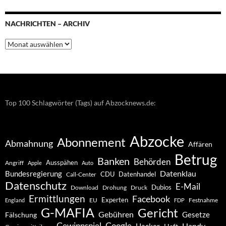
NACHRICHTEN – ARCHIV
Nachrichten
–
Archiv
Top 100 Schlagwörter (Tags) auf Abzocknews.de:
Abzocke
Abonnement
Abmahnung
Affären
Betrug
Banken
Behörden
Ausspähen
Angriff
Apple
Auto
Datenklau
Bundesregierung
CDU
Datenhandel
Call-Center
Datenschutz
E-Mail
Dubios
Drohung
Download
Druck
Ermittlungen
Facebook
Experten
EU
Festnahme
England
FDP
G-MAFIA
Gericht
Gebühren
Gesetze
Fälschung
Gewinnspiel
Google
Handy