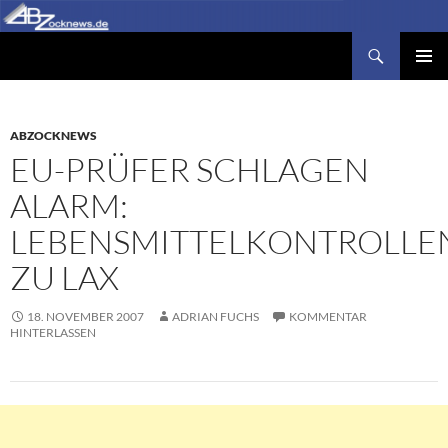
Zum
Inhalt
Suchen
Abzocknews.de
springen
PRIMÄR
MENÜ
ABZOCKNEWS
EU-PRÜFER SCHLAGEN
ALARM:
LEBENSMITTELKONTROLLE
ZU LAX
18. NOVEMBER 2007
ADRIAN FUCHS
KOMMENTAR
HINTERLASSEN