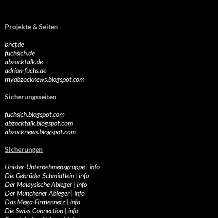
Projekte & Seiten
bncf.de
fuchsich.de
abzocktalk.de
adrian-fuchs.de
myabzocknews.blogspot.com
Sicherungsseiten
fuchsich.blogspot.com
abzocktalk.blogspot.com
abzocknews.blogspot.com
Sicherungen
Unister-Unternehmensgruppe
|
info
Die Gebrüder Schmidtlein
|
info
Der Malaysische Ableger
|
info
Der Münchener Ableger
|
info
Das Mega-Firmennetz
|
info
Die Swiss-Connection
|
info