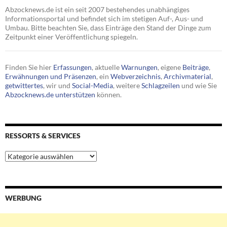
Abzocknews.de ist ein seit 2007 bestehendes unabhängiges
Informationsportal und befindet sich im stetigen Auf-, Aus- und
Umbau. Bitte beachten Sie, dass Einträge den Stand der Dinge zum
Zeitpunkt einer Veröffentlichung spiegeln.
Finden Sie hier
Erfassungen
, aktuelle
Warnungen
, eigene
Beiträge
,
Erwähnungen und Präsenzen
, ein
Webverzeichnis
,
Archivmaterial
,
getwittertes
, wir und
Social-Media
, weitere
Schlagzeilen
und wie Sie
Abzocknews.de unterstützen
können.
RESSORTS & SERVICES
Ressorts
&
Services
WERBUNG