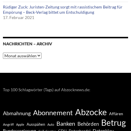
Rüdiger Zuck: Juristen-Zeitung sorgt mit rassistischem Beitrag für
Empörung – Beck-Verlag bittet um Entschuldigung
17. Februar 2021
NACHRICHTEN – ARCHIV
Nachrichten
–
Archiv
Top 100 Schlagwörter (Tags) auf Abzocknews.de:
Abzocke
Abonnement
Abmahnung
Affären
Betrug
Banken
Behörden
Ausspähen
Angriff
Apple
Auto
Datenklau
Bundesregierung