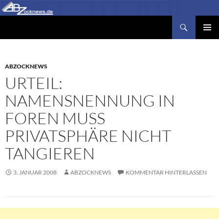
Zum
Inhalt
Suchen
Abzocknews.de
springen
PRIMÄR
MENÜ
ABZOCKNEWS
URTEIL:
NAMENSNENNUNG IN
FOREN MUSS
PRIVATSPHÄRE NICHT
TANGIEREN
3. JANUAR 2008
ABZOCKNEWS
KOMMENTAR HINTERLASSEN