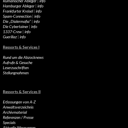
Rumänischer Ableger
|
info
Hamburger Ableger
|
info
Frankfurter Kreisel
|
info
Spam-Connection
|
info
Die „Dialermafia“
|
info
Die Cybertainer
|
info
1337-Crew
|
info
Guerillaz
|
info
Ressorts & Services I
Rund um die Abzocknews
Aufrufe & Gesuche
Leserzuschriften
Stellungnahmen
Ressorts & Services II
Erfassungen von A-Z
Anwaltsverzeichnis
Archivmaterial
Referenzen / Presse
Specials
Aktuelle Warnungen