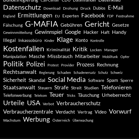
CDU
Datenhandel
Call-Center
Datenschutz
E-Mail
Dubios
Drohung
Download
Druck
Ermittlungen
Facebook
Experten
EU
Festnahme
England
FDP
G-MAFIA
Gericht
Gebühren
Gesetze
Fälschung
Gewinnspiel
Google
Handy
Hacker
Haft
Gewinnmitteilung
Klage
Konto
Illegal
Inkassobüro
Kinder
Kontrolle
Kostenfallen
Kritik
Kriminalität
Locken
Manager
Missbrauch
Mitarbeiter
Masche
Manipulation
Mobilfunk
Opfer
Politik
Polizei
Prozess
Rechnung
Protest
Provider
Rechtsanwalt
Schaden
Regierung
Schadenersatz
Schutz
Schweiz
Social Media
Sicherheit
Skandal
Spam
Software
Sperre
Staatsanwalt
Telefonieren
Strafe
Studien
Steuern
Streit
Teuer
Urheberrecht
Täuschung
Telefonwerbung
Telekom
Tricks
Urteile
USA
Verbraucherschutz
Verbot
Vorwurf
Verbraucherzentrale
Verdacht
Video
Vertrag
Werbung
Wachstum
Österreich
Überwachung