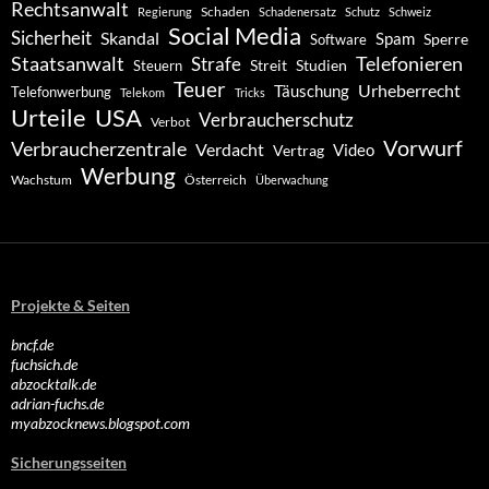
Rechtsanwalt
Schaden
Regierung
Schadenersatz
Schutz
Schweiz
Social Media
Sicherheit
Skandal
Spam
Software
Sperre
Staatsanwalt
Telefonieren
Strafe
Studien
Steuern
Streit
Teuer
Urheberrecht
Täuschung
Telefonwerbung
Telekom
Tricks
Urteile
USA
Verbraucherschutz
Verbot
Vorwurf
Verbraucherzentrale
Verdacht
Video
Vertrag
Werbung
Wachstum
Österreich
Überwachung
Projekte & Seiten
bncf.de
fuchsich.de
abzocktalk.de
adrian-fuchs.de
myabzocknews.blogspot.com
Sicherungsseiten