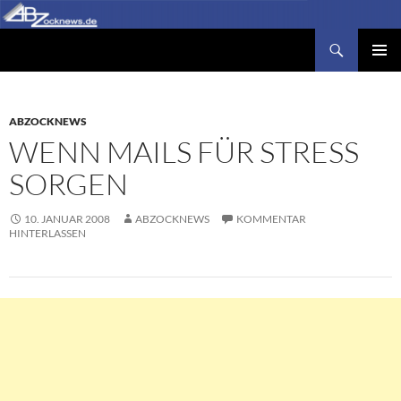
Zum
Inhalt
Suchen
Abzocknews.de
springen
PRIMÄR
MENÜ
ABZOCKNEWS
WENN MAILS FÜR STRESS
SORGEN
10. JANUAR 2008
ABZOCKNEWS
KOMMENTAR
HINTERLASSEN