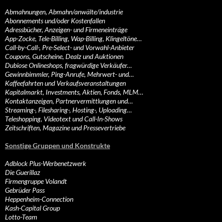
Abmahnungen, Abmahn/anwälte/industrie
Abonnements und/oder Kostenfallen
Adressbücher, Anzeigen- und Firmeneinträge
App-Zocke, Tele-Billing, Wap-Billing, Klingeltöne…
Call-by-Call-, Pre-Select- und Vorwahl-Anbieter
Coupons, Gutscheine, Dealz und Auktionen
Dubiose Onlineshops, fragwürdige Verkäufer…
Gewinnbimmler, Ping-Anrufe, Mehrwert- und…
Kaffeefahrten und Verkaufsveranstaltungen
Kapitalmarkt, Investments, Aktien, Fonds, MLM…
Kontaktanzeigen, Partnervermittlungen und…
Streaming-, Filesharing-, Hosting-, Uploading…
Teleshopping, Videotext und Call-In-Shows
Zeitschriften, Magazine und Pressevertriebe
Sonstige Gruppen und Konstrukte
Adblock Plus-Werbenetzwerk
Die Guerillaz
Firmengruppe Volandt
Gebrüder Pass
Heppenheim-Connection
Kash-Capital Group
Lotto-Team