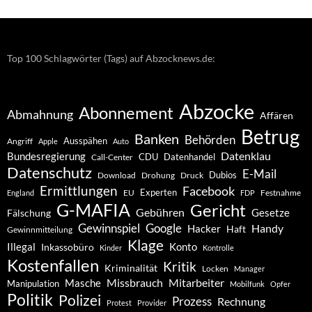
Archiv
Top 100 Schlagwörter (Tags) auf Abzocknews.de:
Abzocke
Abonnement
Abmahnung
Affären
Betrug
Banken
Behörden
Ausspähen
Angriff
Apple
Auto
Datenklau
Bundesregierung
CDU
Datenhandel
Call-Center
Datenschutz
E-Mail
Dubios
Drohung
Download
Druck
Ermittlungen
Facebook
Experten
EU
Festnahme
England
FDP
G-MAFIA
Gericht
Gebühren
Gesetze
Fälschung
Gewinnspiel
Google
Handy
Hacker
Haft
Gewinnmitteilung
Klage
Konto
Illegal
Inkassobüro
Kinder
Kontrolle
Kostenfallen
Kritik
Kriminalität
Locken
Manager
Missbrauch
Mitarbeiter
Masche
Manipulation
Mobilfunk
Opfer
Politik
Polizei
Prozess
Rechnung
Protest
Provider