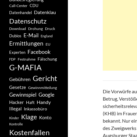
CDU
Call-Center
Datenklau
Datenhandel
Datenschutz
Drohung
Download
Druck
E-Mail
Dubios
England
Ermittlungen
EU
Facebook
Experten
Fälschung
Festnahme
FDP
G-MAFIA
Gericht
Gebühren
Gesetze
Gewinnmitteilung
Die Vorwürfe au
Gewinnspiel
Google
Betrug, Verstöß
Handy
Hacker
Haft
sicherheitsrelev
Illegal
Inkassobüro
(KHB) im Frauenw
Klage
Konto
Kinder
bekannt. Nur ein
Kontrolle
des Zweigwerks 
Kostenfallen
Augsburger Staa