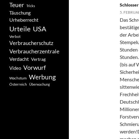
Teuer
Schlosser
Tricks
Täuschung
5. FEBRUA
Urheberrecht
Das Schr
bestätige
Urteile
USA
der Arbei
Verbot
Stempelu
Verbraucherschutz
Stunden d
Verbraucherzentrale
Stunden.
Verdacht
Vertrag
(bis auf
Vorwurf
Video
Sicherhe
Werbung
Wachstum
Mensche
Österreich
Überwachung
sittenwi
Frechhei
Deutschl
Millione
Forstver
Schmierun
werden!D
machen s