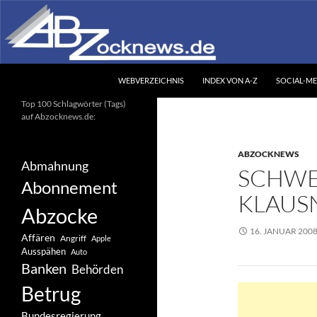
Zum
Inhalt
springen
Suchen
Abzocknews.de
WEBVERZEICHNIS
INDEX VON A-Z
SOCIAL-ME
Ihr unabhängiges
Top 100 Schlagwörter (Tags)
Informationsportal
auf Abzocknews.de:
ABZOCKNEWS
Abmahnung
SCHWE
Abonnement
KLAUS
Abzocke
16. JANUAR 200
Affären
Angriff
Apple
Ausspähen
Auto
Banken
Behörden
Betrug
Bundesregierung