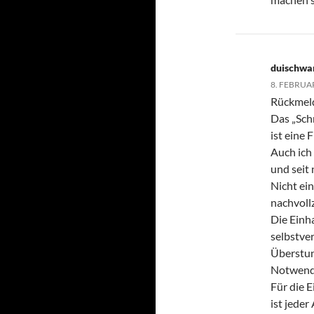
duischwa
8. FEBRUA
Rückmeld
Das „Sch
ist eine 
Auch ich 
und seit 
Nicht ei
nachvoll
Die Einh
selbstve
Überstun
Notwendi
Für die 
ist jede