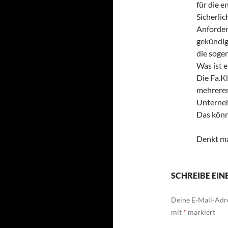
für die 
Sicherli
Anforder
gekündig
die soge
Was ist e
Die Fa.Kl
mehreren
Unterne
Das könn
Denkt ma
SCHREIBE EI
Deine E-Mail-Adre
mit
*
markiert