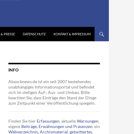
 & PRESSE
DATENSCHUTZ
KONTAKT & IMPRESSUM
INFO
Abzocknews.de ist ein seit 2007 bestehendes
unabhängiges Informationsportal und befindet
sich im stetigen Auf-, Aus- und Umbau. Bitte
beachten Sie, dass Einträge den Stand der Dinge
zum Zeitpunkt einer Veröffentlichung spiegeln.
Finden Sie hier
Erfassungen
, aktuelle
Warnungen
,
eigene
Beiträge
,
Erwähnungen und Präsenzen
, ein
Webverzeichnis
,
Archivmaterial
,
getwittertes
,