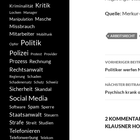
Kritik
Kriminalität
Locken
Manager
Quelle:
Merkur-
Masche
Manipulation
Missbrauch
Mitarbeiter
Mobilfunk
ARBEITSRECHT
Politik
Opfer
Polizei
Protest
Provider
Beitragsn
Prozess
Rechnung
VORHERIGER BEIT
Rechtsanwalt
Politiker werfen
Schaden
Regierung
Schadenersatz
Schutz
Schweiz
NÄCHSTER BEITRA
Sicherheit
Skandal
Psychisch krank o
Social Media
Spam
Software
Sperre
Staatsanwalt
Steuern
2 KOMMENTAR
Strafe
Studien
Streit
KLAUSNER HO
Telefonieren
Telefonwerbung
Telekom