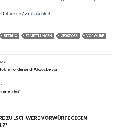
Online.de /
Zum Artikel
BETRUG
ERMITTLUNGEN
VERSTOSS
VORWURF
avigation
RAG
 Nokia Fördergeld-Abzocke vor
G
der nicht?
E ZU „SCHWERE VORWÜRFE GEGEN
LZ“