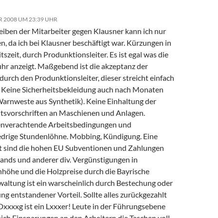
R 2008 UM 23:39 UHR
eiben der Mitarbeiter gegen Klausner kann ich nur
n, da ich bei Klausner beschäftigt war. Kürzungen in
tszeit, durch Produnktionsleiter. Es ist egal was die
hr anzeigt. Maßgebend ist die akzeptanz der
urch den Produnktionsleiter, dieser streicht einfach
 Keine Sicherheitsbekleidung auch nach Monaten
 Warnweste aus Synthetik). Keine Einhaltung der
itsvorschriften an Maschienen und Anlagen.
nverachtende Arbeitsbedingungen und
edrige Stundenlöhne. Mobbing, Kündigung. Eine
t sind die hohen EU Subventionen und Zahlungen
ands und anderer div. Vergünstigungen in
nhöhe und die Holzpreise durch die Bayrische
waltung ist ein warscheinlich durch Bestechung oder
g entstandener Vorteil. Sollte alles zurückgezahlt
xxxxg ist ein Lxxxer! Leute in der Führungsebene
ich Einsparungen an den Arbeitern die Taschen voll.