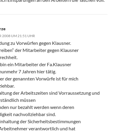
rze
R 2008 UM 21:51 UHR
ung zu Vorwürfen gegen Klausner.
reiben“ der Mitarbeiter gegen Klausner
Frechheit.
bin ein Mitarbeiter der Fa.Klausner
nunmehr 7 Jahren hier tätig.
ner der genannten Vorwürfe ist für mich
ziehbar.
altung der Arbeitszeiten sind Vorraussetzung und
rständlich müssen
den nur bezahlt werden wenn deren
gkeit nachvollziehbar sind.
Einhaltung der Sicherheitsbestimmungen
r Arbeitnehmer verantwortlich und hat