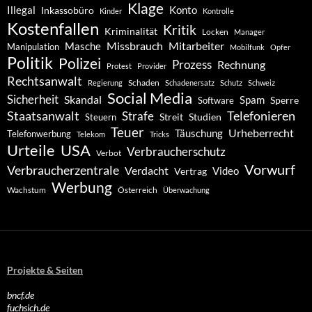
Klage
Konto
Illegal
Inkassobüro
Kinder
Kontrolle
Kostenfallen
Kritik
Kriminalität
Locken
Manager
Missbrauch
Mitarbeiter
Masche
Manipulation
Mobilfunk
Opfer
Politik
Polizei
Prozess
Rechnung
Protest
Provider
Rechtsanwalt
Schaden
Regierung
Schadenersatz
Schutz
Schweiz
Social Media
Sicherheit
Skandal
Spam
Software
Sperre
Staatsanwalt
Telefonieren
Strafe
Studien
Steuern
Streit
Teuer
Urheberrecht
Täuschung
Telefonwerbung
Telekom
Tricks
Urteile
USA
Verbraucherschutz
Verbot
Vorwurf
Verbraucherzentrale
Verdacht
Video
Vertrag
Werbung
Wachstum
Österreich
Überwachung
Projekte & Seiten
bncf.de
fuchsich.de