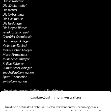
Daniel Rosenke
Die „Dialermafia“
Die B2Bler
Die Cybertainer
Die Hasimäuse
Die Isselburger
Die jungen Römer
Frankfurter Kreisel
Gebrüder Schmidtlein
Hamburger Ableger
Kalletaler-Dreieck
Malaysischer-Ableger
Mega-Firmennetz
Münchener Ableger
Philipp Reisener
Rumänischer Ableger
Seychellen-Connection
Spam-Connection
Swiss-Connection
Dienstleistungen, Helfer und Profiteure
Cookie-Zustimmung verwalten
Anonymisierungsdienste, VPN- und Web-Proxy…
Anwaltliche Vertretungen, Kanzleien und Juristen
Um dir ein optimales Erlebnis zu bieten, verwenden wir Technologien wie
Bezahlsysteme, Finanzdienstleister und…