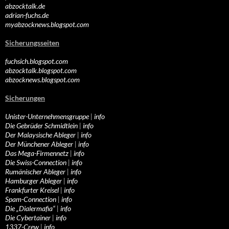
abzocktalk.de
adrian-fuchs.de
myabzocknews.blogspot.com
Sicherungsseiten
fuchsich.blogspot.com
abzocktalk.blogspot.com
abzocknews.blogspot.com
Sicherungen
Unister-Unternehmensgruppe
|
info
Die Gebrüder Schmidtlein
|
info
Der Malaysische Ableger
|
info
Der Münchener Ableger
|
info
Das Mega-Firmennetz
|
info
Die Swiss-Connection
|
info
Rumänischer Ableger
|
info
Hamburger Ableger
|
info
Frankfurter Kreisel
|
info
Spam-Connection
|
info
Die „Dialermafia“
|
info
Die Cybertainer
|
info
1337-Crew
|
info