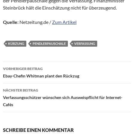
der Pendlerpauschale gegen die Verfassung. Finanzminister
Steinbrück hält die Einschätzung nicht für überzeugend.
Quelle:
Netzeitung.de /
Zum Artikel
KÜRZUNG
PENDLERPAUSCHALE
VERFASSUNG
Beitragsnavigation
VORHERIGER BEITRAG
Ebay-Chefin Whitman plant den Rückzug
NÄCHSTER BEITRAG
Verfassungsschützer wünschen sich Ausweispflicht für Internet-
Cafés
SCHREIBE EINEN KOMMENTAR