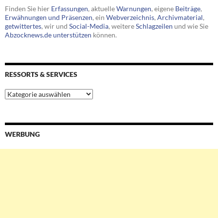
Finden Sie hier
Erfassungen
, aktuelle
Warnungen
, eigene
Beiträge
,
Erwähnungen und Präsenzen
, ein
Webverzeichnis
,
Archivmaterial
,
getwittertes
, wir und
Social-Media
, weitere
Schlagzeilen
und wie Sie
Abzocknews.de unterstützen
können.
RESSORTS & SERVICES
Ressorts
&
Services
WERBUNG