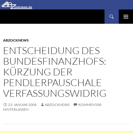
Zum
Inhalt
Suchen
Abzocknews.de
springen
PRIMÄR
MENÜ
ABZOCKNEWS
ENTSCHEIDUNG DES
BUNDESFINANZHOFS:
KÜRZUNG DER
PENDLERPAUSCHALE
VERFASSUNGSWIDRIG
23. JANUAR 2008
ABZOCKNEWS
KOMMENTAR
HINTERLASSEN