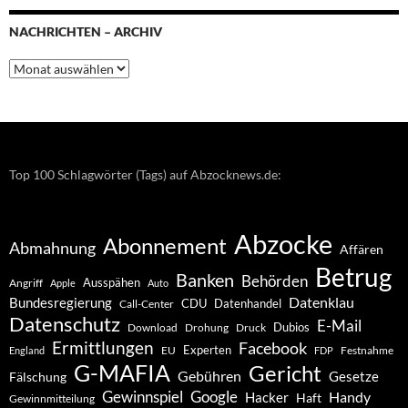
NACHRICHTEN – ARCHIV
Nachrichten
–
Archiv
Top 100 Schlagwörter (Tags) auf Abzocknews.de:
Abzocke
Abonnement
Abmahnung
Affären
Betrug
Banken
Behörden
Ausspähen
Angriff
Apple
Auto
Datenklau
Bundesregierung
CDU
Datenhandel
Call-Center
Datenschutz
E-Mail
Dubios
Drohung
Download
Druck
Ermittlungen
Facebook
Experten
EU
Festnahme
England
FDP
G-MAFIA
Gericht
Gebühren
Gesetze
Fälschung
Gewinnspiel
Google
Handy
Hacker
Haft
Gewinnmitteilung