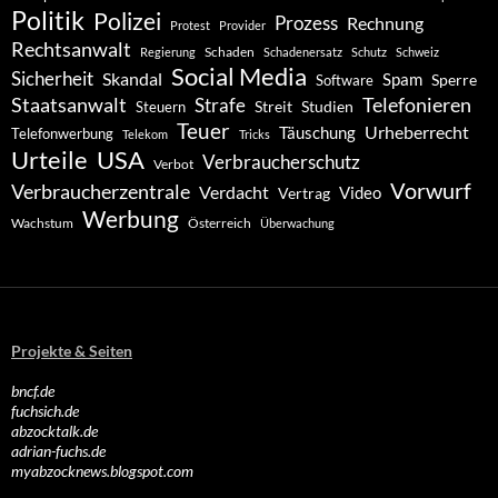
Politik
Polizei
Prozess
Rechnung
Protest
Provider
Rechtsanwalt
Schaden
Regierung
Schadenersatz
Schutz
Schweiz
Social Media
Sicherheit
Skandal
Spam
Software
Sperre
Staatsanwalt
Telefonieren
Strafe
Studien
Steuern
Streit
Teuer
Urheberrecht
Täuschung
Telefonwerbung
Telekom
Tricks
Urteile
USA
Verbraucherschutz
Verbot
Vorwurf
Verbraucherzentrale
Verdacht
Video
Vertrag
Werbung
Wachstum
Österreich
Überwachung
Projekte & Seiten
bncf.de
fuchsich.de
abzocktalk.de
adrian-fuchs.de
myabzocknews.blogspot.com