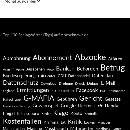
Nachrichten
–
Archiv
Top 100 Schlagwörter (Tags) auf Abzocknews.de:
Abzocke
Abonnement
Abmahnung
Affären
Betrug
Banken
Behörden
Ausspähen
Angriff
Apple
Auto
Datenklau
Bundesregierung
CDU
Datenhandel
Call-Center
Datenschutz
E-Mail
Dubios
Drohung
Download
Druck
Ermittlungen
Facebook
Experten
EU
Festnahme
England
FDP
G-MAFIA
Gericht
Gebühren
Gesetze
Fälschung
Gewinnspiel
Google
Handy
Hacker
Haft
Gewinnmitteilung
Klage
Konto
Illegal
Inkassobüro
Kinder
Kontrolle
Kostenfallen
Kritik
Kriminalität
Locken
Manager
Missbrauch
Mitarbeiter
Masche
Manipulation
Mobilfunk
Opfer