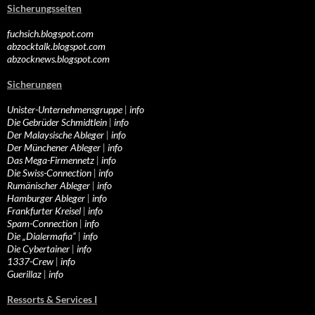
Sicherungsseiten
fuchsich.blogspot.com
abzocktalk.blogspot.com
abzocknews.blogspot.com
Sicherungen
Unister-Unternehmensgruppe
|
info
Die Gebrüder Schmidtlein
|
info
Der Malaysische Ableger
|
info
Der Münchener Ableger
|
info
Das Mega-Firmennetz
|
info
Die Swiss-Connection
|
info
Rumänischer Ableger
|
info
Hamburger Ableger
|
info
Frankfurter Kreisel
|
info
Spam-Connection
|
info
Die „Dialermafia“
|
info
Die Cybertainer
|
info
1337-Crew
|
info
Guerillaz
|
info
Ressorts & Services I