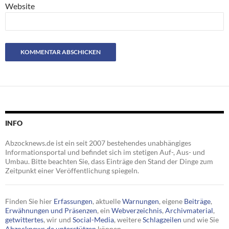
Website
INFO
Abzocknews.de ist ein seit 2007 bestehendes unabhängiges
Informationsportal und befindet sich im stetigen Auf-, Aus- und
Umbau. Bitte beachten Sie, dass Einträge den Stand der Dinge zum
Zeitpunkt einer Veröffentlichung spiegeln.
Finden Sie hier
Erfassungen
, aktuelle
Warnungen
, eigene
Beiträge
,
Erwähnungen und Präsenzen
, ein
Webverzeichnis
,
Archivmaterial
,
getwittertes
, wir und
Social-Media
, weitere
Schlagzeilen
und wie Sie
Abzocknews.de unterstützen
können.