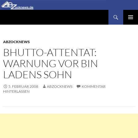
Zum
Inhalt
Suchen
Abzocknews.de
springen
PRIMÄR
MENÜ
ABZOCKNEWS
BHUTTO-ATTENTAT:
WARNUNG VOR BIN
LADENS SOHN
5. FEBRUAR 2008
ABZOCKNEWS
KOMMENTAR
HINTERLASSEN