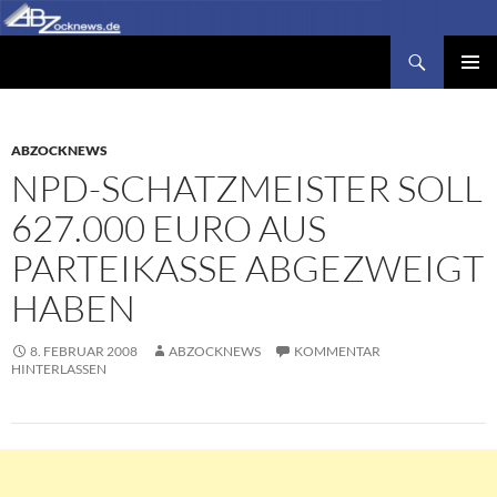
Zum
Inhalt
Suchen
Abzocknews.de
springen
PRIMÄR
MENÜ
ABZOCKNEWS
NPD-SCHATZMEISTER SOLL
627.000 EURO AUS
PARTEIKASSE ABGEZWEIGT
HABEN
8. FEBRUAR 2008
ABZOCKNEWS
KOMMENTAR
HINTERLASSEN