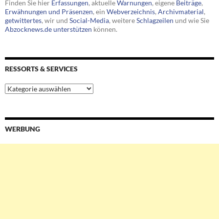
Finden Sie hier
Erfassungen
, aktuelle
Warnungen
, eigene
Beiträge
,
Erwähnungen und Präsenzen
, ein
Webverzeichnis
,
Archivmaterial
,
getwittertes
, wir und
Social-Media
, weitere
Schlagzeilen
und wie Sie
Abzocknews.de unterstützen
können.
RESSORTS & SERVICES
Ressorts
&
Services
WERBUNG