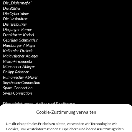
Die „Dialermafia“
Die B2Bler
Die Cybertainer
Die Hasimäuse
Die Isselburger
Die jungen Römer
Frankfurter Kreisel
Gebrüder Schmidtlein
Hamburger Ableger
Kalletaler-Dreieck
Malaysischer-Ableger
Mega-Firmennetz
Münchener Ableger
Philipp Reisener
Rumänischer Ableger
Seychellen-Connection
Spam-Connection
Swiss-Connection
Dienstleistungen, Helfer und Profiteure
Cookie-Zustimmung verwalten
Anonymisierungsdienste, VPN- und Web-Proxy…
Anwaltliche Vertretungen, Kanzleien und Juristen
Um dir ein optimales Erlebnis zu bieten, verwenden wir Technologien wie
Bezahlsysteme, Finanzdienstleister und…
Cookies, um Geräteinformationen zu speichern und/oder darauf zuzugreifen.
Bürodienstleister, Firmengründer- und/oder…