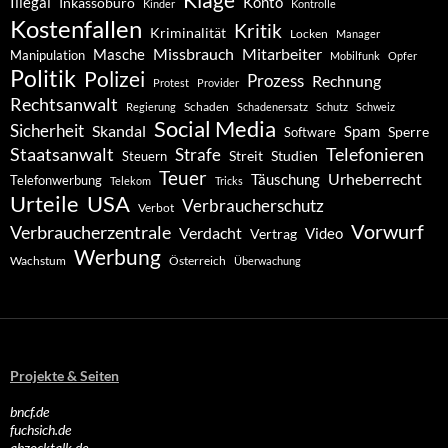
Konto
Illegal
Inkassobüro
Kinder
Kontrolle
Kostenfallen
Kritik
Kriminalität
Locken
Manager
Missbrauch
Mitarbeiter
Masche
Manipulation
Mobilfunk
Opfer
Politik
Polizei
Prozess
Rechnung
Protest
Provider
Rechtsanwalt
Schaden
Regierung
Schadenersatz
Schutz
Schweiz
Social Media
Sicherheit
Skandal
Spam
Software
Sperre
Staatsanwalt
Telefonieren
Strafe
Studien
Steuern
Streit
Teuer
Urheberrecht
Täuschung
Telefonwerbung
Telekom
Tricks
Urteile
USA
Verbraucherschutz
Verbot
Vorwurf
Verbraucherzentrale
Verdacht
Video
Vertrag
Werbung
Wachstum
Österreich
Überwachung
Projekte & Seiten
bncf.de
fuchsich.de
abzocktalk.de