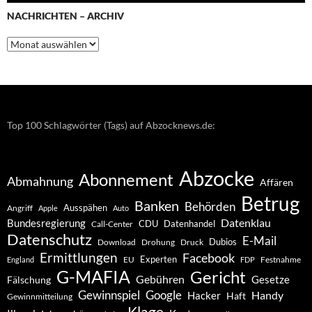
NACHRICHTEN – ARCHIV
Nachrichten
–
Archiv
Top 100 Schlagwörter (Tags) auf Abzocknews.de:
Abzocke
Abonnement
Abmahnung
Affären
Betrug
Banken
Behörden
Ausspähen
Angriff
Apple
Auto
Datenklau
Bundesregierung
CDU
Datenhandel
Call-Center
Datenschutz
E-Mail
Dubios
Drohung
Download
Druck
Ermittlungen
Facebook
Experten
EU
Festnahme
England
FDP
G-MAFIA
Gericht
Gebühren
Gesetze
Fälschung
Gewinnspiel
Google
Handy
Hacker
Haft
Gewinnmitteilung
Klage