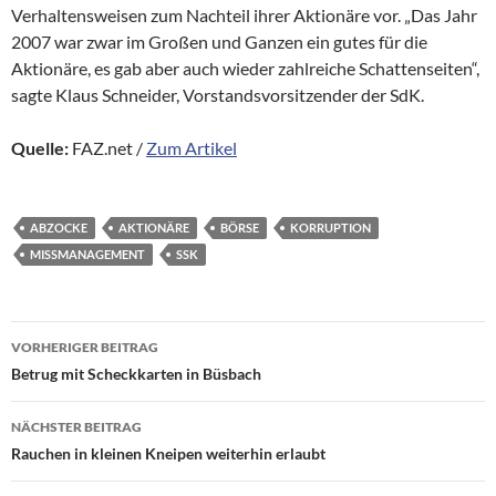
Verhaltensweisen zum Nachteil ihrer Aktionäre vor. „Das Jahr
2007 war zwar im Großen und Ganzen ein gutes für die
Aktionäre, es gab aber auch wieder zahlreiche Schattenseiten“,
sagte Klaus Schneider, Vorstandsvorsitzender der SdK.
Quelle:
FAZ.net /
Zum Artikel
ABZOCKE
AKTIONÄRE
BÖRSE
KORRUPTION
MISSMANAGEMENT
SSK
Beitragsnavigation
VORHERIGER BEITRAG
Betrug mit Scheckkarten in Büsbach
NÄCHSTER BEITRAG
Rauchen in kleinen Kneipen weiterhin erlaubt