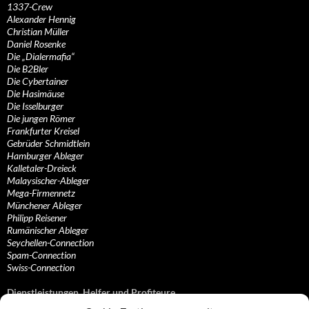
1337-Crew
Alexander Hennig
Christian Müller
Daniel Rosenke
Die „Dialermafia“
Die B2Bler
Die Cybertainer
Die Hasimäuse
Die Isselburger
Die jungen Römer
Frankfurter Kreisel
Gebrüder Schmidtlein
Hamburger Ableger
Kalletaler-Dreieck
Malaysischer-Ableger
Mega-Firmennetz
Münchener Ableger
Philipp Reisener
Rumänischer Ableger
Seychellen-Connection
Spam-Connection
Swiss-Connection
Dienstleistungen, Helfer und Profiteure