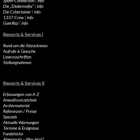
Spam-Connection
|
info
Die „Dialermafia“
|
info
Die Cybertainer
|
info
1337-Crew
|
info
Guerillaz
|
info
Ressorts & Services I
Rund um die Abzocknews
Aufrufe & Gesuche
Leserzuschriften
Stellungnahmen
Ressorts & Services II
Erfassungen von A-Z
Anwaltsverzeichnis
Archivmaterial
Referenzen / Presse
Specials
Aktuelle Warnungen
Termine & Ereignisse
Fundstücke
Abgezockt – Was jetzt?