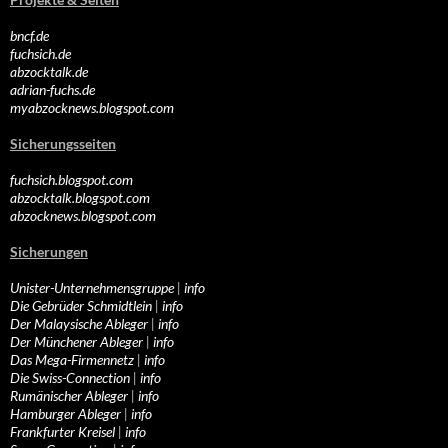
bncf.de
fuchsich.de
abzocktalk.de
adrian-fuchs.de
myabzocknews.blogspot.com
Sicherungsseiten
fuchsich.blogspot.com
abzocktalk.blogspot.com
abzocknews.blogspot.com
Sicherungen
Unister-Unternehmensgruppe
|
info
Die Gebrüder Schmidtlein
|
info
Der Malaysische Ableger
|
info
Der Münchener Ableger
|
info
Das Mega-Firmennetz
|
info
Die Swiss-Connection
|
info
Rumänischer Ableger
|
info
Hamburger Ableger
|
info
Frankfurter Kreisel
|
info