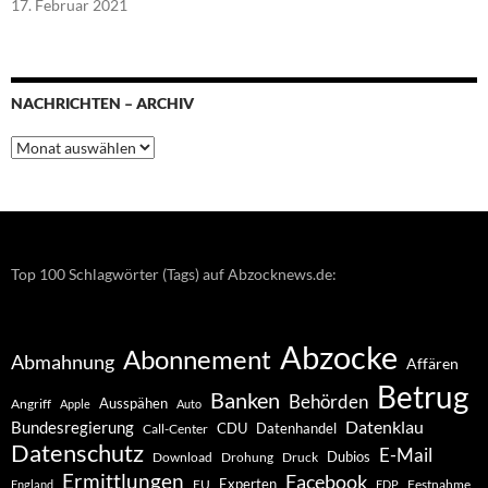
17. Februar 2021
NACHRICHTEN – ARCHIV
Nachrichten
–
Archiv
Top 100 Schlagwörter (Tags) auf Abzocknews.de:
Abzocke
Abonnement
Abmahnung
Affären
Betrug
Banken
Behörden
Ausspähen
Angriff
Apple
Auto
Datenklau
Bundesregierung
CDU
Datenhandel
Call-Center
Datenschutz
E-Mail
Dubios
Drohung
Download
Druck
Ermittlungen
Facebook
Experten
EU
Festnahme
England
FDP