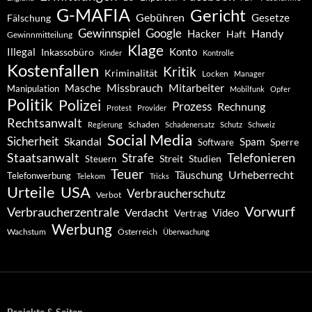
G-MAFIA
Gericht
Gebühren
Gesetze
Fälschung
Gewinnspiel
Google
Handy
Hacker
Haft
Gewinnmitteilung
Klage
Konto
Illegal
Inkassobüro
Kinder
Kontrolle
Kostenfallen
Kritik
Kriminalität
Locken
Manager
Missbrauch
Mitarbeiter
Masche
Manipulation
Mobilfunk
Opfer
Politik
Polizei
Prozess
Rechnung
Protest
Provider
Rechtsanwalt
Schaden
Regierung
Schadenersatz
Schutz
Schweiz
Social Media
Sicherheit
Skandal
Spam
Software
Sperre
Staatsanwalt
Telefonieren
Strafe
Studien
Steuern
Streit
Teuer
Urheberrecht
Täuschung
Telefonwerbung
Telekom
Tricks
Urteile
USA
Verbraucherschutz
Verbot
Vorwurf
Verbraucherzentrale
Verdacht
Video
Vertrag
Werbung
Wachstum
Österreich
Überwachung
Projekte & Seiten