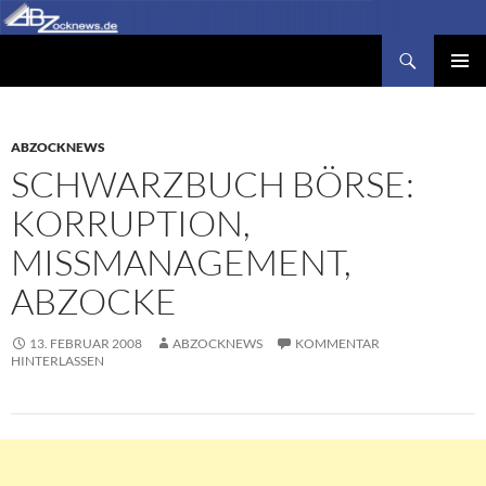
Zum
Inhalt
Suchen
Abzocknews.de
springen
PRIMÄR
MENÜ
ABZOCKNEWS
SCHWARZBUCH BÖRSE:
KORRUPTION,
MISSMANAGEMENT,
ABZOCKE
13. FEBRUAR 2008
ABZOCKNEWS
KOMMENTAR
HINTERLASSEN