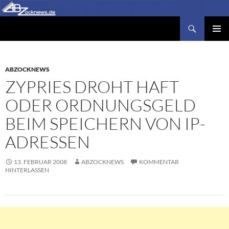
Zum
Inhalt
Suchen
Abzocknews.de
springen
PRIMÄR
MENÜ
ABZOCKNEWS
ZYPRIES DROHT HAFT
ODER ORDNUNGSGELD
BEIM SPEICHERN VON IP-
ADRESSEN
13. FEBRUAR 2008
ABZOCKNEWS
KOMMENTAR
HINTERLASSEN