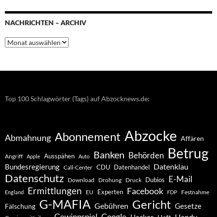
NACHRICHTEN – ARCHIV
Nachrichten
–
Archiv
Top 100 Schlagwörter (Tags) auf Abzocknews.de:
Abzocke
Abonnement
Abmahnung
Affären
Betrug
Banken
Behörden
Ausspähen
Angriff
Apple
Auto
Datenklau
Bundesregierung
CDU
Datenhandel
Call-Center
Datenschutz
E-Mail
Dubios
Drohung
Download
Druck
Ermittlungen
Facebook
Experten
EU
Festnahme
England
FDP
G-MAFIA
Gericht
Gebühren
Gesetze
Fälschung
Gewinnspiel
Google
Handy