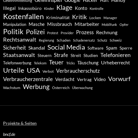
Hacker
Haft
Gewinnmitteilung
Klage
Konto
Illegal
Inkassobüro
Kinder
Kontrolle
Kostenfallen
Kritik
Kriminalität
Locken
Manager
Missbrauch
Mitarbeiter
Masche
Manipulation
Mobilfunk
Opfer
Politik
Polizei
Prozess
Rechnung
Protest
Provider
Rechtsanwalt
Schaden
Regierung
Schadenersatz
Schutz
Schweiz
Social Media
Sicherheit
Skandal
Spam
Software
Sperre
Staatsanwalt
Telefonieren
Strafe
Studien
Steuern
Streit
Teuer
Urheberrecht
Täuschung
Telefonwerbung
Telekom
Tricks
Urteile
USA
Verbraucherschutz
Verbot
Vorwurf
Verbraucherzentrale
Verdacht
Video
Vertrag
Werbung
Wachstum
Österreich
Überwachung
Projekte & Seiten
bncf.de