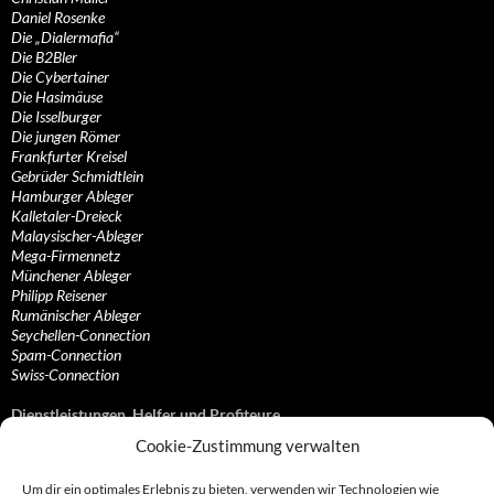
Daniel Rosenke
Die „Dialermafia“
Die B2Bler
Die Cybertainer
Die Hasimäuse
Die Isselburger
Die jungen Römer
Frankfurter Kreisel
Gebrüder Schmidtlein
Hamburger Ableger
Kalletaler-Dreieck
Malaysischer-Ableger
Mega-Firmennetz
Münchener Ableger
Philipp Reisener
Rumänischer Ableger
Seychellen-Connection
Spam-Connection
Swiss-Connection
Dienstleistungen, Helfer und Profiteure
Cookie-Zustimmung verwalten
Anonymisierungsdienste, VPN- und Web-Proxy…
Anwaltliche Vertretungen, Kanzleien und Juristen
Um dir ein optimales Erlebnis zu bieten, verwenden wir Technologien wie
Bezahlsysteme, Finanzdienstleister und…