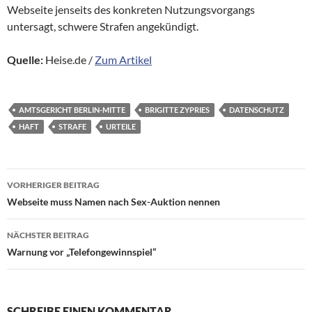
Webseite jenseits des konkreten Nutzungsvorgangs
untersagt, schwere Strafen angekündigt.
Quelle:
Heise.de /
Zum Artikel
AMTSGERICHT BERLIN-MITTE
BRIGITTE ZYPRIES
DATENSCHUTZ
HAFT
STRAFE
URTEILE
Beitragsnavigation
VORHERIGER BEITRAG
Webseite muss Namen nach Sex-Auktion nennen
NÄCHSTER BEITRAG
Warnung vor „Telefongewinnspiel“
SCHREIBE EINEN KOMMENTAR