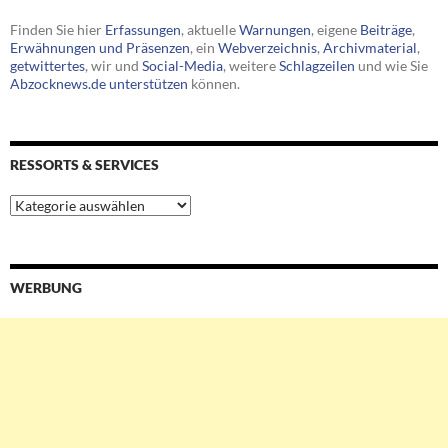
Finden Sie hier
Erfassungen
, aktuelle
Warnungen
, eigene
Beiträge
,
Erwähnungen und Präsenzen
, ein
Webverzeichnis
,
Archivmaterial
,
getwittertes
, wir und
Social-Media
, weitere
Schlagzeilen
und wie Sie
Abzocknews.de unterstützen
können.
RESSORTS & SERVICES
Ressorts
&
Services
WERBUNG