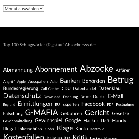
Nachrichten
–
Archiv
Top 100 Schlagwörter (Tags) auf Abzocknews.de:
Abzocke
Abonnement
Abmahnung
Affären
Betrug
Banken
Behörden
Ausspähen
Angriff
Apple
Auto
Datenklau
Bundesregierung
CDU
Datenhandel
Call-Center
Datenschutz
E-Mail
Dubios
Drohung
Download
Druck
Ermittlungen
Facebook
Experten
EU
Festnahme
England
FDP
G-MAFIA
Gericht
Gebühren
Gesetze
Fälschung
Gewinnspiel
Google
Handy
Hacker
Haft
Gewinnmitteilung
Klage
Konto
Illegal
Inkassobüro
Kinder
Kontrolle
Kostenfallen
Kritik
Kriminalität
Locken
Manager