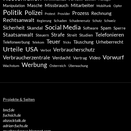
Missbrauch
Mitarbeiter
Masche
Manipulation
Mobilfunk
Opfer
Politik
Polizei
Prozess
Rechnung
Protest
Provider
Rechtsanwalt
Schaden
Regierung
Schadenersatz
Schutz
Schweiz
Social Media
Sicherheit
Skandal
Spam
Software
Sperre
Staatsanwalt
Telefonieren
Strafe
Studien
Steuern
Streit
Teuer
Urheberrecht
Täuschung
Telefonwerbung
Telekom
Tricks
Urteile
USA
Verbraucherschutz
Verbot
Vorwurf
Verbraucherzentrale
Verdacht
Video
Vertrag
Werbung
Wachstum
Österreich
Überwachung
Projekte & Seiten
bncf.de
fuchsich.de
abzocktalk.de
adrian-fuchs.de
myabzocknews.blogspot.com