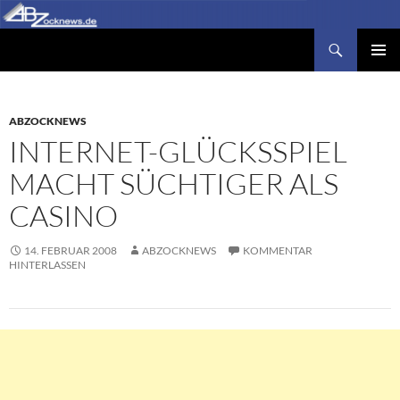
Zum
Inhalt
Suchen
Abzocknews.de
springen
PRIMÄR
MENÜ
ABZOCKNEWS
INTERNET-GLÜCKSSPIEL
MACHT SÜCHTIGER ALS
CASINO
14. FEBRUAR 2008
ABZOCKNEWS
KOMMENTAR
HINTERLASSEN