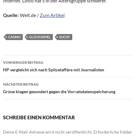
Internet. Lotto hat’s in der Altersgruppe schwerer.
Quelle:
Welt.de /
Zum Artikel
CASINO
GLÜCKSSPIEL
SUCHT
Beitragsnavigation
VORHERIGER BEITRAG
HP vergleicht sich nach Spitzelaffäre mit Journalisten
NÄCHSTER BEITRAG
Grüne klagen gesondert gegen die Vorratsdatenspeicherung
SCHREIBE EINEN KOMMENTAR
Deine E-Mail-Adresse wird nicht veröffentlicht.
Erforderliche Felder