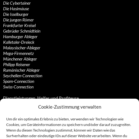
Die Cybertainer
Die Hasimäuse
Die Isselburger
Die jungen Römer
Frankfurter Kreisel
Gebrüder Schmidtlein
Hamburger Ableger
Kalletaler-Dreieck
Malaysischer-Ableger
Mega-Firmennetz
Münchener Ableger
Philipp Reisener
Rumänischer Ableger
Seychellen-Connection
Spam-Connection
Swiss-Connection
Dienstleistungen, Helfer und Profiteure
Cookie-Zustimmung verwalten
Anonymisierungsdienste, VPN- und Web-Proxy…
Anwaltliche Vertretungen, Kanzleien und Juristen
Um dir ein optimales Erlebnis zu bieten, verwenden wir Technologien wie
Bezahlsysteme, Finanzdienstleister und…
Cookies, um Geräteinformationen zu speichern und/oder darauf zuzugreifen.
Bürodienstleister, Firmengründer- und/oder…
Wenn du diesen Technologien zustimmst, können wir Daten wie das
Datenhändler, Adressbroker und zielgerichtetes…
Surfverhalten oder eindeutige IDs auf dieser Website verarbeiten. Wenn du
Hosting, Routing, Provider, Domain-, Web- und…