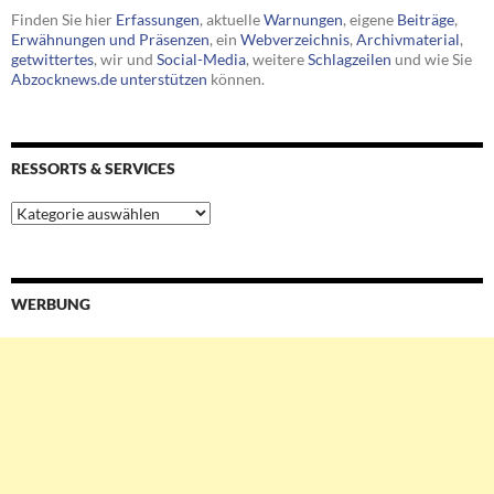
Finden Sie hier
Erfassungen
, aktuelle
Warnungen
, eigene
Beiträge
,
Erwähnungen und Präsenzen
, ein
Webverzeichnis
,
Archivmaterial
,
getwittertes
, wir und
Social-Media
, weitere
Schlagzeilen
und wie Sie
Abzocknews.de unterstützen
können.
RESSORTS & SERVICES
Ressorts
&
Services
WERBUNG