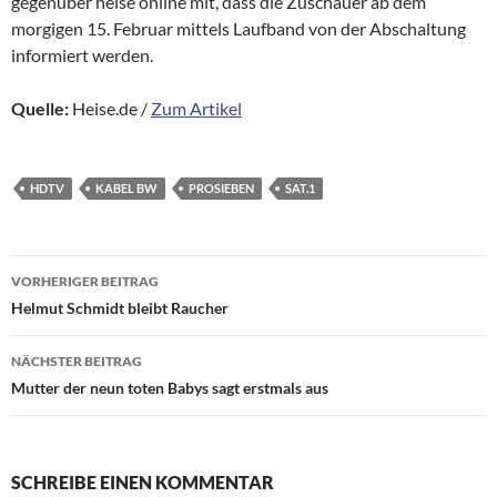
gegenüber heise online mit, dass die Zuschauer ab dem
morgigen 15. Februar mittels Laufband von der Abschaltung
informiert werden.
Quelle:
Heise.de /
Zum Artikel
HDTV
KABEL BW
PROSIEBEN
SAT.1
Beitragsnavigation
VORHERIGER BEITRAG
Helmut Schmidt bleibt Raucher
NÄCHSTER BEITRAG
Mutter der neun toten Babys sagt erstmals aus
SCHREIBE EINEN KOMMENTAR