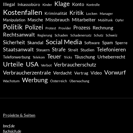
Klage
Konto
Illegal
Inkassobüro
Kinder
Kontrolle
Kostenfallen
Kritik
Kriminalität
Locken
Manager
Missbrauch
Mitarbeiter
Masche
Manipulation
Mobilfunk
Opfer
Politik
Polizei
Prozess
Rechnung
Protest
Provider
Rechtsanwalt
Schaden
Regierung
Schadenersatz
Schutz
Schweiz
Social Media
Sicherheit
Skandal
Spam
Software
Sperre
Staatsanwalt
Telefonieren
Strafe
Studien
Steuern
Streit
Teuer
Urheberrecht
Täuschung
Telefonwerbung
Telekom
Tricks
Urteile
USA
Verbraucherschutz
Verbot
Vorwurf
Verbraucherzentrale
Verdacht
Video
Vertrag
Werbung
Wachstum
Österreich
Überwachung
Projekte & Seiten
bncf.de
fuchsich.de