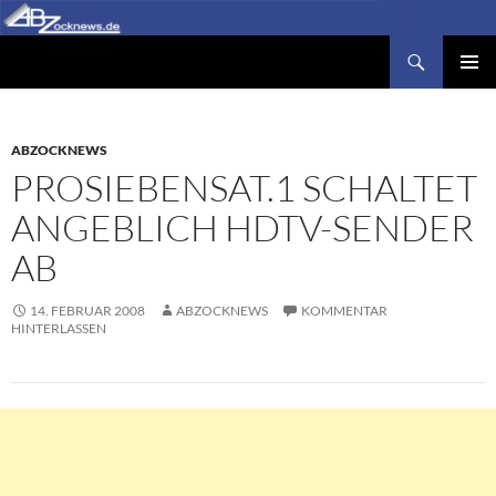
Zum
Inhalt
Suchen
Abzocknews.de
springen
PRIMÄR
MENÜ
ABZOCKNEWS
PROSIEBENSAT.1 SCHALTET
ANGEBLICH HDTV-SENDER
AB
14. FEBRUAR 2008
ABZOCKNEWS
KOMMENTAR
HINTERLASSEN