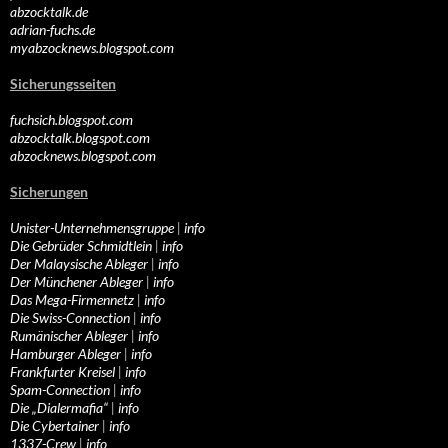
abzocktalk.de
adrian-fuchs.de
myabzocknews.blogspot.com
Sicherungsseiten
fuchsich.blogspot.com
abzocktalk.blogspot.com
abzocknews.blogspot.com
Sicherungen
Unister-Unternehmensgruppe
|
info
Die Gebrüder Schmidtlein
|
info
Der Malaysische Ableger
|
info
Der Münchener Ableger
|
info
Das Mega-Firmennetz
|
info
Die Swiss-Connection
|
info
Rumänischer Ableger
|
info
Hamburger Ableger
|
info
Frankfurter Kreisel
|
info
Spam-Connection
|
info
Die „Dialermafia“
|
info
Die Cybertainer
|
info
1337-Crew
|
info