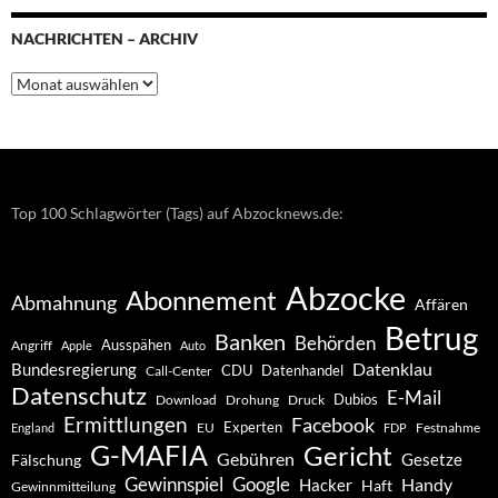
NACHRICHTEN – ARCHIV
Nachrichten
–
Archiv
Top 100 Schlagwörter (Tags) auf Abzocknews.de:
Abzocke
Abonnement
Abmahnung
Affären
Betrug
Banken
Behörden
Ausspähen
Angriff
Apple
Auto
Datenklau
Bundesregierung
CDU
Datenhandel
Call-Center
Datenschutz
E-Mail
Dubios
Drohung
Download
Druck
Ermittlungen
Facebook
Experten
EU
Festnahme
England
FDP
G-MAFIA
Gericht
Gebühren
Gesetze
Fälschung
Gewinnspiel
Google
Handy
Hacker
Haft
Gewinnmitteilung