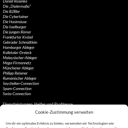
Daniel Rosenke
Die „Dialermafia“
Die B2Bler
Die Cybertainer
Die Hasimäuse
Die Isselburger
Die jungen Römer
Frankfurter Kreisel
Gebrüder Schmidtlein
Hamburger Ableger
Kalletaler-Dreieck
Malaysischer-Ableger
Mega-Firmennetz
Münchener Ableger
Philipp Reisener
Rumänischer Ableger
Seychellen-Connection
Spam-Connection
Swiss-Connection
Dienstleistungen, Helfer und Profiteure
Cookie-Zustimmung verwalten
Anonymisierungsdienste, VPN- und Web-Proxy…
Anwaltliche Vertretungen, Kanzleien und Juristen
Um dir ein optimales Erlebnis zu bieten, verwenden wir Technologien wie
Bezahlsysteme, Finanzdienstleister und…