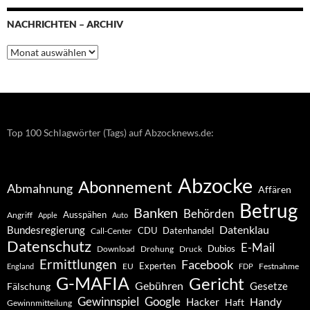
NACHRICHTEN – ARCHIV
Nachrichten
–
Archiv
Top 100 Schlagwörter (Tags) auf Abzocknews.de:
Abzocke
Abonnement
Abmahnung
Affären
Betrug
Banken
Behörden
Ausspähen
Angriff
Apple
Auto
Datenklau
Bundesregierung
CDU
Datenhandel
Call-Center
Datenschutz
E-Mail
Dubios
Drohung
Download
Druck
Ermittlungen
Facebook
Experten
EU
Festnahme
England
FDP
G-MAFIA
Gericht
Gebühren
Gesetze
Fälschung
Gewinnspiel
Google
Handy
Hacker
Haft
Gewinnmitteilung