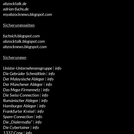
abzocktalk.de
adrian-fuchs.de
myabzocknews.blogspot.com
Sicherungsseiten
fuchsich.blogspot.com
abzocktalk.blogspot.com
abzocknews.blogspot.com
Sicherungen
Unister-Unternehmensgruppe
|
info
Die Gebrüder Schmidtlein
|
info
Der Malaysische Ableger
|
info
Der Münchener Ableger
|
info
Das Mega-Firmennetz
|
info
Die Swiss-Connection
|
info
Rumänischer Ableger
|
info
Hamburger Ableger
|
info
Frankfurter Kreisel
|
info
Spam-Connection
|
info
Die „Dialermafia“
|
info
Die Cybertainer
|
info
1337-Crew
|
info