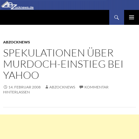
Zum
Inhalt
Suchen
Abzocknews.de
springen
PRIMÄR
MENÜ
ABZOCKNEWS
SPEKULATIONEN ÜBER
MURDOCH-EINSTIEG BEI
YAHOO
14. FEBRUAR 2008
ABZOCKNEWS
KOMMENTAR
HINTERLASSEN