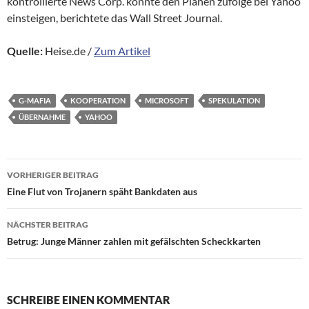
kontrollierte News Corp. könnte den Plänen zufolge bei Yahoo
einsteigen, berichtete das Wall Street Journal.
Quelle:
Heise.de /
Zum Artikel
G-MAFIA
KOOPERATION
MICROSOFT
SPEKULATION
ÜBERNAHME
YAHOO
Beitragsnavigation
VORHERIGER BEITRAG
Eine Flut von Trojanern späht Bankdaten aus
NÄCHSTER BEITRAG
Betrug: Junge Männer zahlen mit gefälschten Scheckkarten
SCHREIBE EINEN KOMMENTAR