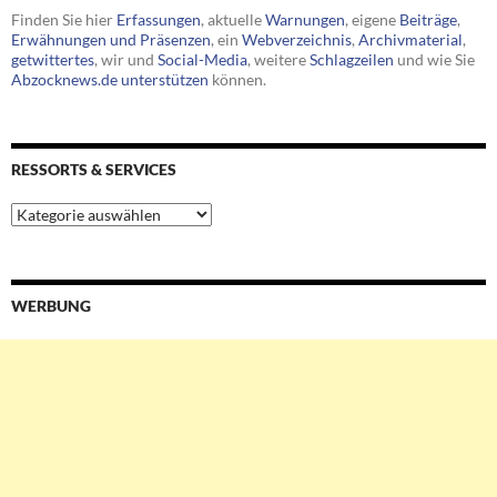
Finden Sie hier
Erfassungen
, aktuelle
Warnungen
, eigene
Beiträge
,
Erwähnungen und Präsenzen
, ein
Webverzeichnis
,
Archivmaterial
,
getwittertes
, wir und
Social-Media
, weitere
Schlagzeilen
und wie Sie
Abzocknews.de unterstützen
können.
RESSORTS & SERVICES
Ressorts
&
Services
WERBUNG