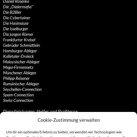
Daniel Rosenke
Die „Dialermafia“
Die B2Bler
Die Cybertainer
Die Hasimäuse
Die Isselburger
Die jungen Römer
Frankfurter Kreisel
Gebrüder Schmidtlein
Hamburger Ableger
Kalletaler-Dreieck
Malaysischer-Ableger
Mega-Firmennetz
Münchener Ableger
Philipp Reisener
Rumänischer Ableger
Seychellen-Connection
Spam-Connection
Swiss-Connection
Dienstleistungen, Helfer und Profiteure
Cookie-Zustimmung verwalten
Anonymisierungsdienste, VPN- und Web-Proxy…
Anwaltliche Vertretungen, Kanzleien und Juristen
Um dir ein optimales Erlebnis zu bieten, verwenden wir Technologien wie
Bezahlsysteme, Finanzdienstleister und…