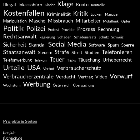
Klage
Konto
Illegal
Inkassobüro
Kinder
Kontrolle
Kostenfallen
Kritik
Kriminalität
Locken
Manager
Missbrauch
Mitarbeiter
Masche
Manipulation
Mobilfunk
Opfer
Politik
Polizei
Prozess
Rechnung
Protest
Provider
Rechtsanwalt
Schaden
Regierung
Schadenersatz
Schutz
Schweiz
Social Media
Sicherheit
Skandal
Spam
Software
Sperre
Staatsanwalt
Telefonieren
Strafe
Studien
Steuern
Streit
Teuer
Urheberrecht
Täuschung
Telefonwerbung
Telekom
Tricks
Urteile
USA
Verbraucherschutz
Verbot
Vorwurf
Verbraucherzentrale
Verdacht
Video
Vertrag
Werbung
Wachstum
Österreich
Überwachung
Projekte & Seiten
bncf.de
fuchsich.de