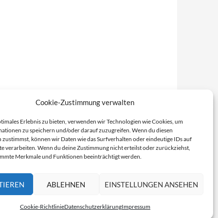
Cookie-Zustimmung verwalten
ptimales Erlebnis zu bieten, verwenden wir Technologien wie Cookies, um
ationen zu speichern und/oder darauf zuzugreifen. Wenn du diesen
 zustimmst, können wir Daten wie das Surfverhalten oder eindeutige IDs auf
te verarbeiten. Wenn du deine Zustimmung nicht erteilst oder zurückziehst,
immte Merkmale und Funktionen beeinträchtigt werden.
TIEREN
ABLEHNEN
EINSTELLUNGEN ANSEHEN
Cookie-Richtlinie
Datenschutzerklärung
Impressum