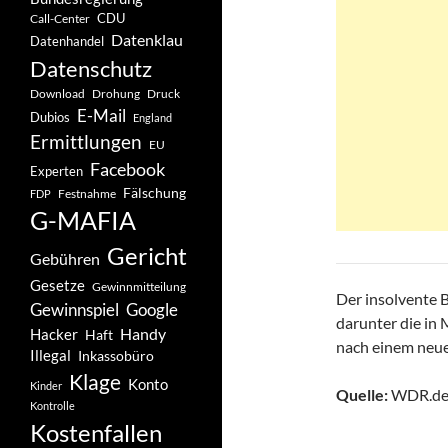
CDU
Call-Center
Datenklau
Datenhandel
Datenschutz
Drohung
Download
Druck
E-Mail
Dubios
England
Ermittlungen
EU
Facebook
Experten
Fälschung
Festnahme
FDP
G-MAFIA
Gericht
Gebühren
Gesetze
Gewinnmitteilung
Der insolvente B
Gewinnspiel
Google
darunter die in
Handy
Hacker
Haft
nach einem neue
Illegal
Inkassobüro
Klage
Konto
Kinder
Quelle:
WDR.de
Kontrolle
Kostenfallen