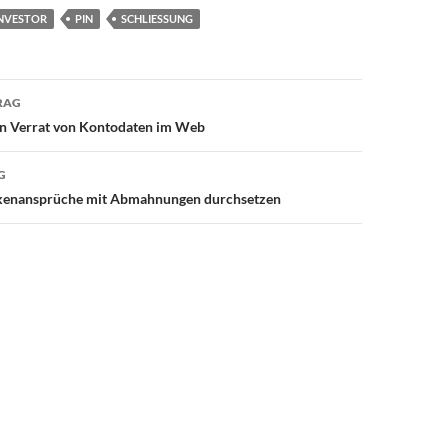
NVESTOR
PIN
SCHLIESSUNG
avigation
RAG
n Verrat von Kontodaten im Web
G
rkenansprüche mit Abmahnungen durchsetzen