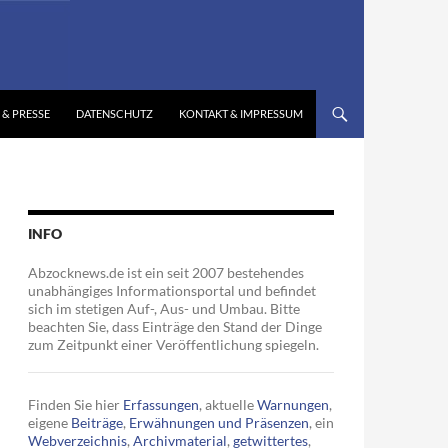
 & PRESSE
DATENSCHUTZ
KONTAKT & IMPRESSUM
INFO
Abzocknews.de ist ein seit 2007 bestehendes
unabhängiges Informationsportal und befindet
sich im stetigen Auf-, Aus- und Umbau. Bitte
beachten Sie, dass Einträge den Stand der Dinge
zum Zeitpunkt einer Veröffentlichung spiegeln.
Finden Sie hier
Erfassungen
, aktuelle
Warnungen
,
eigene
Beiträge
,
Erwähnungen und Präsenzen
, ein
Webverzeichnis
,
Archivmaterial
,
getwittertes
,