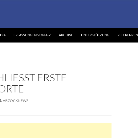
DIA
ERFASSUNGEN VON A-Z
ARCHIVE
UNTERSTÜTZUNG
REFERENZEN
LIESST ERSTE S
RTE
ABZOCKNEWS