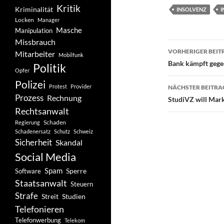
Kritik
Kriminalität
INSOLVENZ
I
Locken
Manager
Masche
Manipulation
Missbrauch
Beitragsn
VORHERIGER BEIT
Mitarbeiter
Mobilfunk
Bank kämpft gege
Politik
Opfer
Polizei
Protest
Provider
NÄCHSTER BEITRA
Prozess
Rechnung
StudiVZ will Ma
Rechtsanwalt
Schaden
Regierung
Schadenersatz
Schutz
Schweiz
Sicherheit
Skandal
Social Media
Spam
Software
Sperre
Staatsanwalt
Steuern
Strafe
Studien
Streit
Telefonieren
Telefonwerbung
Telekom