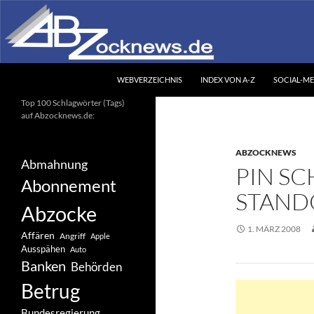
Zum
Inhalt
springen
Suchen
Abzocknews.de
WEBVERZEICHNIS
INDEX VON A-Z
SOCIAL-ME
Ihr unabhängiges
Top 100 Schlagwörter (Tags)
Informationsportal
auf Abzocknews.de:
ABZOCKNEWS
Abmahnung
PIN SCH
Abonnement
TANDO
Abzocke
1. MÄRZ 2008
Affären
Angriff
Apple
Ausspähen
Auto
Banken
Behörden
Betrug
Bundesregierung