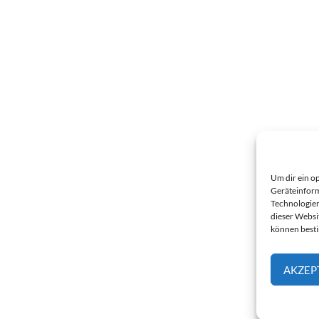
Um dir ein o
Geräteinform
Technologien
dieser Websi
können best
AKZEP