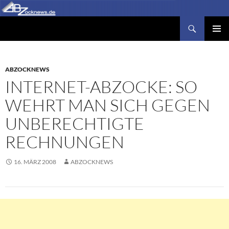
Zum
Inhalt
Suchen
Abzocknews.de
springen
PRIMÄR
MENÜ
ABZOCKNEWS
INTERNET-ABZOCKE: SO
WEHRT MAN SICH GEGEN
UNBERECHTIGTE
RECHNUNGEN
16. MÄRZ 2008
ABZOCKNEWS