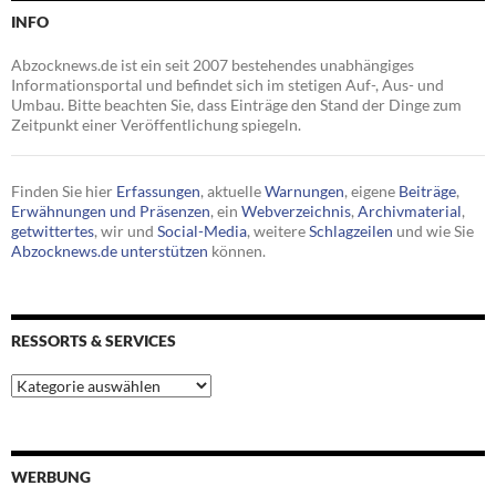
INFO
Abzocknews.de ist ein seit 2007 bestehendes unabhängiges
Informationsportal und befindet sich im stetigen Auf-, Aus- und
Umbau. Bitte beachten Sie, dass Einträge den Stand der Dinge zum
Zeitpunkt einer Veröffentlichung spiegeln.
Finden Sie hier
Erfassungen
, aktuelle
Warnungen
, eigene
Beiträge
,
Erwähnungen und Präsenzen
, ein
Webverzeichnis
,
Archivmaterial
,
getwittertes
, wir und
Social-Media
, weitere
Schlagzeilen
und wie Sie
Abzocknews.de unterstützen
können.
RESSORTS & SERVICES
Ressorts
&
Services
WERBUNG