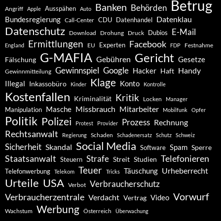
Betrug
Banken
Behörden
Ausspähen
Angriff
Apple
Auto
Datenklau
Bundesregierung
CDU
Datenhandel
Call-Center
Datenschutz
E-Mail
Dubios
Drohung
Download
Druck
Ermittlungen
Facebook
Experten
EU
Festnahme
England
FDP
G-MAFIA
Gericht
Gebühren
Gesetze
Fälschung
Gewinnspiel
Google
Handy
Hacker
Haft
Gewinnmitteilung
Klage
Konto
Illegal
Inkassobüro
Kinder
Kontrolle
Kostenfallen
Kritik
Kriminalität
Locken
Manager
Missbrauch
Mitarbeiter
Masche
Manipulation
Mobilfunk
Opfer
Politik
Polizei
Prozess
Rechnung
Protest
Provider
Rechtsanwalt
Schaden
Regierung
Schadenersatz
Schutz
Schweiz
Social Media
Sicherheit
Skandal
Spam
Software
Sperre
Staatsanwalt
Telefonieren
Strafe
Studien
Steuern
Streit
Teuer
Urheberrecht
Täuschung
Telefonwerbung
Telekom
Tricks
Urteile
USA
Verbraucherschutz
Verbot
Vorwurf
Verbraucherzentrale
Verdacht
Video
Vertrag
Werbung
Wachstum
Österreich
Überwachung