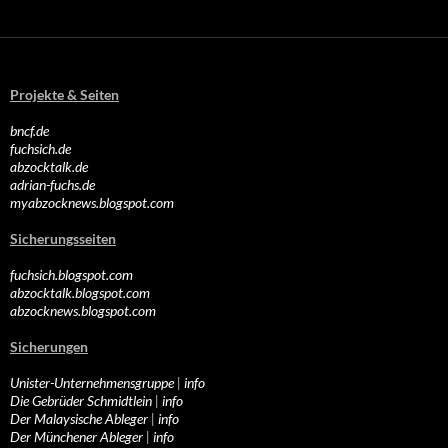
Projekte & Seiten
bncf.de
fuchsich.de
abzocktalk.de
adrian-fuchs.de
myabzocknews.blogspot.com
Sicherungsseiten
fuchsich.blogspot.com
abzocktalk.blogspot.com
abzocknews.blogspot.com
Sicherungen
Unister-Unternehmensgruppe
|
info
Die Gebrüder Schmidtlein
|
info
Der Malaysische Ableger
|
info
Der Münchener Ableger
|
info