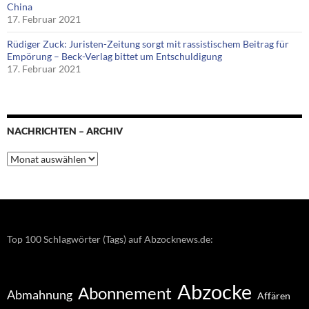
China
17. Februar 2021
Rüdiger Zuck: Juristen-Zeitung sorgt mit rassistischem Beitrag für
Empörung – Beck-Verlag bittet um Entschuldigung
17. Februar 2021
NACHRICHTEN – ARCHIV
Nachrichten
–
Archiv
Top 100 Schlagwörter (Tags) auf Abzocknews.de:
Abzocke
Abonnement
Abmahnung
Affären