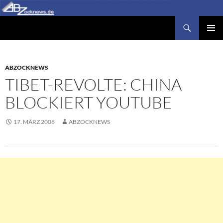
Zum
Inhalt
Suchen
Abzocknews.de
springen
PRIMÄR
MENÜ
ABZOCKNEWS
TIBET-REVOLTE: CHINA
BLOCKIERT YOUTUBE
17. MÄRZ 2008
ABZOCKNEWS