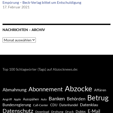
Empörung – Beck-Verlag bittet um Entschuldigung
17. Februar 2021
NACHRICHTEN – ARCHIV
Nachrichten
–
Archiv
Top 100 Schlagwörter (Tags) auf Abzocknews.de:
Abzocke
Abonnement
Abmahnung
Affären
Betrug
Banken
Behörden
Ausspähen
Angriff
Apple
Auto
Datenklau
Bundesregierung
CDU
Datenhandel
Call-Center
Datenschutz
E-Mail
Dubios
Drohung
Download
Druck