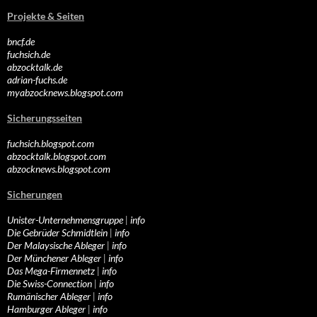
Projekte & Seiten
bncf.de
fuchsich.de
abzocktalk.de
adrian-fuchs.de
myabzocknews.blogspot.com
Sicherungsseiten
fuchsich.blogspot.com
abzocktalk.blogspot.com
abzocknews.blogspot.com
Sicherungen
Unister-Unternehmensgruppe
|
info
Die Gebrüder Schmidtlein
|
info
Der Malaysische Ableger
|
info
Der Münchener Ableger
|
info
Das Mega-Firmennetz
|
info
Die Swiss-Connection
|
info
Rumänischer Ableger
|
info
Hamburger Ableger
|
info