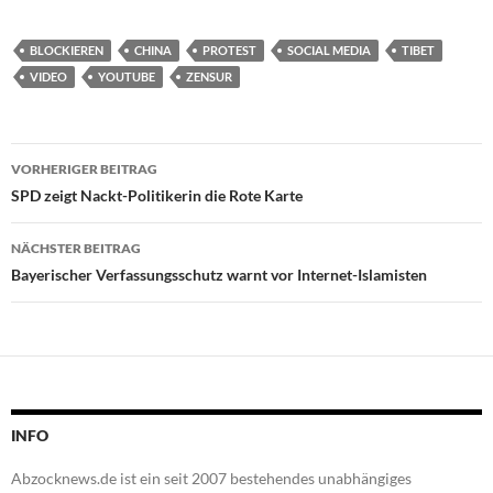
BLOCKIEREN
CHINA
PROTEST
SOCIAL MEDIA
TIBET
VIDEO
YOUTUBE
ZENSUR
Beitragsnavigation
VORHERIGER BEITRAG
SPD zeigt Nackt-Politikerin die Rote Karte
NÄCHSTER BEITRAG
Bayerischer Verfassungsschutz warnt vor Internet-Islamisten
INFO
Abzocknews.de ist ein seit 2007 bestehendes unabhängiges