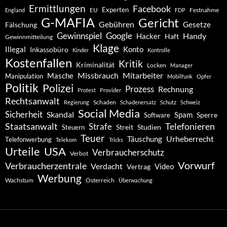
Ermittlungen
Facebook
Experten
EU
Festnahme
England
FDP
G-MAFIA
Gericht
Gebühren
Gesetze
Fälschung
Gewinnspiel
Google
Handy
Hacker
Haft
Gewinnmitteilung
Klage
Konto
Illegal
Inkassobüro
Kinder
Kontrolle
Kostenfallen
Kritik
Kriminalität
Locken
Manager
Missbrauch
Mitarbeiter
Masche
Manipulation
Mobilfunk
Opfer
Politik
Polizei
Prozess
Rechnung
Protest
Provider
Rechtsanwalt
Schaden
Regierung
Schadenersatz
Schutz
Schweiz
Social Media
Sicherheit
Skandal
Spam
Software
Sperre
Staatsanwalt
Telefonieren
Strafe
Studien
Steuern
Streit
Teuer
Urheberrecht
Täuschung
Telefonwerbung
Telekom
Tricks
Urteile
USA
Verbraucherschutz
Verbot
Vorwurf
Verbraucherzentrale
Verdacht
Video
Vertrag
Werbung
Wachstum
Österreich
Überwachung