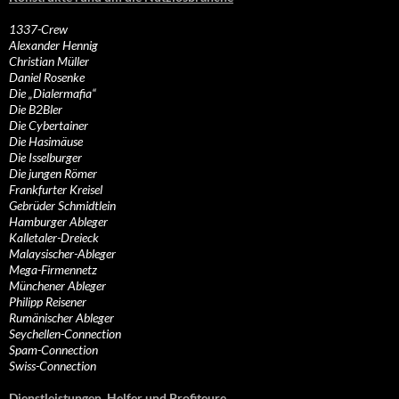
1337-Crew
Alexander Hennig
Christian Müller
Daniel Rosenke
Die „Dialermafia“
Die B2Bler
Die Cybertainer
Die Hasimäuse
Die Isselburger
Die jungen Römer
Frankfurter Kreisel
Gebrüder Schmidtlein
Hamburger Ableger
Kalletaler-Dreieck
Malaysischer-Ableger
Mega-Firmennetz
Münchener Ableger
Philipp Reisener
Rumänischer Ableger
Seychellen-Connection
Spam-Connection
Swiss-Connection
Dienstleistungen, Helfer und Profiteure