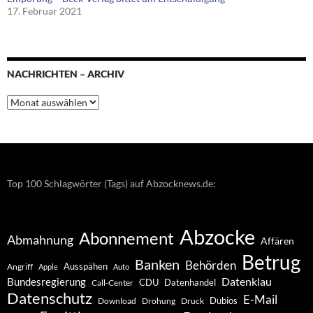
17. Februar 2021
NACHRICHTEN – ARCHIV
Nachrichten
–
Archiv
Top 100 Schlagwörter (Tags) auf Abzocknews.de:
Abzocke
Abonnement
Abmahnung
Affären
Betrug
Banken
Behörden
Ausspähen
Angriff
Apple
Auto
Datenklau
Bundesregierung
CDU
Datenhandel
Call-Center
Datenschutz
E-Mail
Dubios
Drohung
Download
Druck