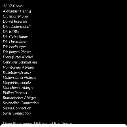
1337-Crew
Alexander Hennig
Christian Müller
Daniel Rosenke
Die „Dialermafia“
Die B2Bler
Die Cybertainer
Die Hasimäuse
Die Isselburger
Die jungen Römer
Frankfurter Kreisel
Gebrüder Schmidtlein
Hamburger Ableger
Kalletaler-Dreieck
Malaysischer-Ableger
Mega-Firmennetz
Münchener Ableger
Philipp Reisener
Rumänischer Ableger
Seychellen-Connection
Spam-Connection
Swiss-Connection
Dienstleistungen, Helfer und Profiteure