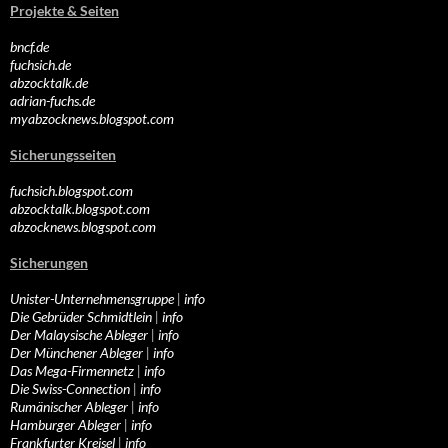
Projekte & Seiten
bncf.de
fuchsich.de
abzocktalk.de
adrian-fuchs.de
myabzocknews.blogspot.com
Sicherungsseiten
fuchsich.blogspot.com
abzocktalk.blogspot.com
abzocknews.blogspot.com
Sicherungen
Unister-Unternehmensgruppe
|
info
Die Gebrüder Schmidtlein
|
info
Der Malaysische Ableger
|
info
Der Münchener Ableger
|
info
Das Mega-Firmennetz
|
info
Die Swiss-Connection
|
info
Rumänischer Ableger
|
info
Hamburger Ableger
|
info
Frankfurter Kreisel
|
info