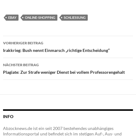
EBAY
ONLINE-SHOPPING
SCHLIESSUNG
Beitragsnavigation
VORHERIGER BEITRAG
Irakkrieg: Bush nennt Einmarsch „richtige Entscheidung“
NÄCHSTER BEITRAG
Plagiate: Zur Strafe weniger Dienst bei vollem Professorengehalt
INFO
Abzocknews.de ist ein seit 2007 bestehendes unabhängiges
Informationsportal und befindet sich im stetigen Auf-, Aus- und