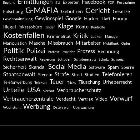
Ermittlungen
Facebook
Experten
EU
Festnahme
England
FDP
G-MAFIA
Gericht
Gebühren
Gesetze
Fälschung
Gewinnspiel
Google
Handy
Hacker
Haft
Gewinnmitteilung
Klage
Konto
Illegal
Inkassobüro
Kinder
Kontrolle
Kostenfallen
Kritik
Kriminalität
Locken
Manager
Missbrauch
Mitarbeiter
Masche
Manipulation
Mobilfunk
Opfer
Politik
Polizei
Prozess
Rechnung
Protest
Provider
Rechtsanwalt
Schaden
Regierung
Schadenersatz
Schutz
Schweiz
Social Media
Sicherheit
Skandal
Spam
Software
Sperre
Staatsanwalt
Telefonieren
Strafe
Studien
Steuern
Streit
Teuer
Urheberrecht
Täuschung
Telefonwerbung
Telekom
Tricks
Urteile
USA
Verbraucherschutz
Verbot
Vorwurf
Verbraucherzentrale
Verdacht
Video
Vertrag
Werbung
Wachstum
Österreich
Überwachung