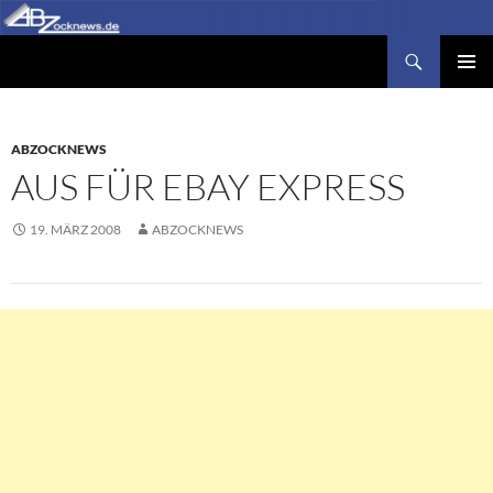
Zum
Inhalt
Suchen
Abzocknews.de
springen
PRIMÄR
MENÜ
ABZOCKNEWS
AUS FÜR EBAY EXPRESS
19. MÄRZ 2008
ABZOCKNEWS