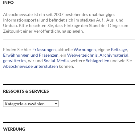
INFO
Abzocknews.de ist ein seit 2007 bestehendes unabhängiges
Informationsportal und befindet sich im stetigen Auf-, Aus- und
Umbau. Bitte beachten Sie, dass Einträge den Stand der Dinge zum
Zeitpunkt einer Veröffentlichung spiegeln.
Finden Sie hier
Erfassungen
, aktuelle
Warnungen
, eigene
Beiträge
,
Erwähnungen und Präsenzen
, ein
Webverzeichnis
,
Archivmaterial
,
getwittertes
, wir und
Social-Media
, weitere
Schlagzeilen
und wie Sie
Abzocknews.de unterstützen
können.
RESSORTS & SERVICES
Ressorts
&
Services
WERBUNG