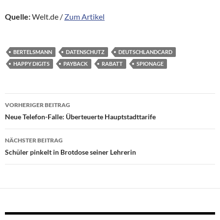
Quelle:
Welt.de /
Zum Artikel
BERTELSMANN
DATENSCHUTZ
DEUTSCHLANDCARD
HAPPY DIGITS
PAYBACK
RABATT
SPIONAGE
Beitragsnavigation
VORHERIGER BEITRAG
Neue Telefon-Falle: Überteuerte Hauptstadttarife
NÄCHSTER BEITRAG
Schüler pinkelt in Brotdose seiner Lehrerin