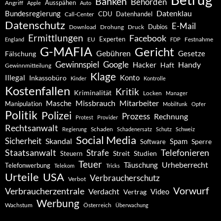
Banken
Behörden
Ausspähen
Angriff
Apple
Auto
Datenklau
Bundesregierung
CDU
Datenhandel
Call-Center
Datenschutz
E-Mail
Dubios
Drohung
Download
Druck
Ermittlungen
Facebook
Experten
EU
Festnahme
England
FDP
G-MAFIA
Gericht
Gebühren
Gesetze
Fälschung
Gewinnspiel
Google
Handy
Hacker
Haft
Gewinnmitteilung
Klage
Konto
Illegal
Inkassobüro
Kinder
Kontrolle
Kostenfallen
Kritik
Kriminalität
Locken
Manager
Missbrauch
Mitarbeiter
Masche
Manipulation
Mobilfunk
Opfer
Politik
Polizei
Prozess
Rechnung
Protest
Provider
Rechtsanwalt
Schaden
Regierung
Schadenersatz
Schutz
Schweiz
Social Media
Sicherheit
Skandal
Spam
Software
Sperre
Staatsanwalt
Telefonieren
Strafe
Studien
Steuern
Streit
Teuer
Urheberrecht
Täuschung
Telefonwerbung
Telekom
Tricks
Urteile
USA
Verbraucherschutz
Verbot
Vorwurf
Verbraucherzentrale
Verdacht
Video
Vertrag
Werbung
Wachstum
Österreich
Überwachung