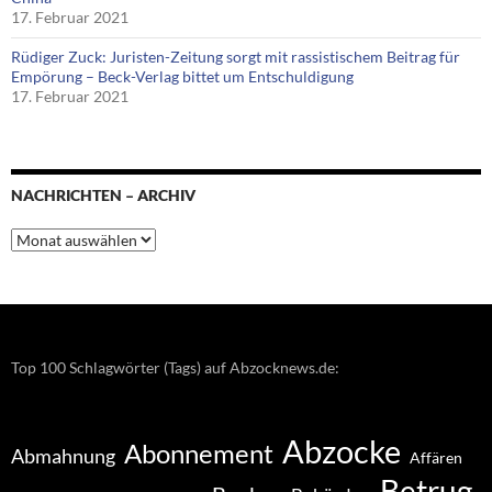
17. Februar 2021
Rüdiger Zuck: Juristen-Zeitung sorgt mit rassistischem Beitrag für
Empörung – Beck-Verlag bittet um Entschuldigung
17. Februar 2021
NACHRICHTEN – ARCHIV
Nachrichten
–
Archiv
Top 100 Schlagwörter (Tags) auf Abzocknews.de:
Abzocke
Abonnement
Abmahnung
Affären
Betrug