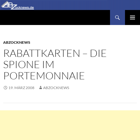
Zum
Inhalt
Suchen
Abzocknews.de
springen
PRIMÄR
MENÜ
ABZOCKNEWS
RABATTKARTEN – DIE
SPIONE IM
PORTEMONNAIE
19. MÄRZ 2008
ABZOCKNEWS