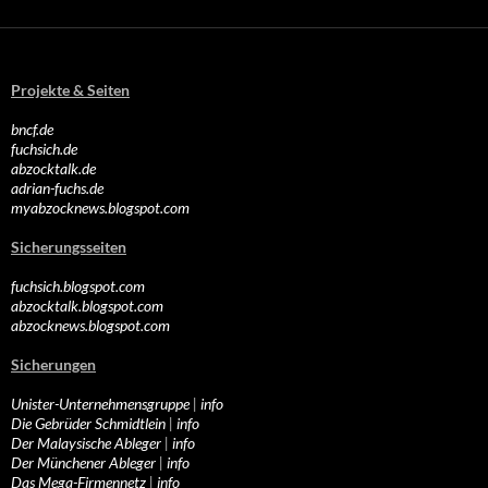
Projekte & Seiten
bncf.de
fuchsich.de
abzocktalk.de
adrian-fuchs.de
myabzocknews.blogspot.com
Sicherungsseiten
fuchsich.blogspot.com
abzocktalk.blogspot.com
abzocknews.blogspot.com
Sicherungen
Unister-Unternehmensgruppe
|
info
Die Gebrüder Schmidtlein
|
info
Der Malaysische Ableger
|
info
Der Münchener Ableger
|
info
Das Mega-Firmennetz
|
info