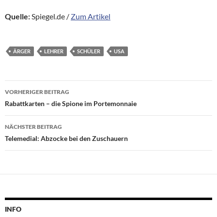
Quelle:
Spiegel.de /
Zum Artikel
ÄRGER
LEHRER
SCHÜLER
USA
Beitragsnavigation
VORHERIGER BEITRAG
Rabattkarten – die Spione im Portemonnaie
NÄCHSTER BEITRAG
Telemedial: Abzocke bei den Zuschauern
INFO