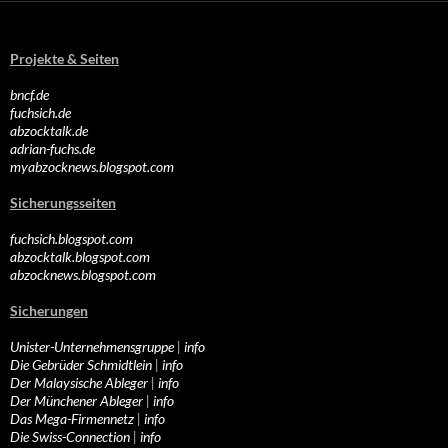
Projekte & Seiten
bncf.de
fuchsich.de
abzocktalk.de
adrian-fuchs.de
myabzocknews.blogspot.com
Sicherungsseiten
fuchsich.blogspot.com
abzocktalk.blogspot.com
abzocknews.blogspot.com
Sicherungen
Unister-Unternehmensgruppe
|
info
Die Gebrüder Schmidtlein
|
info
Der Malaysische Ableger
|
info
Der Münchener Ableger
|
info
Das Mega-Firmennetz
|
info
Die Swiss-Connection
|
info