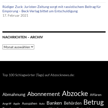
Rüdiger Zuck: Juristen-Zeitung sorgt mit rassistischem Beitrag für
Empörung – Beck-Verlag bittet um Entschuldigung
17. Februar 2021
NACHRICHTEN – ARCHIV
Nachrichten
–
Archiv
Top 100 Schlagwörter (Tags) auf Abzocknews.de:
Abzocke
Abonnement
Abmahnung
Affären
Betrug
Banken
Behörden
Ausspähen
Angriff
Apple
Auto