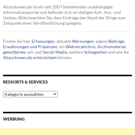
Abzocknews.de ist ein seit 2007 bestehendes unabhängiges
Informationsportal und befindet sich im stetigen Auf-, Aus- und
Umbau. Bitte beachten Sie, dass Einträge den Stand der Dinge zum
Zeitpunkt einer Veröffentlichung spiegeln.
Finden Sie hier
Erfassungen
, aktuelle
Warnungen
, eigene
Beiträge
,
Erwähnungen und Präsenzen
, ein
Webverzeichnis
,
Archivmaterial
,
getwittertes
, wir und
Social-Media
, weitere
Schlagzeilen
und wie Sie
Abzocknews.de unterstützen
können.
RESSORTS & SERVICES
Ressorts
&
Services
WERBUNG