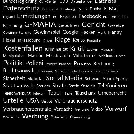
Datenklau
Bundesregierung
CDU
Datenhandel
Call-Center
Datenschutz
E-Mail
Dubios
Drohung
Download
Druck
Ermittlungen
Facebook
Experten
EU
Festnahme
England
FDP
G-MAFIA
Gericht
Gebühren
Gesetze
Fälschung
Gewinnspiel
Google
Handy
Hacker
Haft
Gewinnmitteilung
Klage
Konto
Illegal
Inkassobüro
Kinder
Kontrolle
Kostenfallen
Kritik
Kriminalität
Locken
Manager
Missbrauch
Mitarbeiter
Masche
Manipulation
Mobilfunk
Opfer
Politik
Polizei
Prozess
Rechnung
Protest
Provider
Rechtsanwalt
Schaden
Regierung
Schadenersatz
Schutz
Schweiz
Social Media
Sicherheit
Skandal
Spam
Software
Sperre
Staatsanwalt
Telefonieren
Strafe
Studien
Steuern
Streit
Teuer
Urheberrecht
Täuschung
Telefonwerbung
Telekom
Tricks
Urteile
USA
Verbraucherschutz
Verbot
Vorwurf
Verbraucherzentrale
Verdacht
Video
Vertrag
Werbung
Wachstum
Österreich
Überwachung