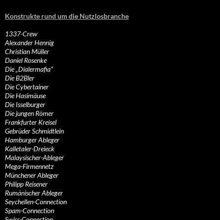
Konstrukte rund um die Nutzlosbranche
1337-Crew
Alexander Hennig
Christian Müller
Daniel Rosenke
Die „Dialermafia“
Die B2Bler
Die Cybertainer
Die Hasimäuse
Die Isselburger
Die jungen Römer
Frankfurter Kreisel
Gebrüder Schmidtlein
Hamburger Ableger
Kalletaler-Dreieck
Malaysischer-Ableger
Mega-Firmennetz
Münchener Ableger
Philipp Reisener
Rumänischer Ableger
Seychellen-Connection
Spam-Connection
Swiss-Connection