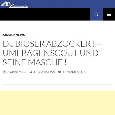
Zum
Inhalt
Suchen
Abzocknews.de
springen
PRIMÄR
MENÜ
ABZOCKNEWS
DUBIOSER ABZOCKER ! –
UMFRAGENSCOUT UND
SEINE MASCHE !
7. APRIL 2008
ABZOCKNEWS
1 KOMMENTAR