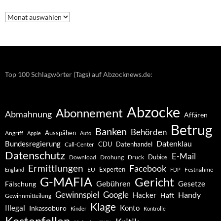
Nachrichten
–
Archiv
Top 100 Schlagwörter (Tags) auf Abzocknews.de:
Abzocke
Abonnement
Abmahnung
Affären
Betrug
Banken
Behörden
Ausspähen
Angriff
Apple
Auto
Datenklau
Bundesregierung
CDU
Datenhandel
Call-Center
Datenschutz
E-Mail
Dubios
Drohung
Download
Druck
Ermittlungen
Facebook
Experten
EU
Festnahme
England
FDP
G-MAFIA
Gericht
Gebühren
Gesetze
Fälschung
Gewinnspiel
Google
Handy
Hacker
Haft
Gewinnmitteilung
Klage
Konto
Illegal
Inkassobüro
Kinder
Kontrolle
Kostenfallen