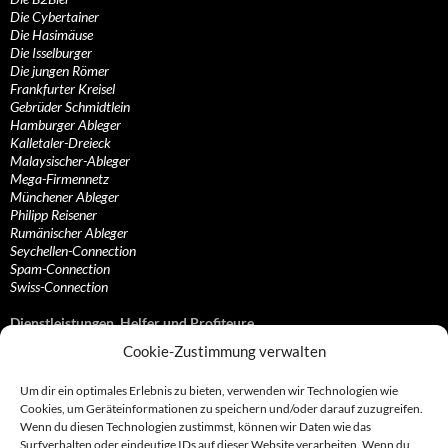
Die Cybertainer
Die Hasimäuse
Die Isselburger
Die jungen Römer
Frankfurter Kreisel
Gebrüder Schmidtlein
Hamburger Ableger
Kalletaler-Dreieck
Malaysischer-Ableger
Mega-Firmennetz
Münchener Ableger
Philipp Reisener
Rumänischer Ableger
Seychellen-Connection
Spam-Connection
Swiss-Connection
Dienstleistungen, Helfer und Profiteure
Cookie-Zustimmung verwalten
Anonymisierungsdienste, VPN- und Web-Proxy…
Anwaltliche Vertretungen, Kanzleien und Juristen
Um dir ein optimales Erlebnis zu bieten, verwenden wir Technologien wie
Bezahlsysteme, Finanzdienstleister und…
Cookies, um Geräteinformationen zu speichern und/oder darauf zuzugreifen.
Bürodienstleister, Firmengründer- und/oder…
Wenn du diesen Technologien zustimmst, können wir Daten wie das
Datenhändler, Adressbroker und zielgerichtetes…
Surfverhalten oder eindeutige IDs auf dieser Website verarbeiten. Wenn du