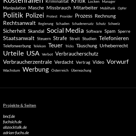
Kritik
Kriminalität
Locken
Manager
Missbrauch
Mitarbeiter
Masche
Manipulation
Mobilfunk
Opfer
Politik
Polizei
Prozess
Rechnung
Protest
Provider
Rechtsanwalt
Schaden
Regierung
Schadenersatz
Schutz
Schweiz
Social Media
Sicherheit
Skandal
Spam
Software
Sperre
Staatsanwalt
Telefonieren
Strafe
Studien
Steuern
Streit
Teuer
Urheberrecht
Täuschung
Telefonwerbung
Telekom
Tricks
Urteile
USA
Verbraucherschutz
Verbot
Vorwurf
Verbraucherzentrale
Verdacht
Video
Vertrag
Werbung
Wachstum
Österreich
Überwachung
Projekte & Seiten
bncf.de
fuchsich.de
abzocktalk.de
adrian-fuchs.de