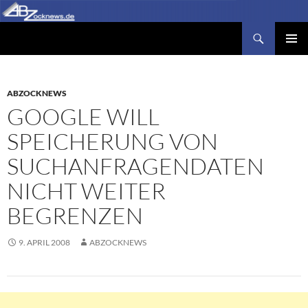
Zum
Inhalt
Suchen
Abzocknews.de
springen
PRIMÄR
MENÜ
ABZOCKNEWS
GOOGLE WILL
SPEICHERUNG VON
SUCHANFRAGENDATEN
NICHT WEITER
BEGRENZEN
9. APRIL 2008
ABZOCKNEWS