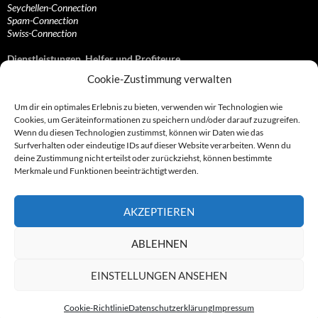
Seychellen-Connection
Spam-Connection
Swiss-Connection
Dienstleistungen, Helfer und Profiteure
Cookie-Zustimmung verwalten
Anonymisierungsdienste, VPN- und Web-Proxy…
Anwaltliche Vertretungen, Kanzleien und Juristen
Um dir ein optimales Erlebnis zu bieten, verwenden wir Technologien wie
Bezahlsysteme, Finanzdienstleister und…
Cookies, um Geräteinformationen zu speichern und/oder darauf zuzugreifen.
Bürodienstleister, Firmengründer- und/oder…
Wenn du diesen Technologien zustimmst, können wir Daten wie das
Datenhändler, Adressbroker und zielgerichtetes…
Surfverhalten oder eindeutige IDs auf dieser Website verarbeiten. Wenn du
Hosting, Routing, Provider, Domain-, Web- und…
deine Zustimmung nicht erteilst oder zurückziehst, können bestimmte
Inkasso, Forderungsmanagement und eintreibende…
Merkmale und Funktionen beeinträchtigt werden.
Spieleanbieter, Online- und Browsergames
Onlinecasinos, Glücksspiele, Poker, Roulette & Co.
Partnerprogramme, Vertriebskanäle- und…
AKZEPTIEREN
Telekommunikationsdienstleister, Internet…
Vereine, Verbände, Vereinigungen und Lobbyisten
Web-Rotlichtbezirk, Erotik- und XXX-Anbieter
ABLEHNEN
Sonstige Dienstleister, Profiteure und Kooperationen
EINSTELLUNGEN ANSEHEN
Cookie-Richtlinie
Datenschutzerklärung
Impressum
© 2007 - 2026 by Abzocknews.de