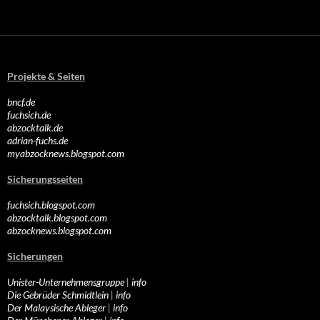
Projekte & Seiten
bncf.de
fuchsich.de
abzocktalk.de
adrian-fuchs.de
myabzocknews.blogspot.com
Sicherungsseiten
fuchsich.blogspot.com
abzocktalk.blogspot.com
abzocknews.blogspot.com
Sicherungen
Unister-Unternehmensgruppe
|
info
Die Gebrüder Schmidtlein
|
info
Der Malaysische Ableger
|
info