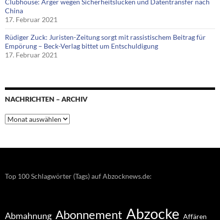
Clubhouse: Ärger wegen Sicherheitslücken und Datentransfer nach
China
17. Februar 2021
Rüdiger Zuck: Juristen-Zeitung sorgt mit rassistischem Beitrag für
Empörung – Beck-Verlag bittet um Entschuldigung
17. Februar 2021
NACHRICHTEN – ARCHIV
Nachrichten
–
Archiv
Top 100 Schlagwörter (Tags) auf Abzocknews.de:
Abzocke
Abonnement
Abmahnung
Affären