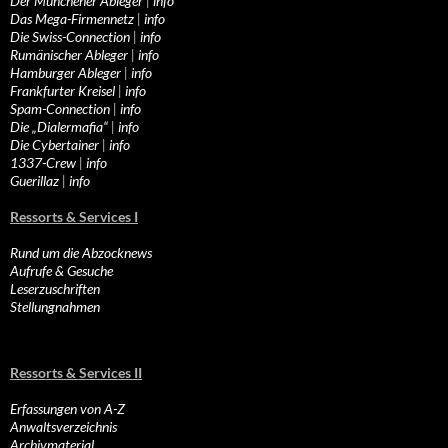
Der Münchener Ableger
|
info
Das Mega-Firmennetz
|
info
Die Swiss-Connection
|
info
Rumänischer Ableger
|
info
Hamburger Ableger
|
info
Frankfurter Kreisel
|
info
Spam-Connection
|
info
Die „Dialermafia“
|
info
Die Cybertainer
|
info
1337-Crew
|
info
Guerillaz
|
info
Ressorts & Services I
Rund um die Abzocknews
Aufrufe & Gesuche
Leserzuschriften
Stellungnahmen
Ressorts & Services II
Erfassungen von A-Z
Anwaltsverzeichnis
Archivmaterial