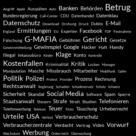
Betrug
Banken
Behörden
Ausspähen
Angriff
Apple
Auto
Datenklau
Bundesregierung
CDU
Datenhandel
Call-Center
Datenschutz
E-Mail
Dubios
Drohung
Download
Druck
Ermittlungen
Facebook
Experten
EU
Festnahme
England
FDP
G-MAFIA
Gericht
Gebühren
Gesetze
Fälschung
Gewinnspiel
Google
Handy
Hacker
Haft
Gewinnmitteilung
Klage
Konto
Illegal
Inkassobüro
Kinder
Kontrolle
Kostenfallen
Kritik
Kriminalität
Locken
Manager
Missbrauch
Mitarbeiter
Masche
Manipulation
Mobilfunk
Opfer
Politik
Polizei
Prozess
Rechnung
Protest
Provider
Rechtsanwalt
Schaden
Regierung
Schadenersatz
Schutz
Schweiz
Social Media
Sicherheit
Skandal
Spam
Software
Sperre
Staatsanwalt
Telefonieren
Strafe
Studien
Steuern
Streit
Teuer
Urheberrecht
Täuschung
Telefonwerbung
Telekom
Tricks
Urteile
USA
Verbraucherschutz
Verbot
Vorwurf
Verbraucherzentrale
Verdacht
Video
Vertrag
Werbung
Wachstum
Österreich
Überwachung