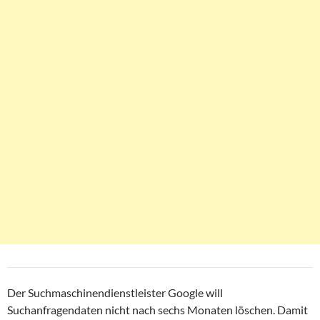
Der Suchmaschinendienstleister Google will
Suchanfragendaten nicht nach sechs Monaten löschen. Damit