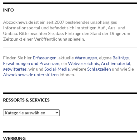
INFO
Abzocknews.de ist ein seit 2007 bestehendes unabhängiges
Informationsportal und befindet sich im stetigen Auf-, Aus- und
Umbau. Bitte beachten Sie, dass Einträge den Stand der Dinge zum
Zeitpunkt einer Veröffentlichung spiegeln.
Finden Sie hier
Erfassungen
, aktuelle
Warnungen
, eigene
Beiträge
,
Erwähnungen und Präsenzen
, ein
Webverzeichnis
,
Archivmaterial
,
getwittertes
, wir und
Social-Media
, weitere
Schlagzeilen
und wie Sie
Abzocknews.de unterstützen
können.
RESSORTS & SERVICES
Ressorts
&
Services
WERBUNG