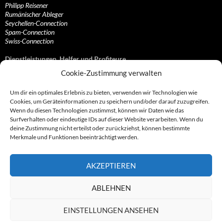
Philipp Reisener
Rumänischer Ableger
Seychellen-Connection
Spam-Connection
Swiss-Connection
Dienstleistungen, Helfer und Profiteure
Cookie-Zustimmung verwalten
Anonymisierungsdienste, VPN- und Web-Proxy…
Anwaltliche Vertretungen, Kanzleien und Juristen
Um dir ein optimales Erlebnis zu bieten, verwenden wir Technologien wie
Bezahlsysteme, Finanzdienstleister und…
Cookies, um Geräteinformationen zu speichern und/oder darauf zuzugreifen.
Bürodienstleister, Firmengründer- und/oder…
Wenn du diesen Technologien zustimmst, können wir Daten wie das
Datenhändler, Adressbroker und zielgerichtetes…
Surfverhalten oder eindeutige IDs auf dieser Website verarbeiten. Wenn du
Hosting, Routing, Provider, Domain-, Web- und…
deine Zustimmung nicht erteilst oder zurückziehst, können bestimmte
Inkasso, Forderungsmanagement und eintreibende…
Merkmale und Funktionen beeinträchtigt werden.
Spieleanbieter, Online- und Browsergames
Onlinecasinos, Glücksspiele, Poker, Roulette & Co.
Partnerprogramme, Vertriebskanäle- und…
AKZEPTIEREN
Telekommunikationsdienstleister, Internet…
Vereine, Verbände, Vereinigungen und Lobbyisten
Web-Rotlichtbezirk, Erotik- und XXX-Anbieter
ABLEHNEN
Sonstige Dienstleister, Profiteure und Kooperationen
EINSTELLUNGEN ANSEHEN