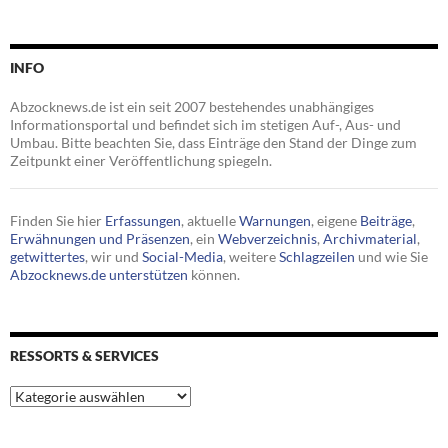
INFO
Abzocknews.de ist ein seit 2007 bestehendes unabhängiges
Informationsportal und befindet sich im stetigen Auf-, Aus- und
Umbau. Bitte beachten Sie, dass Einträge den Stand der Dinge zum
Zeitpunkt einer Veröffentlichung spiegeln.
Finden Sie hier
Erfassungen
, aktuelle
Warnungen
, eigene
Beiträge
,
Erwähnungen und Präsenzen
, ein
Webverzeichnis
,
Archivmaterial
,
getwittertes
, wir und
Social-Media
, weitere
Schlagzeilen
und wie Sie
Abzocknews.de unterstützen
können.
RESSORTS & SERVICES
Ressorts
&
Services