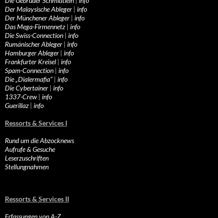
Die Gebrüder Schmidtlein
|
info
Der Malaysische Ableger
|
info
Der Münchener Ableger
|
info
Das Mega-Firmennetz
|
info
Die Swiss-Connection
|
info
Rumänischer Ableger
|
info
Hamburger Ableger
|
info
Frankfurter Kreisel
|
info
Spam-Connection
|
info
Die „Dialermafia“
|
info
Die Cybertainer
|
info
1337-Crew
|
info
Guerillaz
|
info
Ressorts & Services I
Rund um die Abzocknews
Aufrufe & Gesuche
Leserzuschriften
Stellungnahmen
Ressorts & Services II
Erfassungen von A-Z