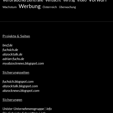
Video
Vertrag
Werbung
Wachstum
Österreich
Überwachung
Projekte & Seiten
bncf.de
fuchsich.de
abzocktalk.de
adrian-fuchs.de
myabzocknews.blogspot.com
Sicherungsseiten
fuchsich.blogspot.com
abzocktalk.blogspot.com
abzocknews.blogspot.com
Sicherungen
Unister-Unternehmensgruppe
|
info