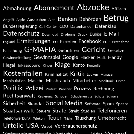
Abzocke
Abonnement
Abmahnung
Affären
Betrug
Banken
Behörden
Ausspähen
Angriff
Apple
Auto
Datenklau
Bundesregierung
CDU
Datenhandel
Call-Center
Datenschutz
E-Mail
Dubios
Drohung
Download
Druck
Ermittlungen
Facebook
Experten
EU
Festnahme
England
FDP
G-MAFIA
Gericht
Gebühren
Gesetze
Fälschung
Gewinnspiel
Google
Handy
Hacker
Haft
Gewinnmitteilung
Klage
Konto
Illegal
Inkassobüro
Kinder
Kontrolle
Kostenfallen
Kritik
Kriminalität
Locken
Manager
Missbrauch
Mitarbeiter
Masche
Manipulation
Mobilfunk
Opfer
Politik
Polizei
Prozess
Rechnung
Protest
Provider
Rechtsanwalt
Schaden
Regierung
Schadenersatz
Schutz
Schweiz
Social Media
Sicherheit
Skandal
Spam
Software
Sperre
Staatsanwalt
Telefonieren
Strafe
Studien
Steuern
Streit
Teuer
Urheberrecht
Täuschung
Telefonwerbung
Telekom
Tricks
Urteile
USA
Verbraucherschutz
Verbot
Vorwurf
Verbraucherzentrale
Verdacht