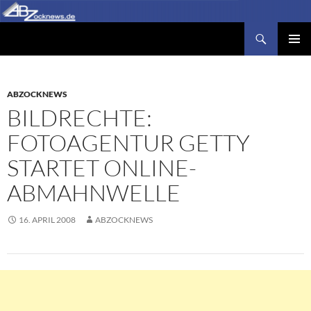
Zum
Inhalt
Suchen
Abzocknews.de
springen
PRIMÄR
MENÜ
ABZOCKNEWS
BILDRECHTE:
FOTOAGENTUR GETTY
STARTET ONLINE-
ABMAHNWELLE
16. APRIL 2008
ABZOCKNEWS