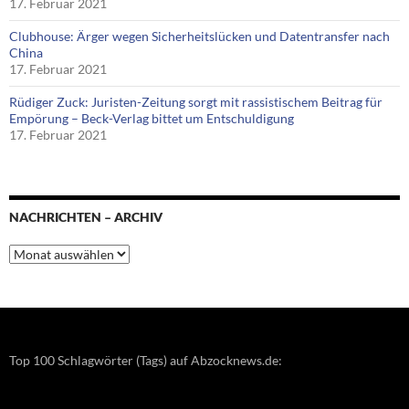
17. Februar 2021
Clubhouse: Ärger wegen Sicherheitslücken und Datentransfer nach
China
17. Februar 2021
Rüdiger Zuck: Juristen-Zeitung sorgt mit rassistischem Beitrag für
Empörung – Beck-Verlag bittet um Entschuldigung
17. Februar 2021
NACHRICHTEN – ARCHIV
Nachrichten
–
Archiv
Top 100 Schlagwörter (Tags) auf Abzocknews.de: