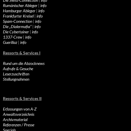
Die Swiss-Connection
|
info
Rumänischer Ableger
|
info
Hamburger Ableger
|
info
Frankfurter Kreisel
|
info
Spam-Connection
|
info
Die „Dialermafia“
|
info
Die Cybertainer
|
info
1337-Crew
|
info
Guerillaz
|
info
Ressorts & Services I
Rund um die Abzocknews
Aufrufe & Gesuche
Leserzuschriften
Stellungnahmen
Ressorts & Services II
Erfassungen von A-Z
Anwaltsverzeichnis
Archivmaterial
Referenzen / Presse
Specials