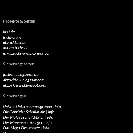
Projekte & Seiten
bncf.de
fuchsich.de
abzocktalk.de
adrian-fuchs.de
myabzocknews.blogspot.com
Sicherungsseiten
fuchsich.blogspot.com
abzocktalk.blogspot.com
abzocknews.blogspot.com
Sicherungen
Unister-Unternehmensgruppe
|
info
Die Gebrüder Schmidtlein
|
info
Der Malaysische Ableger
|
info
Der Münchener Ableger
|
info
Das Mega-Firmennetz
|
info