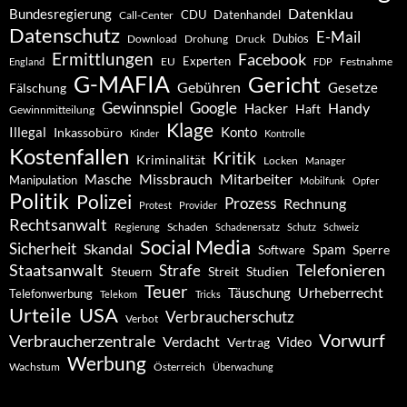
Datenklau
Bundesregierung
CDU
Datenhandel
Call-Center
Datenschutz
E-Mail
Dubios
Drohung
Download
Druck
Ermittlungen
Facebook
Experten
EU
Festnahme
England
FDP
G-MAFIA
Gericht
Gebühren
Gesetze
Fälschung
Gewinnspiel
Google
Handy
Hacker
Haft
Gewinnmitteilung
Klage
Konto
Illegal
Inkassobüro
Kinder
Kontrolle
Kostenfallen
Kritik
Kriminalität
Locken
Manager
Missbrauch
Mitarbeiter
Masche
Manipulation
Mobilfunk
Opfer
Politik
Polizei
Prozess
Rechnung
Protest
Provider
Rechtsanwalt
Schaden
Regierung
Schadenersatz
Schutz
Schweiz
Social Media
Sicherheit
Skandal
Spam
Software
Sperre
Staatsanwalt
Telefonieren
Strafe
Studien
Steuern
Streit
Teuer
Urheberrecht
Täuschung
Telefonwerbung
Telekom
Tricks
Urteile
USA
Verbraucherschutz
Verbot
Vorwurf
Verbraucherzentrale
Verdacht
Video
Vertrag
Werbung
Wachstum
Österreich
Überwachung