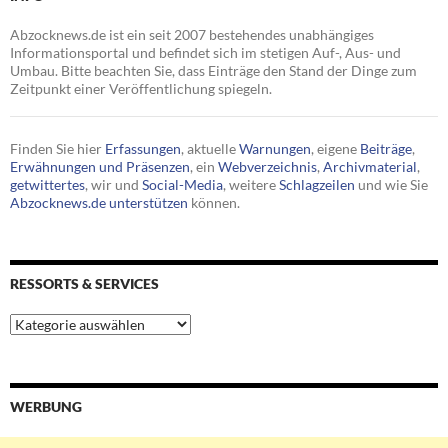
Abzocknews.de ist ein seit 2007 bestehendes unabhängiges
Informationsportal und befindet sich im stetigen Auf-, Aus- und
Umbau. Bitte beachten Sie, dass Einträge den Stand der Dinge zum
Zeitpunkt einer Veröffentlichung spiegeln.
Finden Sie hier
Erfassungen
, aktuelle
Warnungen
, eigene
Beiträge
,
Erwähnungen und Präsenzen
, ein
Webverzeichnis
,
Archivmaterial
,
getwittertes
, wir und
Social-Media
, weitere
Schlagzeilen
und wie Sie
Abzocknews.de unterstützen
können.
RESSORTS & SERVICES
Ressorts
&
Services
WERBUNG