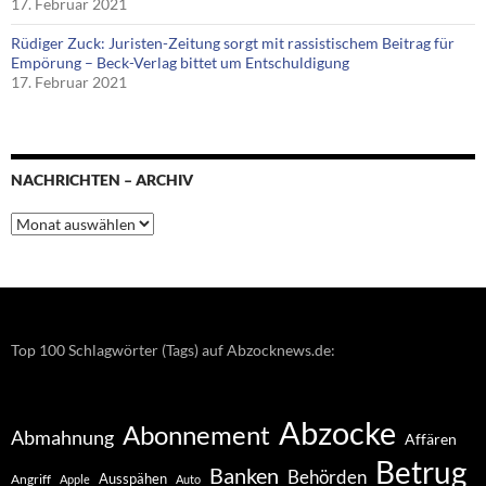
17. Februar 2021
Rüdiger Zuck: Juristen-Zeitung sorgt mit rassistischem Beitrag für
Empörung – Beck-Verlag bittet um Entschuldigung
17. Februar 2021
NACHRICHTEN – ARCHIV
Nachrichten
–
Archiv
Top 100 Schlagwörter (Tags) auf Abzocknews.de:
Abzocke
Abonnement
Abmahnung
Affären
Betrug
Banken
Behörden
Ausspähen
Angriff
Apple
Auto