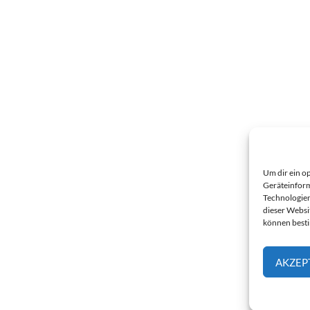
Um dir ein o
Geräteinform
Technologien
dieser Websi
können best
AKZEP