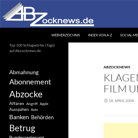
Zum
Inhalt
springen
Suchen
Abzocknews.de
WEBVERZEICHNIS
INDEX VON A-Z
SOCIAL-ME
Ihr unabhängiges
Top 100 Schlagwörter (Tags)
Informationsportal
auf Abzocknews.de:
ABZOCKNEWS
Abmahnung
KLAGE
Abonnement
FILM 
Abzocke
18. APRIL 2008
Affären
Angriff
Apple
Ausspähen
Auto
Banken
Behörden
Betrug
Bundesregierung