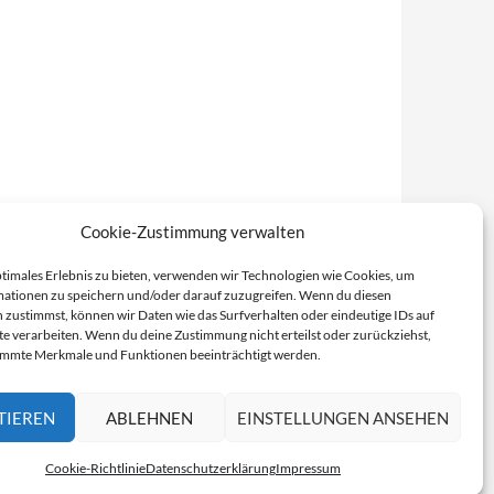
Cookie-Zustimmung verwalten
ptimales Erlebnis zu bieten, verwenden wir Technologien wie Cookies, um
ationen zu speichern und/oder darauf zuzugreifen. Wenn du diesen
 zustimmst, können wir Daten wie das Surfverhalten oder eindeutige IDs auf
te verarbeiten. Wenn du deine Zustimmung nicht erteilst oder zurückziehst,
immte Merkmale und Funktionen beeinträchtigt werden.
TIEREN
ABLEHNEN
EINSTELLUNGEN ANSEHEN
Cookie-Richtlinie
Datenschutzerklärung
Impressum