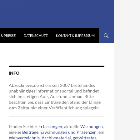
 & PRESSE
DATENSCHUTZ
KONTAKT & IMPRESSUM
INFO
Abzocknews.de ist ein seit 2007 bestehendes
unabhängiges Informationsportal und befindet
sich im stetigen Auf-, Aus- und Umbau. Bitte
beachten Sie, dass Einträge den Stand der Dinge
zum Zeitpunkt einer Veröffentlichung spiegeln.
Finden Sie hier
Erfassungen
, aktuelle
Warnungen
,
eigene
Beiträge
,
Erwähnungen und Präsenzen
, ein
Webverzeichnis
,
Archivmaterial
,
getwittertes
,