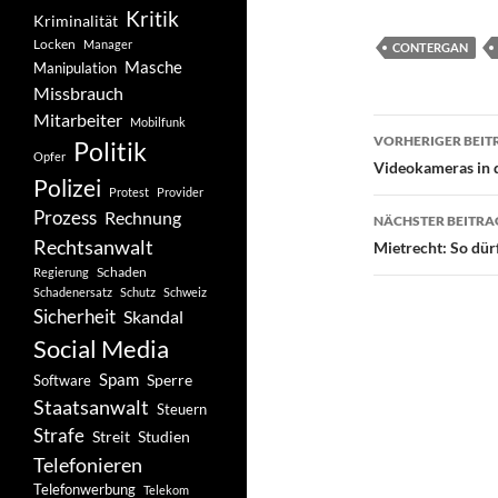
Kritik
Kriminalität
Locken
Manager
CONTERGAN
Masche
Manipulation
Missbrauch
Mitarbeiter
Mobilfunk
Beitragsn
VORHERIGER BEIT
Politik
Opfer
Videokameras in 
Polizei
Protest
Provider
Prozess
Rechnung
NÄCHSTER BEITRA
Rechtsanwalt
Mietrecht: So dür
Schaden
Regierung
Schadenersatz
Schutz
Schweiz
Sicherheit
Skandal
Social Media
Spam
Software
Sperre
Staatsanwalt
Steuern
Strafe
Studien
Streit
Telefonieren
Telefonwerbung
Telekom