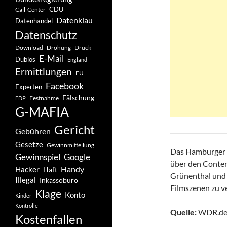
CDU
Call-Center
Datenklau
Datenhandel
Datenschutz
Drohung
Download
Druck
E-Mail
Dubios
England
Ermittlungen
EU
Facebook
Experten
Fälschung
Festnahme
FDP
G-MAFIA
Gericht
Gebühren
Gesetze
Gewinnmitteilung
Das Hamburger L
Gewinnspiel
Google
über den Conte
Handy
Hacker
Haft
Grünenthal und 
Illegal
Inkassobüro
Filmszenen zu v
Klage
Konto
Kinder
Kontrolle
Quelle:
WDR.de
Kostenfallen