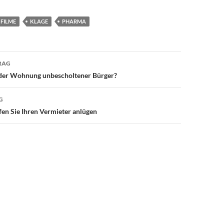
FILME
KLAGE
PHARMA
avigation
RAG
der Wohnung unbescholtener Bürger?
G
fen Sie Ihren Vermieter anlügen