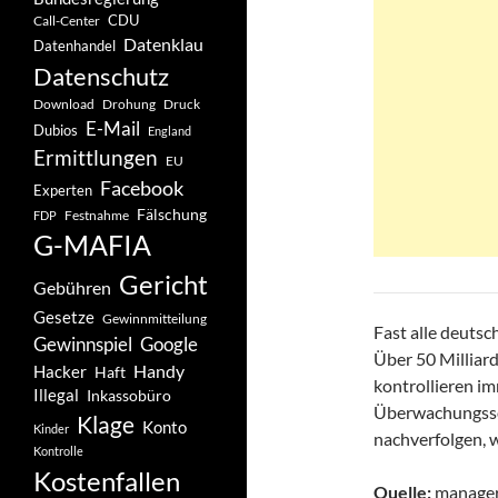
CDU
Call-Center
Datenklau
Datenhandel
Datenschutz
Drohung
Download
Druck
E-Mail
Dubios
England
Ermittlungen
EU
Facebook
Experten
Fälschung
Festnahme
FDP
G-MAFIA
Gericht
Gebühren
Gesetze
Gewinnmitteilung
Fast alle deutsc
Gewinnspiel
Google
Über 50 Milliard
Handy
Hacker
Haft
kontrollieren im
Illegal
Inkassobüro
Überwachungsso
Klage
Konto
Kinder
nachverfolgen, w
Kontrolle
Kostenfallen
Quelle:
manager