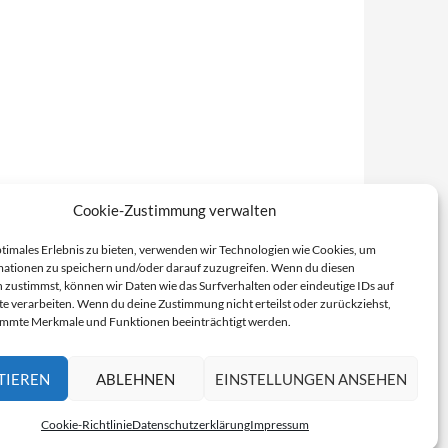
Cookie-Zustimmung verwalten
ptimales Erlebnis zu bieten, verwenden wir Technologien wie Cookies, um
ationen zu speichern und/oder darauf zuzugreifen. Wenn du diesen
 zustimmst, können wir Daten wie das Surfverhalten oder eindeutige IDs auf
te verarbeiten. Wenn du deine Zustimmung nicht erteilst oder zurückziehst,
immte Merkmale und Funktionen beeinträchtigt werden.
TIEREN
ABLEHNEN
EINSTELLUNGEN ANSEHEN
Cookie-Richtlinie
Datenschutzerklärung
Impressum