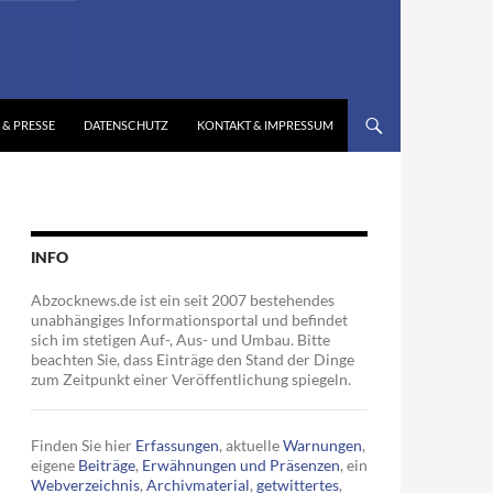
 & PRESSE
DATENSCHUTZ
KONTAKT & IMPRESSUM
INFO
Abzocknews.de ist ein seit 2007 bestehendes
unabhängiges Informationsportal und befindet
sich im stetigen Auf-, Aus- und Umbau. Bitte
beachten Sie, dass Einträge den Stand der Dinge
zum Zeitpunkt einer Veröffentlichung spiegeln.
Finden Sie hier
Erfassungen
, aktuelle
Warnungen
,
eigene
Beiträge
,
Erwähnungen und Präsenzen
, ein
Webverzeichnis
,
Archivmaterial
,
getwittertes
,