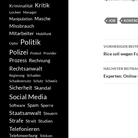
Kritik
Kriminalität
Locken
Manager
Masche
Manipulation
JOB
KONTRO
Missbrauch
Mitarbeiter
Mobilfunk
Politik
Beitragsn
Opfer
VORHERIGER BEIT
Polizei
Protest
Provider
Rice soll wegen F
Prozess
Rechnung
Rechtsanwalt
NÄCHSTER BEITRA
Schaden
Regierung
Experten: Online
Schadenersatz
Schutz
Schweiz
Sicherheit
Skandal
Social Media
Spam
Software
Sperre
Staatsanwalt
Steuern
Strafe
Studien
Streit
Telefonieren
Telefonwerbung
Telekom