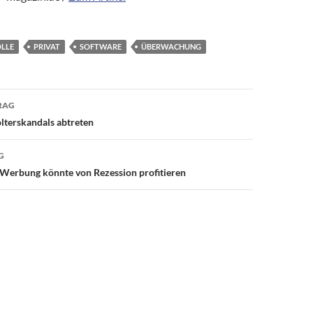
LLE
PRIVAT
SOFTWARE
ÜBERWACHUNG
avigation
RAG
olterskandals abtreten
G
-Werbung könnte von Rezession profitieren