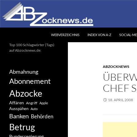
Zum
Inhalt
springen
Suchen
Abzocknews.de
WEBVERZEICHNIS
INDEX VON A-Z
SOCIAL-ME
Ihr unabhängiges
Top 100 Schlagwörter (Tags)
Informationsportal
auf Abzocknews.de:
ABZOCKNEWS
Abmahnung
ÜBERW
Abonnement
CHEF S
Abzocke
18. APRIL 2008
Affären
Angriff
Apple
Ausspähen
Auto
Banken
Behörden
Betrug
Bundesregierung