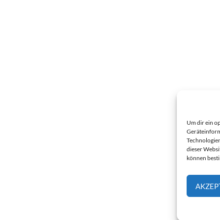
Um dir ein o
Geräteinform
Technologien
dieser Websi
können best
AKZEP