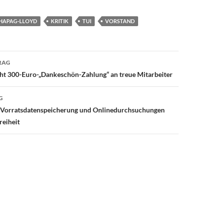
HAPAG-LLOYD
KRITIK
TUI
VORSTAND
avigation
RAG
cht 300-Euro-„Dankeschön-Zahlung“ an treue Mitarbeiter
G
: Vorratsdatenspeicherung und Onlinedurchsuchungen
reiheit