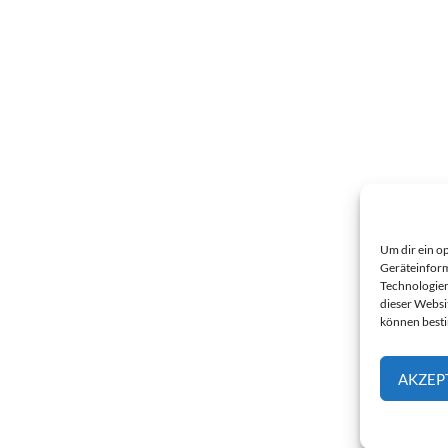
Um dir ein o
Geräteinform
Technologien
dieser Websi
können best
AKZEP