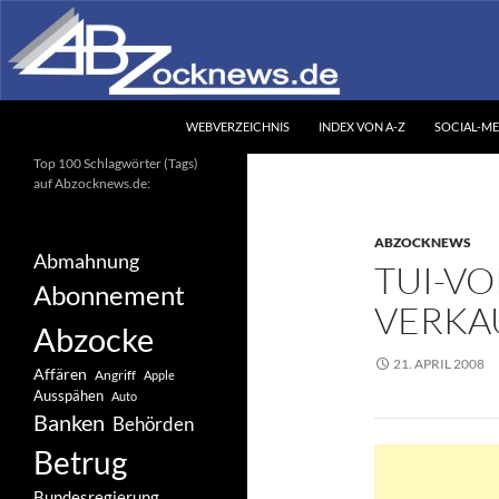
Zum
Inhalt
springen
Suchen
Abzocknews.de
WEBVERZEICHNIS
INDEX VON A-Z
SOCIAL-ME
Ihr unabhängiges
Top 100 Schlagwörter (Tags)
Informationsportal
auf Abzocknews.de:
ABZOCKNEWS
Abmahnung
TUI-VO
Abonnement
VERKA
Abzocke
21. APRIL 2008
Affären
Angriff
Apple
Ausspähen
Auto
Banken
Behörden
Betrug
Bundesregierung