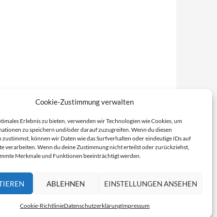
Cookie-Zustimmung verwalten
ptimales Erlebnis zu bieten, verwenden wir Technologien wie Cookies, um
ationen zu speichern und/oder darauf zuzugreifen. Wenn du diesen
 zustimmst, können wir Daten wie das Surfverhalten oder eindeutige IDs auf
te verarbeiten. Wenn du deine Zustimmung nicht erteilst oder zurückziehst,
immte Merkmale und Funktionen beeinträchtigt werden.
TIEREN
ABLEHNEN
EINSTELLUNGEN ANSEHEN
Cookie-Richtlinie
Datenschutzerklärung
Impressum