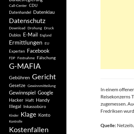
CDU
Call-Center
Datenklau
Datenhandel
Datenschutz
Drohung
Download
Druck
E-Mail
Dubios
England
Ermittlungen
EU
Facebook
Experten
Fälschung
Festnahme
FDP
G-MAFIA
Gericht
Gebühren
Gesetze
Gewinnmitteilung
In einem offenen
Gewinnspiel
Google
Reisekonzerns T
Handy
Hacker
Haft
zugemessen. Auc
Illegal
Inkassobüro
Fredriksen wurd
Klage
Konto
Kinder
Kontrolle
Quelle:
Netzeitu
Kostenfallen