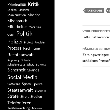
Kritik
Kriminalität
Locken
Manager
AKTIONÄRE
Masche
Manipulation
Missbrauch
Mitarbeiter
Mobilfunk
Beitragsn
VORHERIGER BEIT
Politik
Opfer
Lidl-Chef verspri
Polizei
Protest
Provider
Prozess
Rechnung
NÄCHSTER BEITRA
Rechtsanwalt
Zeitungsverleger
Schaden
Regierung
schädigen Pressef
Schadenersatz
Schutz
Schweiz
Sicherheit
Skandal
Social Media
Spam
Software
Sperre
Staatsanwalt
Steuern
Strafe
Studien
Streit
Telefonieren
Telefonwerbung
Telekom