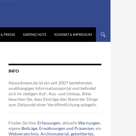
 & PRESSE
DATENSCHUTZ
KONTAKT & IMPRESSUM
INFO
Abzocknews.de ist ein seit 2007 bestehendes
unabhängiges Informationsportal und befindet
sich im stetigen Auf-, Aus- und Umbau. Bitte
beachten Sie, dass Einträge den Stand der Dinge
zum Zeitpunkt einer Veröffentlichung spiegeln.
Finden Sie hier
Erfassungen
, aktuelle
Warnungen
,
eigene
Beiträge
,
Erwähnungen und Präsenzen
, ein
Webverzeichnis
,
Archivmaterial
,
getwittertes
,