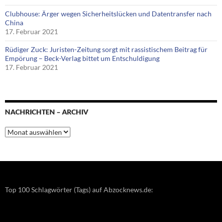
Clubhouse: Ärger wegen Sicherheitslücken und Datentransfer nach
China
17. Februar 2021
Rüdiger Zuck: Juristen-Zeitung sorgt mit rassistischem Beitrag für
Empörung – Beck-Verlag bittet um Entschuldigung
17. Februar 2021
NACHRICHTEN – ARCHIV
Nachrichten
–
Archiv
Top 100 Schlagwörter (Tags) auf Abzocknews.de: