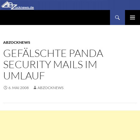
Zum
Inhalt
Suchen
Abzocknews.de
springen
PRIMÄR
MENÜ
ABZOCKNEWS
GEFÄLSCHTE PANDA
SECURITY MAILS IM
UMLAUF
6. MAI 2008
ABZOCKNEWS