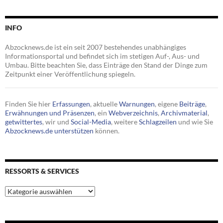
INFO
Abzocknews.de ist ein seit 2007 bestehendes unabhängiges
Informationsportal und befindet sich im stetigen Auf-, Aus- und
Umbau. Bitte beachten Sie, dass Einträge den Stand der Dinge zum
Zeitpunkt einer Veröffentlichung spiegeln.
Finden Sie hier
Erfassungen
, aktuelle
Warnungen
, eigene
Beiträge
,
Erwähnungen und Präsenzen
, ein
Webverzeichnis
,
Archivmaterial
,
getwittertes
, wir und
Social-Media
, weitere
Schlagzeilen
und wie Sie
Abzocknews.de unterstützen
können.
RESSORTS & SERVICES
Ressorts
&
Services