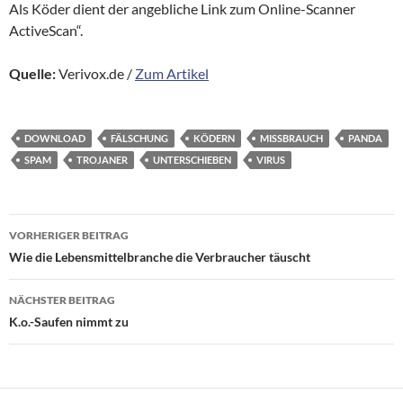
Als Köder dient der angebliche Link zum Online-Scanner
ActiveScan“.
Quelle:
Verivox.de /
Zum Artikel
DOWNLOAD
FÄLSCHUNG
KÖDERN
MISSBRAUCH
PANDA
SPAM
TROJANER
UNTERSCHIEBEN
VIRUS
Beitragsnavigation
VORHERIGER BEITRAG
Wie die Lebensmittelbranche die Verbraucher täuscht
NÄCHSTER BEITRAG
K.o.-Saufen nimmt zu