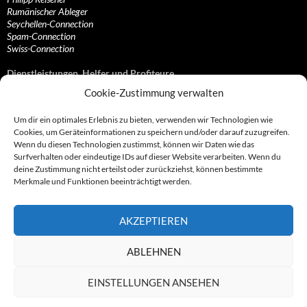
Rumänischer Ableger
Seychellen-Connection
Spam-Connection
Swiss-Connection
Dienstleistungen, Helfer und Profiteure
Cookie-Zustimmung verwalten
Anonymisierungsdienste, VPN- und Web-Proxy…
Anwaltliche Vertretungen, Kanzleien und Juristen
Um dir ein optimales Erlebnis zu bieten, verwenden wir Technologien wie
Bezahlsysteme, Finanzdienstleister und…
Cookies, um Geräteinformationen zu speichern und/oder darauf zuzugreifen.
Bürodienstleister, Firmengründer- und/oder…
Wenn du diesen Technologien zustimmst, können wir Daten wie das
Datenhändler, Adressbroker und zielgerichtetes…
Surfverhalten oder eindeutige IDs auf dieser Website verarbeiten. Wenn du
Hosting, Routing, Provider, Domain-, Web- und…
deine Zustimmung nicht erteilst oder zurückziehst, können bestimmte
Inkasso, Forderungsmanagement und eintreibende…
Merkmale und Funktionen beeinträchtigt werden.
Spieleanbieter, Online- und Browsergames
Onlinecasinos, Glücksspiele, Poker, Roulette & Co.
Partnerprogramme, Vertriebskanäle- und…
AKZEPTIEREN
Telekommunikationsdienstleister, Internet…
Vereine, Verbände, Vereinigungen und Lobbyisten
Web-Rotlichtbezirk, Erotik- und XXX-Anbieter
ABLEHNEN
Sonstige Dienstleister, Profiteure und Kooperationen
EINSTELLUNGEN ANSEHEN