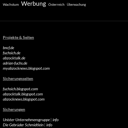
Werbung
Wachstum
Österreich
Überwachung
Projekte & Seiten
bncf.de
fuchsich.de
abzocktalk.de
adrian-fuchs.de
myabzocknews.blogspot.com
Sicherungsseiten
fuchsich.blogspot.com
abzocktalk.blogspot.com
abzocknews.blogspot.com
Sicherungen
Unister-Unternehmensgruppe
|
info
Die Gebrüder Schmidtlein
|
info