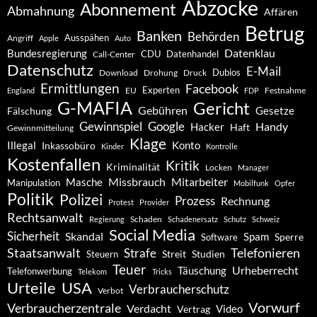
Abzocke
Abonnement
Abmahnung
Affären
Betrug
Banken
Behörden
Ausspähen
Angriff
Apple
Auto
Datenklau
Bundesregierung
CDU
Datenhandel
Call-Center
Datenschutz
E-Mail
Dubios
Drohung
Download
Druck
Ermittlungen
Facebook
Experten
EU
Festnahme
England
FDP
G-MAFIA
Gericht
Gebühren
Gesetze
Fälschung
Gewinnspiel
Google
Handy
Hacker
Haft
Gewinnmitteilung
Klage
Konto
Illegal
Inkassobüro
Kinder
Kontrolle
Kostenfallen
Kritik
Kriminalität
Locken
Manager
Missbrauch
Mitarbeiter
Masche
Manipulation
Mobilfunk
Opfer
Politik
Polizei
Prozess
Rechnung
Protest
Provider
Rechtsanwalt
Schaden
Regierung
Schadenersatz
Schutz
Schweiz
Social Media
Sicherheit
Skandal
Spam
Software
Sperre
Staatsanwalt
Telefonieren
Strafe
Studien
Steuern
Streit
Teuer
Urheberrecht
Täuschung
Telefonwerbung
Telekom
Tricks
Urteile
USA
Verbraucherschutz
Verbot
Vorwurf
Verbraucherzentrale
Verdacht
Video
Vertrag