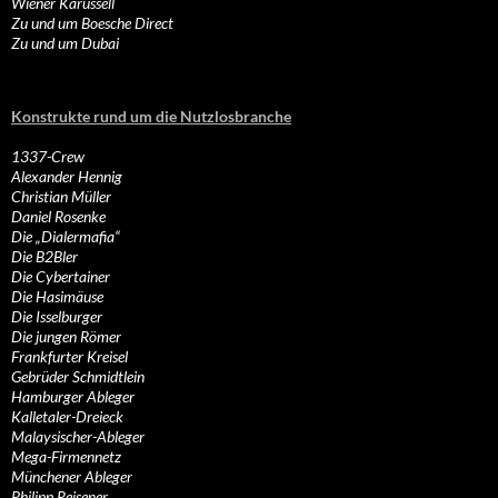
Wiener Karussell
Zu und um Boesche Direct
Zu und um Dubai
Konstrukte rund um die Nutzlosbranche
1337-Crew
Alexander Hennig
Christian Müller
Daniel Rosenke
Die „Dialermafia“
Die B2Bler
Die Cybertainer
Die Hasimäuse
Die Isselburger
Die jungen Römer
Frankfurter Kreisel
Gebrüder Schmidtlein
Hamburger Ableger
Kalletaler-Dreieck
Malaysischer-Ableger
Mega-Firmennetz
Münchener Ableger
Philipp Reisener