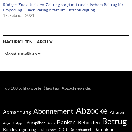
Rüdiger Zuck: Juristen-Zeitung sorgt mit rassistischem Beitrag für
Empörung – Beck-Verlag bittet um Entschuldigung
17. Februar 2021
NACHRICHTEN – ARCHIV
Nachrichten
–
Archiv
Top 100 Schlagwörter (Tags) auf Abzocknews.de:
Abzocke
Abonnement
Abmahnung
Affären
Betrug
Banken
Behörden
Ausspähen
Angriff
Apple
Auto
Datenklau
Bundesregierung
CDU
Datenhandel
Call-Center