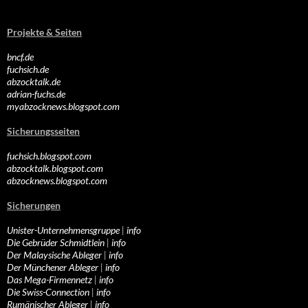
Projekte & Seiten
bncf.de
fuchsich.de
abzocktalk.de
adrian-fuchs.de
myabzocknews.blogspot.com
Sicherungsseiten
fuchsich.blogspot.com
abzocktalk.blogspot.com
abzocknews.blogspot.com
Sicherungen
Unister-Unternehmensgruppe
|
info
Die Gebrüder Schmidtlein
|
info
Der Malaysische Ableger
|
info
Der Münchener Ableger
|
info
Das Mega-Firmennetz
|
info
Die Swiss-Connection
|
info
Rumänischer Ableger
|
info