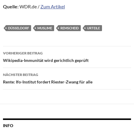
Quelle:
WDR.de /
Zum Artikel
DÜSSELDORF
MUSLIME
REMSCHEID
URTEILE
Beitragsnavigation
VORHERIGER BEITRAG
Wikipedia-Immunität wird gerichtlich geprüft
NÄCHSTER BEITRAG
Rente: Ifo-Institut fordert Riester-Zwang für alle
INFO