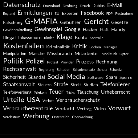
Datenschutz
E-Mail
Dubios
Drohung
Download
Druck
Ermittlungen
Facebook
Experten
EU
Festnahme
England
FDP
G-MAFIA
Gericht
Gebühren
Gesetze
Fälschung
Gewinnspiel
Google
Handy
Hacker
Haft
Gewinnmitteilung
Klage
Konto
Illegal
Inkassobüro
Kinder
Kontrolle
Kostenfallen
Kritik
Kriminalität
Locken
Manager
Missbrauch
Mitarbeiter
Masche
Manipulation
Mobilfunk
Opfer
Politik
Polizei
Prozess
Rechnung
Protest
Provider
Rechtsanwalt
Schaden
Regierung
Schadenersatz
Schutz
Schweiz
Social Media
Sicherheit
Skandal
Spam
Software
Sperre
Staatsanwalt
Telefonieren
Strafe
Studien
Steuern
Streit
Teuer
Urheberrecht
Täuschung
Telefonwerbung
Telekom
Tricks
Urteile
USA
Verbraucherschutz
Verbot
Vorwurf
Verbraucherzentrale
Verdacht
Video
Vertrag
Werbung
Wachstum
Österreich
Überwachung