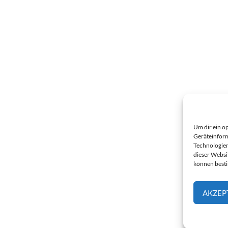
Um dir ein o
Geräteinform
Technologien
dieser Websi
können best
AKZEP