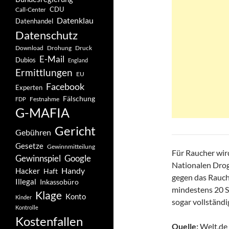
CDU
Call-Center
Datenklau
Datenhandel
Datenschutz
Drohung
Download
Druck
E-Mail
Dubios
England
Ermittlungen
EU
Facebook
Experten
Fälschung
Festnahme
FDP
G-MAFIA
Gericht
Gebühren
Gesetze
Gewinnmitteilung
Für Raucher wir
Gewinnspiel
Google
Nationalen Drog
Handy
Hacker
Haft
gegen das Rauch
Illegal
Inkassobüro
mindestens 20 S
Klage
Konto
Kinder
sogar vollständ
Kontrolle
Kostenfallen
Quelle:
Welt.de