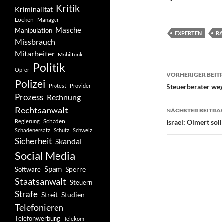
Kritik
Kriminalität
Locken
Manager
Masche
Manipulation
EXPERTEN
R
Missbrauch
Mitarbeiter
Mobilfunk
Politik
Beitragsn
Opfer
VORHERIGER BEIT
Polizei
Protest
Provider
Steuerberater weg
Prozess
Rechnung
Rechtsanwalt
NÄCHSTER BEITRA
Schaden
Regierung
Israel: Olmert sol
Schadenersatz
Schutz
Schweiz
Sicherheit
Skandal
Social Media
Spam
Software
Sperre
Staatsanwalt
Steuern
Strafe
Studien
Streit
Telefonieren
Telefonwerbung
Telekom