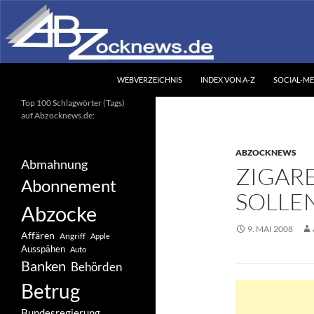
Zum
Inhalt
springen
Suchen
Abzocknews.de
WEBVERZEICHNIS
INDEX VON A-Z
SOCIAL-ME
Ihr unabhängiges
Top 100 Schlagwörter (Tags)
Informationsportal
auf Abzocknews.de:
ABZOCKNEWS
Abmahnung
ZIGAR
Abonnement
SOLLE
Abzocke
9. MAI 2008
Affären
Angriff
Apple
Ausspähen
Auto
Banken
Behörden
Betrug
Bundesregierung