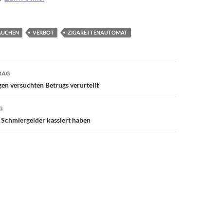
AUCHEN
VERBOT
ZIGARETTENAUTOMAT
avigation
RAG
en versuchten Betrugs verurteilt
G
l Schmiergelder kassiert haben