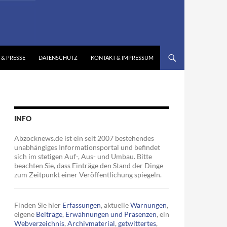
 & PRESSE
DATENSCHUTZ
KONTAKT & IMPRESSUM
INFO
Abzocknews.de ist ein seit 2007 bestehendes
unabhängiges Informationsportal und befindet
sich im stetigen Auf-, Aus- und Umbau. Bitte
beachten Sie, dass Einträge den Stand der Dinge
zum Zeitpunkt einer Veröffentlichung spiegeln.
Finden Sie hier
Erfassungen
, aktuelle
Warnungen
,
eigene
Beiträge
,
Erwähnungen und Präsenzen
, ein
Webverzeichnis
,
Archivmaterial
,
getwittertes
,