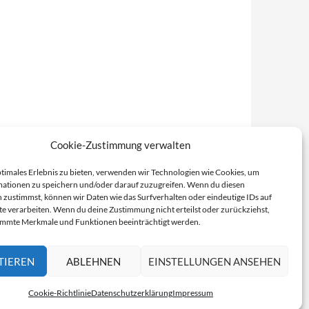
Cookie-Zustimmung verwalten
ptimales Erlebnis zu bieten, verwenden wir Technologien wie Cookies, um
ationen zu speichern und/oder darauf zuzugreifen. Wenn du diesen
 zustimmst, können wir Daten wie das Surfverhalten oder eindeutige IDs auf
te verarbeiten. Wenn du deine Zustimmung nicht erteilst oder zurückziehst,
immte Merkmale und Funktionen beeinträchtigt werden.
TIEREN
ABLEHNEN
EINSTELLUNGEN ANSEHEN
Cookie-Richtlinie
Datenschutzerklärung
Impressum