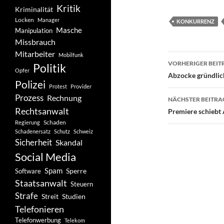
Kritik
Kriminalität
Locken
Manager
KONKURRENZ
Masche
Manipulation
Missbrauch
Mitarbeiter
Mobilfunk
Beitragsn
VORHERIGER BEIT
Politik
Opfer
Abzocke gründlic
Polizei
Protest
Provider
Prozess
Rechnung
NÄCHSTER BEITRA
Rechtsanwalt
Premiere schiebt
Schaden
Regierung
Schadenersatz
Schutz
Schweiz
Sicherheit
Skandal
Social Media
Spam
Software
Sperre
Staatsanwalt
Steuern
Strafe
Studien
Streit
Telefonieren
Telefonwerbung
Telekom