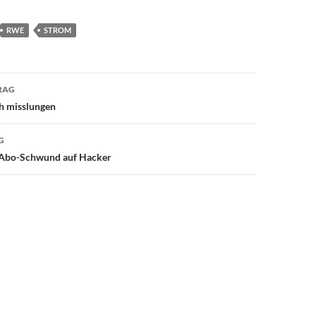
RWE
STROM
avigation
RAG
h misslungen
G
 Abo-Schwund auf Hacker