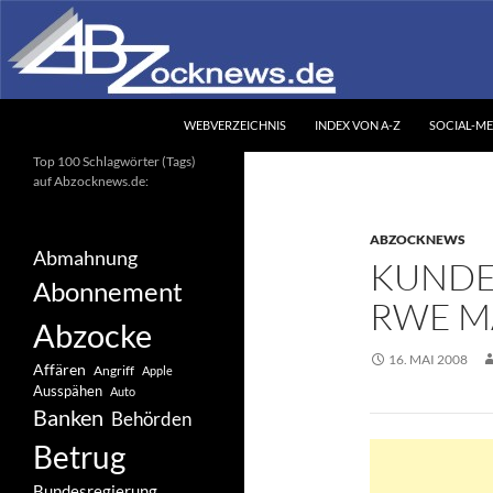
Zum
Inhalt
springen
Suchen
Abzocknews.de
WEBVERZEICHNIS
INDEX VON A-Z
SOCIAL-ME
Ihr unabhängiges
Top 100 Schlagwörter (Tags)
Informationsportal
auf Abzocknews.de:
ABZOCKNEWS
Abmahnung
KUNDE
Abonnement
RWE M
Abzocke
16. MAI 2008
Affären
Angriff
Apple
Ausspähen
Auto
Banken
Behörden
Betrug
Bundesregierung