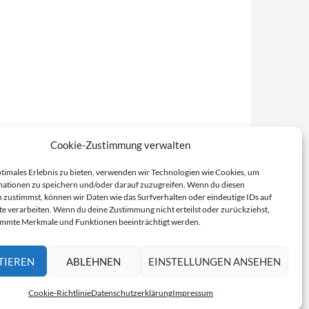
Cookie-Zustimmung verwalten
ptimales Erlebnis zu bieten, verwenden wir Technologien wie Cookies, um
ationen zu speichern und/oder darauf zuzugreifen. Wenn du diesen
 zustimmst, können wir Daten wie das Surfverhalten oder eindeutige IDs auf
te verarbeiten. Wenn du deine Zustimmung nicht erteilst oder zurückziehst,
immte Merkmale und Funktionen beeinträchtigt werden.
TIEREN
ABLEHNEN
EINSTELLUNGEN ANSEHEN
Cookie-Richtlinie
Datenschutzerklärung
Impressum