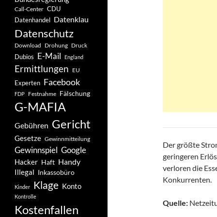
CDU
Call-Center
Datenklau
Datenhandel
Datenschutz
Drohung
Download
Druck
E-Mail
Dubios
England
Ermittlungen
EU
Facebook
Experten
Fälschung
Festnahme
FDP
G-MAFIA
Gericht
Gebühren
Gesetze
Gewinnmitteilung
Der größte Stro
Gewinnspiel
Google
geringeren Erlö
Handy
Hacker
Haft
verloren die Es
Illegal
Inkassobüro
Konkurrenten.
Klage
Konto
Kinder
Kontrolle
Quelle:
Netzeitu
Kostenfallen