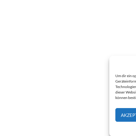
Um dir ein o
Geräteinform
Technologien
dieser Websi
können best
AKZEP