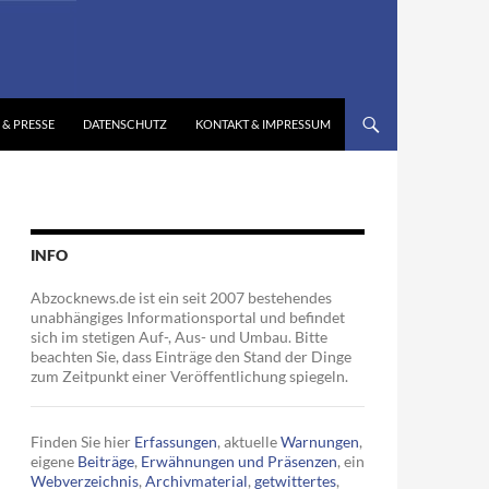
 & PRESSE
DATENSCHUTZ
KONTAKT & IMPRESSUM
INFO
Abzocknews.de ist ein seit 2007 bestehendes
unabhängiges Informationsportal und befindet
sich im stetigen Auf-, Aus- und Umbau. Bitte
beachten Sie, dass Einträge den Stand der Dinge
zum Zeitpunkt einer Veröffentlichung spiegeln.
Finden Sie hier
Erfassungen
, aktuelle
Warnungen
,
eigene
Beiträge
,
Erwähnungen und Präsenzen
, ein
Webverzeichnis
,
Archivmaterial
,
getwittertes
,