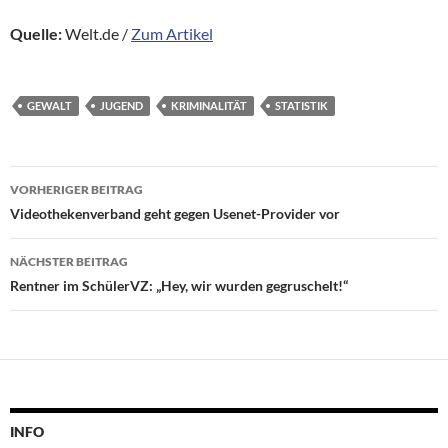
Quelle:
Welt.de /
Zum Artikel
GEWALT
JUGEND
KRIMINALITÄT
STATISTIK
Beitragsnavigation
VORHERIGER BEITRAG
Videothekenverband geht gegen Usenet-Provider vor
NÄCHSTER BEITRAG
Rentner im SchülerVZ: „Hey, wir wurden gegruschelt!“
INFO