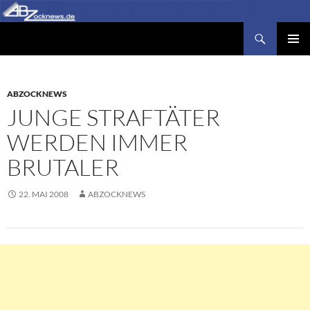
Zum
Inhalt
Suchen
Abzocknews.de
springen
PRIMÄR
MENÜ
ABZOCKNEWS
JUNGE STRAFTÄTER
WERDEN IMMER
BRUTALER
22. MAI 2008
ABZOCKNEWS