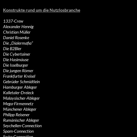
Konstrukte rund um die Nutzlosbranche
1337-Crew
Alexander Hennig
Christian Müller
Daniel Rosenke
Die „Dialermafia“
Die B2Bler
Die Cybertainer
Die Hasimäuse
Die Isselburger
Die jungen Römer
Frankfurter Kreisel
Gebrüder Schmidtlein
Hamburger Ableger
Kalletaler-Dreieck
Malaysischer-Ableger
Mega-Firmennetz
Münchener Ableger
Philipp Reisener
Rumänischer Ableger
Seychellen-Connection
Spam-Connection
Swiss-Connection