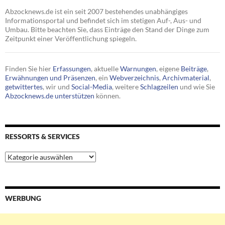
Abzocknews.de ist ein seit 2007 bestehendes unabhängiges
Informationsportal und befindet sich im stetigen Auf-, Aus- und
Umbau. Bitte beachten Sie, dass Einträge den Stand der Dinge zum
Zeitpunkt einer Veröffentlichung spiegeln.
Finden Sie hier
Erfassungen
, aktuelle
Warnungen
, eigene
Beiträge
,
Erwähnungen und Präsenzen
, ein
Webverzeichnis
,
Archivmaterial
,
getwittertes
, wir und
Social-Media
, weitere
Schlagzeilen
und wie Sie
Abzocknews.de unterstützen
können.
RESSORTS & SERVICES
Ressorts
&
Services
WERBUNG