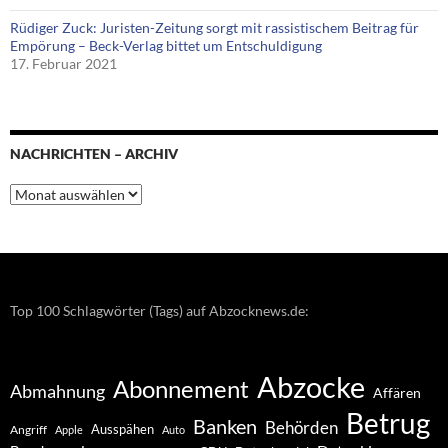
Rüdiger Zuck: Juristen-Zeitung sorgt mit rassistischem Beitrag für
Empörung – Beck-Verlag bittet um Entschuldigung
17. Februar 2021
NACHRICHTEN – ARCHIV
Nachrichten
–
Archiv
Top 100 Schlagwörter (Tags) auf Abzocknews.de:
Abzocke
Abonnement
Abmahnung
Affären
Betrug
Banken
Behörden
Ausspähen
Angriff
Apple
Auto