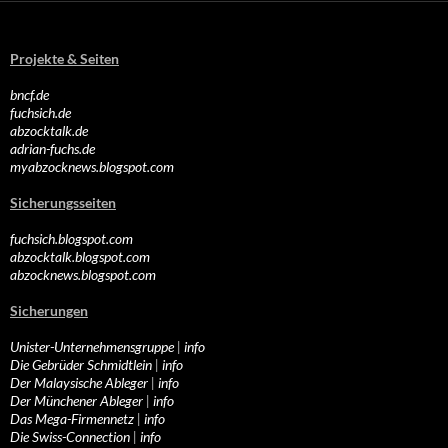
Projekte & Seiten
bncf.de
fuchsich.de
abzocktalk.de
adrian-fuchs.de
myabzocknews.blogspot.com
Sicherungsseiten
fuchsich.blogspot.com
abzocktalk.blogspot.com
abzocknews.blogspot.com
Sicherungen
Unister-Unternehmensgruppe
|
info
Die Gebrüder Schmidtlein
|
info
Der Malaysische Ableger
|
info
Der Münchener Ableger
|
info
Das Mega-Firmennetz
|
info
Die Swiss-Connection
|
info