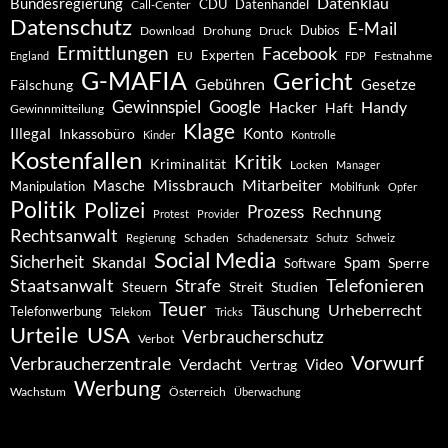
Datenklau
Bundesregierung
CDU
Datenhandel
Call-Center
Datenschutz
E-Mail
Dubios
Drohung
Download
Druck
Ermittlungen
Facebook
Experten
EU
Festnahme
England
FDP
G-MAFIA
Gericht
Gebühren
Gesetze
Fälschung
Gewinnspiel
Google
Handy
Hacker
Haft
Gewinnmitteilung
Klage
Konto
Illegal
Inkassobüro
Kinder
Kontrolle
Kostenfallen
Kritik
Kriminalität
Locken
Manager
Missbrauch
Mitarbeiter
Masche
Manipulation
Mobilfunk
Opfer
Politik
Polizei
Prozess
Rechnung
Protest
Provider
Rechtsanwalt
Schaden
Regierung
Schadenersatz
Schutz
Schweiz
Social Media
Sicherheit
Skandal
Spam
Software
Sperre
Staatsanwalt
Telefonieren
Strafe
Studien
Steuern
Streit
Teuer
Urheberrecht
Täuschung
Telefonwerbung
Telekom
Tricks
Urteile
USA
Verbraucherschutz
Verbot
Vorwurf
Verbraucherzentrale
Verdacht
Video
Vertrag
Werbung
Wachstum
Österreich
Überwachung